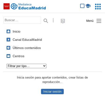
Mediateca de EducaMadrid
Saltar navegación
Servic
Educa
Palabra o frase:
Búsqueda avanzada
Ayuda
(en
ventana
Inicio
nueva)
Canal EducaMadrid
Últimos contenidos
Centros
Tipo de contenido:
Inicia sesión para aportar contenidos, crear listas de
reproducción...
Iniciar sesión