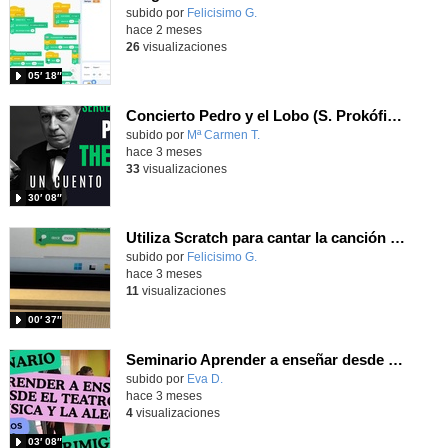
Contenido educativo.
subido por
Felicisimo G.
-
hace 2 meses
26
visualizaciones
05′ 18″
Concierto Pedro y el Lobo (S. Prokófiev - arr. D. Waldrop)
Contenido educativo.
subido por
Mª Carmen T.
-
hace 3 meses
33
visualizaciones
30′ 08″
Utiliza Scratch para cantar la canción "La robótica mola" con la extensión Makey Makey
Contenido educativo.
subido por
Felicisimo G.
-
hace 3 meses
11
visualizaciones
00′ 37″
Seminario Aprender a enseñar desde el Teatro, la música y la alegría
Contenido educativo.
subido por
Eva D.
-
hace 3 meses
4
visualizaciones
03′ 08″