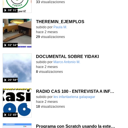
33
visualizaciones
08′ 31″
THEREMIN_EJEMPLOS
Contenido educativo.
subido por
Paula M.
-
hace 2 meses
29
visualizaciones
02′ 34″
DOCUMENTAL SOBRE YIDAKI
Contenido educativo.
subido por
Marco Antonio M.
-
hace 2 meses
8
visualizaciones
20′ 58″
RADIO CAS 100 - ENTREVISTA A INFANTAROCK, IES INFANTA ELENA
subido por
Ies infantaelena galapagar
-
hace 2 meses
18
visualizaciones
11′ 45″
Programa con Scratch usando la extensión Makey Makey, música y texto a voz