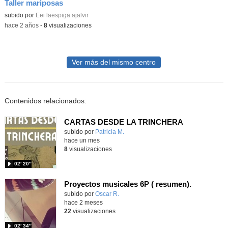
Taller mariposas
Contenido educativo.
subido por
Eei laespiga ajalvir
-
hace 2 años
-
8
visualizaciones
Ver más del mismo centro
Contenidos relacionados:
CARTAS DESDE LA TRINCHERA
Contenido educativo.
subido por
Patricia M.
-
hace un mes
8
visualizaciones
02′ 20″
Proyectos musicales 6P ( resumen).
Contenido educativo.
subido por
Oscar R.
-
hace 2 meses
22
visualizaciones
02′ 34″