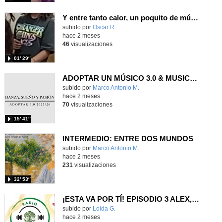
Y entre tanto calor, un poquito de música con un toque de humor.
Contenido educativo.
subido por
Oscar R.
-
hace 2 meses
46
visualizaciones
01′ 29″
ADOPTAR UN MÚSICO 3.0 & MUSICATE - DANZA SUEÑO Y PASIÓN
Contenido educativo.
subido por
Marco Antonio M.
-
hace 2 meses
70
visualizaciones
15′ 41″
INTERMEDIO: ENTRE DOS MUNDOS
Contenido educativo.
subido por
Marco Antonio M.
-
hace 2 meses
231
visualizaciones
32′ 53″
¡ESTA VA POR TÍ! EPISODIO 3 ALEX, LOIDA Y GEMA
Contenido educativo.
subido por
Loida G.
-
hace 2 meses