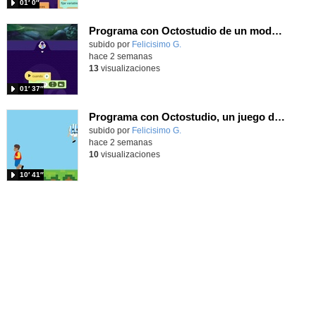
01′ 0″
Programa con Octostudio de un modo sencillo, offline y gratuito
Contenido educativo.
subido por
Felicisimo G.
-
hace 2 semanas
13
visualizaciones
01′ 37″
Programa con Octostudio, un juego de 4 personajes ganando la copa del mundo saltando y esquivando rivales.
Contenido educativo.
subido por
Felicisimo G.
-
hace 2 semanas
10
visualizaciones
10′ 41″