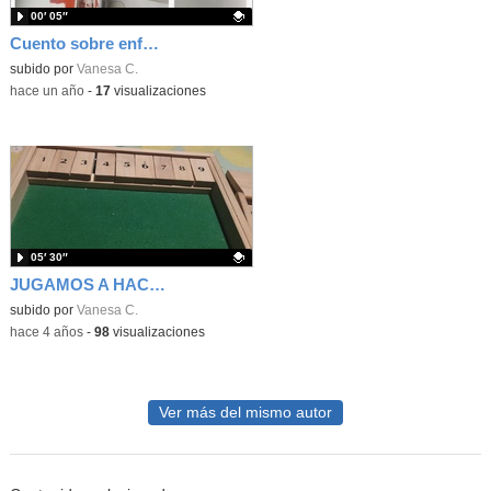
00′ 05″
Cuento sobre enfermedad: Asenav está calva
Contenido educativo.
subido por
Vanesa C.
-
hace un año
-
17
visualizaciones
05′ 30″
JUGAMOS A HACER SUMAS BÁSICAS CON "SHUT THE BOX"
Contenido educativo.
subido por
Vanesa C.
-
hace 4 años
-
98
visualizaciones
Ver más del mismo autor