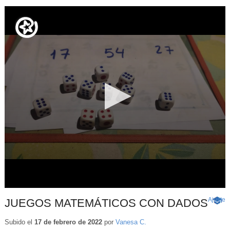
Ajuste
d
JUEGOS MATEMÁTICOS CON DADOS
-
p
Conte
educa
Subido el
17 de febrero de 2022
por
Vanesa C.