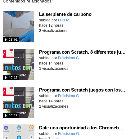
Contenidos relacionados:
La serpiente de carbono
Contenido educativo.
subido por
Luis M.
-
hace 12 horas
2
visualizaciones
01′ 01″
Programa con Scratch, 8 diferentes juegos para vivir la emoción de los partidos de España en el mundial 2026
Contenido educativo.
subido por
Felicisimo G.
-
hace 14 horas
1
visualizaciones
40′ 17″
Programa con Scratch juegos con los partidos del mundial 2026 ganados por España
Contenido educativo.
subido por
Felicisimo G.
-
hace 14 horas
1
visualizaciones
40′ 17″
Dale una oportunidad a los Chromebooks y utiliza un proyector para realizar talleres si no tienes pantallas táctiles
Contenido educativo.
subido por
Felicisimo G.
-
hace 7 dias