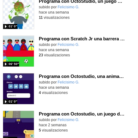
Programa con OctoStudio, un juego homenajeando al House of the dead con Zombies
Contenido educativo.
subido por
Felicisimo G.
-
hace una semana
11
visualizaciones
01′ 0″
Programa con Scratch Jr una barrera que se desplaza para dar sensación de movimiento
Contenido educativo.
subido por
Felicisimo G.
-
hace una semana
23
visualizaciones
06′ 50″
Programa con Octostudio, una animación utilizando la cámara para una foto y audio y texto para comunicar.
Contenido educativo.
subido por
Felicisimo G.
-
hace una semana
4
visualizaciones
01′ 0″
Programa con Octostudio, un juego de Educación Víal cruzando un paso de cebra.
Contenido educativo.
subido por
Felicisimo G.
-
hace 2 semanas
5
visualizaciones