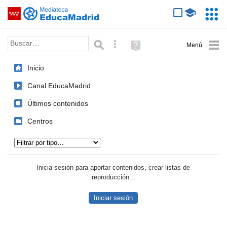
Mediateca de EducaMadrid
Saltar navegación
Servic
Educa
Palabra o frase:
Búsqueda avanzada
Ayuda
(en
ventana
Inicio
nueva)
Canal EducaMadrid
Últimos contenidos
Centros
Tipo de contenido:
Inicia sesión para aportar contenidos, crear listas de
reproducción...
Iniciar sesión