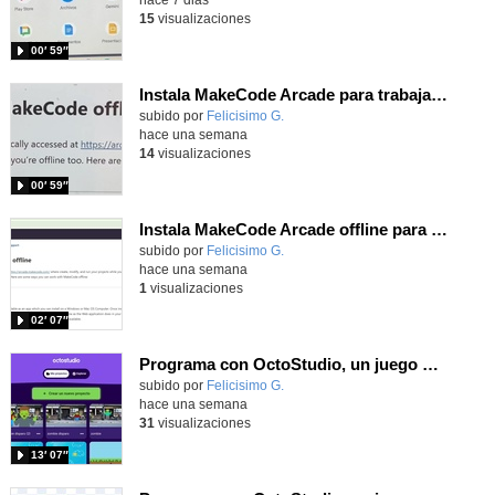
15
visualizaciones
00′ 59″
Instala MakeCode Arcade para trabajar offline en tu tablet, ordenador, Chromebook
Contenido educativo.
subido por
Felicisimo G.
-
hace una semana
14
visualizaciones
00′ 59″
Instala MakeCode Arcade offline para programar grandes juegos sin necesidad de Internet
Contenido educativo.
subido por
Felicisimo G.
-
hace una semana
1
visualizaciones
02′ 07″
Programa con OctoStudio, un juego de disparos contra Zombies con un cargador basado en el House of the dead
Contenido educativo.
subido por
Felicisimo G.
-
hace una semana
31
visualizaciones
13′ 07″