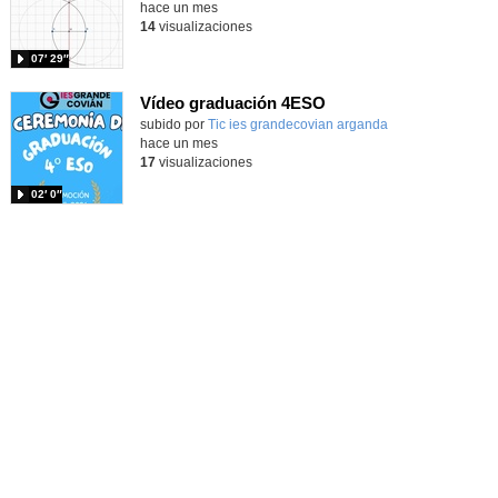
hace un mes
14
visualizaciones
07′ 29″
Vídeo graduación 4ESO
subido por
Tic ies grandecovian arganda
-
hace un mes
17
visualizaciones
02′ 0″