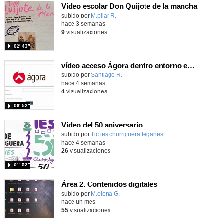
Vídeo escolar Don Quijote de la mancha
Contenido educativo.
subido por
M.pilar R.
-
hace 3 semanas
9
visualizaciones
02′ 43″
vídeo acceso Ágora dentro entorno escuela
Contenido educativo.
subido por
Santiago R.
-
hace 4 semanas
4
visualizaciones
00′ 52″
Vídeo del 50 aniversario
subido por
Tic ies churriguera leganes
-
hace 4 semanas
26
visualizaciones
01′ 52″
Área 2. Contenidos digitales
Contenido educativo.
subido por
M.elena G.
-
hace un mes
55
visualizaciones