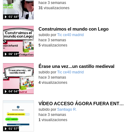
hace 3 semanas
31
visualizaciones
01′ 44″
Construimos el mundo con Lego
subido por
Tic ce40 madrid
-
hace 3 semanas
5
visualizaciones
06′ 19″
Érase una vez...un castillo medieval
subido por
Tic ce40 madrid
-
hace 3 semanas
4
visualizaciones
04′ 04″
VÍDEO ACCESO ÁGORA FUERA ENTORNO ESCUELA
Contenido educativo.
subido por
Santiago R.
-
hace 3 semanas
1
visualizaciones
01′ 57″