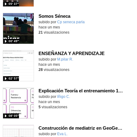
05′ 37″
Somos Séneca
subido por
Cp seneca parla
-
hace un mes
21
visualizaciones
00′ 49″
ENSEÑANZA Y APRENDIZAJE
Contenido educativo.
subido por
M.pilar R.
-
hace un mes
28
visualizaciones
02′ 57″
Explicación Teoría el entrenamiento 1º Bachillerato (IA)
Contenido educativo.
subido por
Iñigo C.
-
hace un mes
5
visualizaciones
08′ 05″
Construcción de mediatriz en GeoGebra
Contenido educativo.
subido por
Eva L.
-