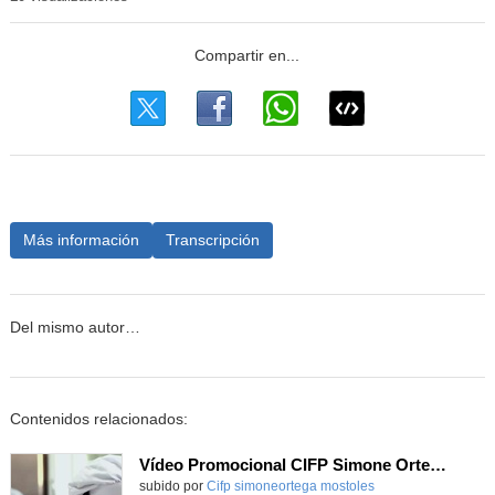
Más información
Transcripción
Del mismo autor…
Contenidos relacionados:
Vídeo Promocional CIFP Simone Ortega
Contenido educativo.
subido por
Cifp simoneortega mostoles
-