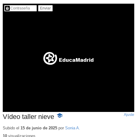
Contenido protegido…
Ajuste
d
Vídeo taller nieve
-
p
Contenido
educativo
Subido el
15 de junio de 2025
por
Sonia A.
10
visualizaciones