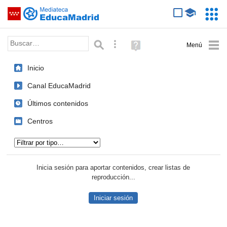
Mediateca de EducaMadrid
Saltar navegación
Servic
Educa
Palabra o frase:
Búsqueda avanzada
Ayuda
(en
ventana
Inicio
nueva)
Canal EducaMadrid
Últimos contenidos
Centros
Tipo de contenido:
Inicia sesión para aportar contenidos, crear listas de
reproducción...
Iniciar sesión