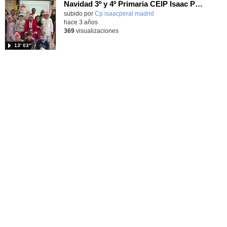
Navidad 3º y 4º Primaria CEIP Isaac Peral. Curso 22-23
Contenido educativo.
subido por
Cp isaacperal madrid
-
hace 3 años
369
visualizaciones
13′ 03″