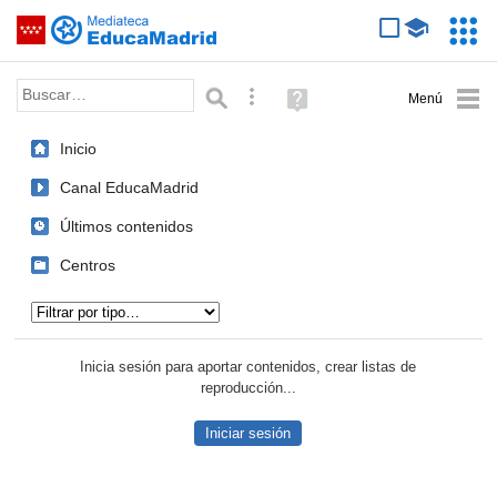
Mediateca de EducaMadrid
Saltar navegación
Servic
Educa
Palabra o frase:
Búsqueda avanzada
Ayuda
(en
ventana
Inicio
nueva)
Canal EducaMadrid
Últimos contenidos
Centros
Tipo de contenido:
Inicia sesión para aportar contenidos, crear listas de
reproducción...
Iniciar sesión