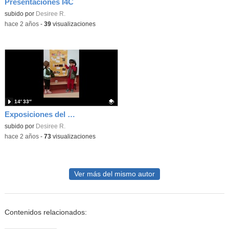
Presentaciones I4C
Contenido educativo.
subido por
Desiree R.
-
hace 2 años
-
39
visualizaciones
14′ 33″
Exposiciones del desierto
Contenido educativo.
subido por
Desiree R.
-
hace 2 años
-
73
visualizaciones
Ver más del mismo autor
Contenidos relacionados: