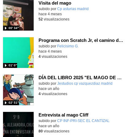
Visita del mago
Contenido educativo.
subido por
Cp asturias madrid
-
hace 4 meses
52
visualizaciones
00′ 34″
Programa con Scratch Jr, el camino de baldosas amarillas y los personajes del mago de Oz
Contenido educativo.
subido por
Felicisimo G.
-
hace 4 meses
4
visualizaciones
01′ 0″
DÍA DEL LIBRO 2025 "EL MAGO DE OZ"
Contenido educativo.
subido por
Jestudios cp vazquezdiaz madrid
-
hace un año
4
visualizaciones
02′ 51″
Entrevista al mago Cliff
Contenido educativo.
subido por
CP INF-PRI-SEC EL CANTIZAL
-
hace un año
80
visualizaciones