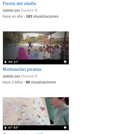
Fiesta del otoño
Contenido educativo.
subido por
Desiree R.
-
hace un año
-
183
visualizaciones
04′ 11″
Motivación piratas
Contenido educativo.
subido por
Desiree R.
-
hace 2 años
-
98
visualizaciones
07′ 53″