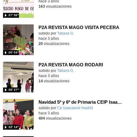
hace 3 años
163
visualizaciones
07′ 56″
P2A REVISTA MAGO VISITA PECERA
subido por
Tatiana G.
-
hace 3 años
20
visualizaciones
00′ 54″
P2A REVISTA MAGO RODARI
subido por
Tatiana G.
-
hace 3 años
14
visualizaciones
00′ 27″
Navidad 5º y 6º de Primaria CEIP Isaac Peral. Curso 22-23
Contenido educativo.
subido por
Cp isaacperal madrid
-
hace 3 años
404
visualizaciones
02′ 14″