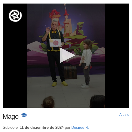
Ajuste
d
Mago
-
p
Contenido
educativo
Subido el
11 de diciembre de 2024
por
Desiree R.