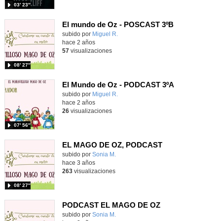
03′ 23″
El mundo de Oz - POSCAST 3ºB
Contenido educativo.
subido por
Miguel R.
-
hace 2 años
57
visualizaciones
08′ 27″
El Mundo de Oz - PODCAST 3ºA
Contenido educativo.
subido por
Miguel R.
-
hace 2 años
26
visualizaciones
07′ 56″
EL MAGO DE OZ, PODCAST
Contenido educativo.
subido por
Sonia M.
-
hace 3 años
263
visualizaciones
08′ 27″
PODCAST EL MAGO DE OZ
Contenido educativo.
subido por
Sonia M.
-