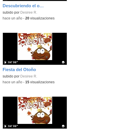
Descubriendo el origen
Contenido educativo.
subido por
Desiree R.
-
hace un año
-
20
visualizaciones
04′ 06″
Fiesta del Otoño
Contenido educativo.
subido por
Desiree R.
-
hace un año
-
15
visualizaciones
04′ 06″