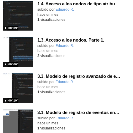
1.4. Acceso a los nodos de tipo atributo. Parte 1.
Contenido educativo.
subido por
Eduardo R.
-
hace un mes
1
visualizaciones
00′ 09″
1.3. Acceso a los nodos. Parte 1.
Contenido educativo.
subido por
Eduardo R.
-
hace un mes
2
visualizaciones
00′ 06″
3.3. Modelo de registro avanzado de eventos según W3C 1.
Contenido educativo.
subido por
Eduardo R.
-
hace un mes
1
visualizaciones
00′ 10″
3.1. Modelo de registro de eventos en línea 1.
Contenido educativo.
subido por
Eduardo R.
-
hace un mes
1
visualizaciones