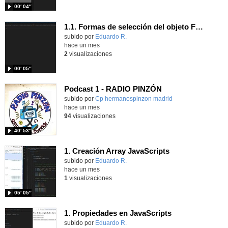
00′ 04″
1.1. Formas de selección del objeto Form 1.
Contenido educativo.
subido por
Eduardo R.
-
hace un mes
2
visualizaciones
00′ 05″
Podcast 1 - RADIO PINZÓN
Contenido educativo.
subido por
Cp hermanospinzon madrid
-
hace un mes
94
visualizaciones
40′ 53″
1. Creación Array JavaScripts
Contenido educativo.
subido por
Eduardo R.
-
hace un mes
1
visualizaciones
05′ 05″
1. Propiedades en JavaScripts
Contenido educativo.
subido por
Eduardo R.
-