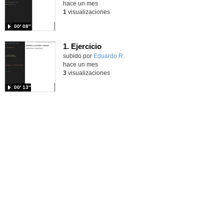
hace un mes
1
visualizaciones
00′ 08″
1. Ejercicio
Contenido educativo.
subido por
Eduardo R.
-
hace un mes
3
visualizaciones
00′ 13″