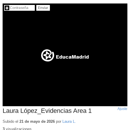
Contenido protegido…
Ajuste
d
Laura López_Evidencias Area 1
p
Subido el
21 de mayo de 2026
por
Laura L.
3
visualizaciones