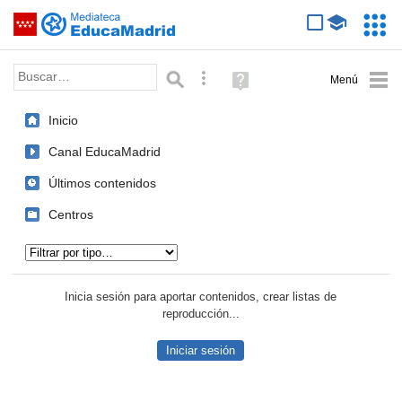
Mediateca de EducaMadrid
Saltar navegación
Servic
Educa
Palabra o frase:
Búsqueda avanzada
Ayuda
(en
ventana
Inicio
nueva)
Canal EducaMadrid
Últimos contenidos
Centros
Tipo de contenido:
Inicia sesión para aportar contenidos, crear listas de
reproducción...
Iniciar sesión