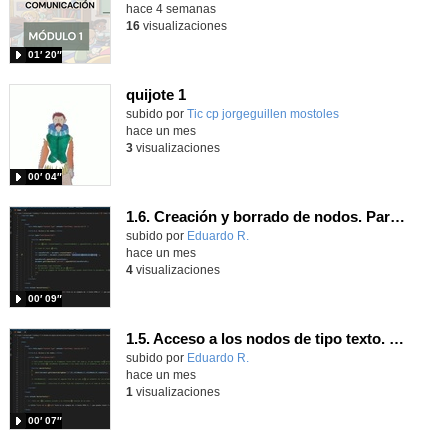
hace 4 semanas
16
visualizaciones
01′ 20″
quijote 1
subido por
Tic cp jorgeguillen mostoles
-
hace un mes
3
visualizaciones
00′ 04″
1.6. Creación y borrado de nodos. Parte 1.
Contenido educativo.
subido por
Eduardo R.
-
hace un mes
4
visualizaciones
00′ 09″
1.5. Acceso a los nodos de tipo texto. Parte 1.
Contenido educativo.
subido por
Eduardo R.
-
hace un mes
1
visualizaciones
00′ 07″