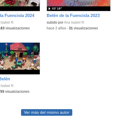
03′ 18″
 la Fuencisla 2024
Belén de la Fuencisla 2023
Isabel R.
subido por
Ana Isabel R.
183
visualizaciones
-
hace 2 años
-
31
visualizaciones
Belén
Isabel R.
155
visualizaciones
Ver más del mismo autor