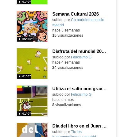
01′ 0″
Semana Cultural 2026
Contenido educativo.
subido por
Cp bartolomecossio
madrid
-
hace 3 semanas
15
visualizaciones
05′ 35″
Diafruta del mundial 2026, programando con Scratch un juego de regates para el partido España contra Portugal
Contenido educativo.
subido por
Felicisimo G.
-
hace 4 semanas
24
visualizaciones
01′ 0″
Utiliza el salto con gravedad y las condiciones programando con Scratch para entrenar los saques de esquina para el partido contra Austria de la Selección
Contenido educativo.
subido por
Felicisimo G.
-
hace un mes
8
visualizaciones
01′ 0″
Día del libro en el Juan Ramón Jiménez 2026
Contenido educativo.
subido por
Tic ies
juanramonjimenez madrid
-