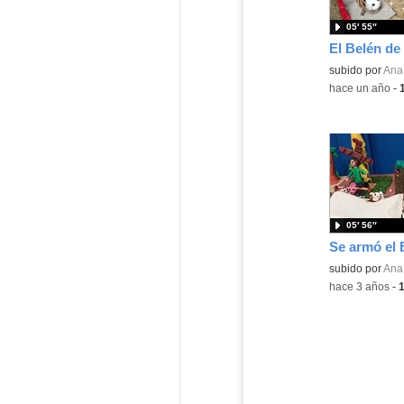
05′ 55″
El Belén de
subido por
Ana 
-
hace un año
-
05′ 56″
Se armó el 
subido por
Ana 
-
hace 3 años
-