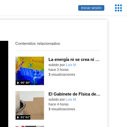
Servic
Iniciar sesión
Educa
Contenidos relacionados:
La energía ni se crea ni se destruye... ¡se experimenta! El Tierno en la Feria Madrid es Ciencia 2026
Contenido educativo.
subido por
Luis M.
-
hace 3 horas
3
visualizaciones
00′ 30″
El Gabinete de Física del IES Enrique Tierno Galván de Parla (Curso 25-26)
Contenido educativo.
subido por
Luis M.
-
hace 4 horas
3
visualizaciones
01′ 01″