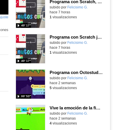
Programa con Scratch, 8 diferentes juegos para vivir la emoción de los partidos de España en el mundial 2026
Contenido educativo.
subido por
Felicisimo G.
-
hace 7 horas
Ajuste
de
1
visualizaciones
pantalla
40′ 17″
iones
Programa con Scratch juegos con los partidos del mundial 2026 ganados por España
Contenido educativo.
subido por
Felicisimo G.
-
hace 7 horas
1
visualizaciones
40′ 17″
Programa con Octostudio, un juego moviendo la tablet para ganar con España, el mundial 2026
Contenido educativo.
subido por
Felicisimo G.
-
hace 2 semanas
5
visualizaciones
00′ 53″
Vive la emoción de la final del mundial 2026, programando con Scratch un juego de toques.
Contenido educativo.
subido por
Felicisimo G.
-
hace 2 semanas
4
visualizaciones