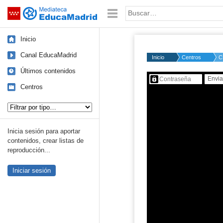
Mediateca de EducaMadrid
Saltar navegación
Palabra o frase:
Inicio
Canal EducaMadrid
Inicio
Centros
C
Últimos contenidos
Contenido protegido…
Centros
Tipo de contenido:
Inicia sesión para aportar
contenidos, crear listas de
reproducción...
Iniciar sesión