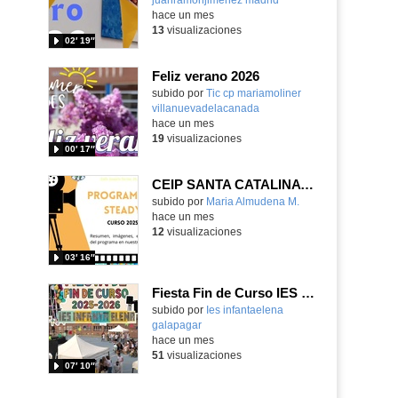
hace un mes
13
visualizaciones
02′ 19″
Feliz verano 2026
subido por
Tic cp mariamoliner
villanuevadelacanada
-
hace un mes
19
visualizaciones
00′ 17″
CEIP SANTA CATALINA PROGRAMA READY, STEADY, GO! 2025-26
Contenido educativo.
subido por
Maria Almudena M.
-
hace un mes
12
visualizaciones
03′ 16″
Fiesta Fin de Curso IES Infanta Elena 2025-2026
subido por
Ies infantaelena
galapagar
-
hace un mes
51
visualizaciones
07′ 10″