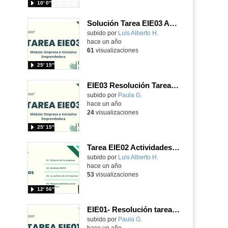
10′ 0″
Solución Tarea EIE03 Actividad 1
- Cont
Contenido educativo.
subido por
Luis Alberto H.
-
hace un año
61
visualizaciones
25′ 15″
EIE03 Resolución Tarea vídeo 1/2
Contenido educativo.
subido por
Paula G.
-
hace un año
24
visualizaciones
25′ 15″
Tarea EIE02 Actividades 1 y 2
Contenido educativo.
subido por
Luis Alberto H.
-
hace un año
53
visualizaciones
12′ 56″
EIE01- Resolución tarea vídeo 1-2
Contenido educativo.
subido por
Paula G.
-
hace un año