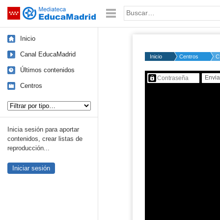
Mediateca de EducaMadrid
Saltar navegación
Palabra o frase:
Inicio
Canal EducaMadrid
Inicio
Centros
C
Últimos contenidos
Contenido protegido…
Centros
Tipo de contenido:
Inicia sesión para aportar
contenidos, crear listas de
reproducción...
Iniciar sesión