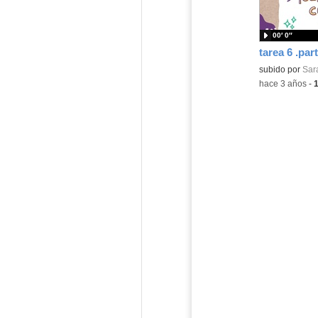
00′ 0″
tarea 6 .par
Contenido educ
subido por
Sar
-
hace 3 años
-