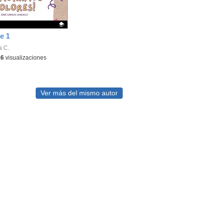
te 1
ativo.
a C.
16
visualizaciones
Ver más del mismo autor