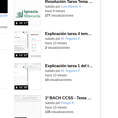
Resolución Tarea Tema 1 IPE II
Contenido educativo.
subido por
Luis Alberto H.
-
hace 9 meses
Ajuste
de
277
visualizaciones
pantalla
26′ 17″
iones
Explicación tarea 4 tema 1 CCOM 2º
Contenido educativo.
subido por
M. Ángeles P.
-
hace 10 meses
2
visualizaciones
03′ 32″
Explicación tarea 1 del tema 1
Contenido educativo.
subido por
M. Ángeles P.
-
hace 10 meses
14
visualizaciones
02′ 38″
1º BACH CCSS - Tema 2 - Tarea 1
Contenido educativo.
subido por
Pelayo P.
-
hace 10 meses
135
visualizaciones