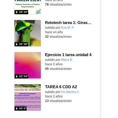
78
visualizaciones
09′ 26″
Retotech tarea 1: Girasol Robótico
subido por
Eva M. P.
-
hace un año
32
visualizaciones
00′ 38″
Ejercicio 1 tarea unidad 4
Contenido educativo.
subido por
Maria B.
-
hace 2 años
45
visualizaciones
02′ 54″
TAREA 6 CDD A2
subido por
Iris Marina C.
-
hace 2 años
13
visualizaciones
00′ 0″