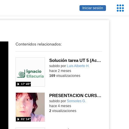
Servic
Iniciar sesión
Educa
Contenidos relacionados:
Solución tarea UT 5 (Actividad 1 y 2)
Contenido educativo.
subido por
Luis Alberto H.
-
hace 2 meses
169
visualizaciones
17′ 45″
PRESENTACION CURSO FUNCION TUTORIAL
subido por
Sonsoles G.
-
hace 4 meses
2
visualizaciones
01′ 14″