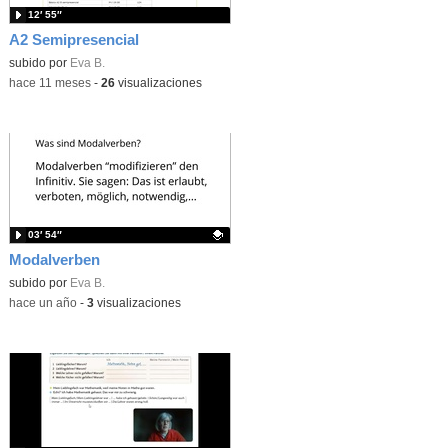
12′ 55″
A2 Semipresencial
subido por
Eva B.
-
hace 11 meses
-
26
visualizaciones
03′ 54″
Modalverben
Contenido educativo.
subido por
Eva B.
-
hace un año
-
3
visualizaciones