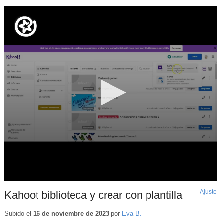
Ajuste
d
Kahoot biblioteca y crear con plantilla
p
Subido el
16 de noviembre de 2023
por
Eva B.