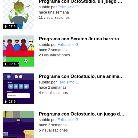
Programa con OctoStudio, un juego homenajeando al House of the dead con Zombies
Contenido educativo.
subido por
Felicisimo G.
-
hace una semana
11
visualizaciones
01′ 0″
Programa con Scratch Jr una barrera que se desplaza para dar sensación de movimiento
Contenido educativo.
subido por
Felicisimo G.
-
hace 2 semanas
23
visualizaciones
06′ 50″
Programa con Octostudio, una animación utilizando la cámara para una foto y audio y texto para comunicar.
Contenido educativo.
subido por
Felicisimo G.
-
hace 2 semanas
4
visualizaciones
01′ 0″
Programa con Octostudio, un juego de Educación Víal cruzando un paso de cebra.
Contenido educativo.
subido por
Felicisimo G.
-
hace 2 semanas
5
visualizaciones