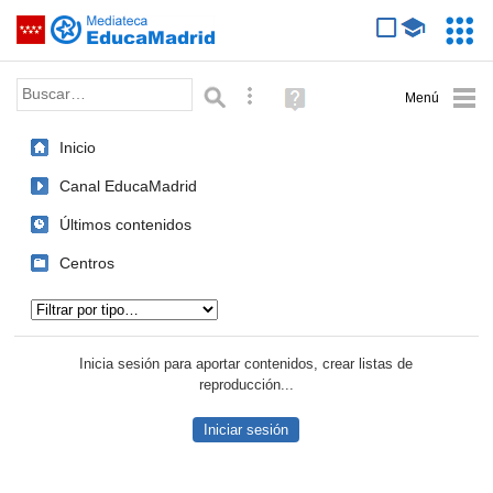
Mediateca de EducaMadrid
Saltar navegación
Servic
Educa
Palabra o frase:
Búsqueda avanzada
Ayuda
(en
ventana
Inicio
nueva)
Canal EducaMadrid
Últimos contenidos
Centros
Tipo de contenido:
Inicia sesión para aportar contenidos, crear listas de
reproducción...
Iniciar sesión