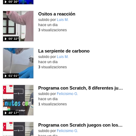
00′ 30″
Ositos a reacción
Contenido educativo.
subido por
Luis M.
-
hace un dia
3
visualizaciones
00′ 32″
La serpiente de carbono
Contenido educativo.
subido por
Luis M.
-
hace un dia
3
visualizaciones
01′ 01″
Programa con Scratch, 8 diferentes juegos para vivir la emoción de los partidos de España en el mundial 2026
Contenido educativo.
subido por
Felicisimo G.
-
hace un dia
1
visualizaciones
40′ 17″
Programa con Scratch juegos con los partidos del mundial 2026 ganados por España
Contenido educativo.
subido por
Felicisimo G.
-
hace un dia