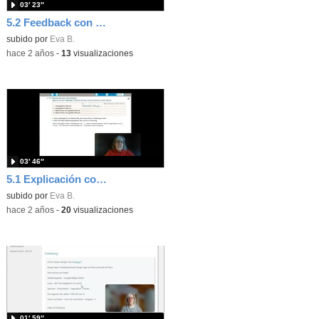
03′ 23″
5.2 Feedback con TGP Eva Bauer
subido por
Eva B.
-
hace 2 años
-
13
visualizaciones
03′ 46″
5.1 Explicación con TGP
subido por
Eva B.
-
hace 2 años
-
20
visualizaciones
01′ 59″