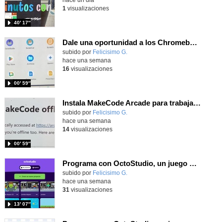
1
visualizaciones
40′ 17″
Dale una oportunidad a los Chromebooks y utiliza un proyector para realizar talleres si no tienes pantallas táctiles
Contenido educativo.
subido por
Felicisimo G.
-
hace una semana
16
visualizaciones
00′ 59″
Instala MakeCode Arcade para trabajar offline en tu tablet, ordenador, Chromebook
Contenido educativo.
subido por
Felicisimo G.
-
hace una semana
14
visualizaciones
00′ 59″
Programa con OctoStudio, un juego de disparos contra Zombies con un cargador basado en el House of the dead
Contenido educativo.
subido por
Felicisimo G.
-
hace una semana
31
visualizaciones
13′ 07″