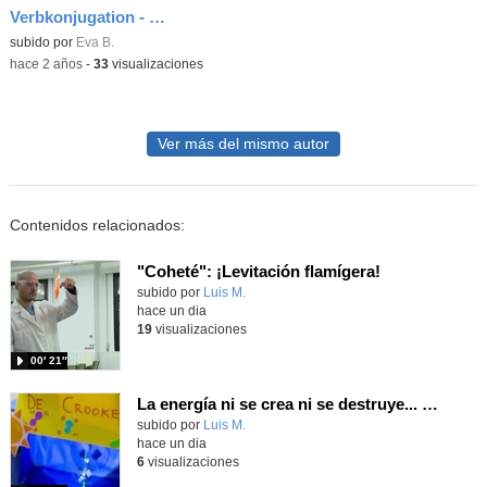
Verbkonjugation - Vokalwechsel
Contenido educativo.
subido por
Eva B.
-
hace 2 años
-
33
visualizaciones
Ver más del mismo autor
Contenidos relacionados:
"Coheté": ¡Levitación flamígera!
Contenido educativo.
subido por
Luis M.
-
hace un dia
19
visualizaciones
00′ 21″
La energía ni se crea ni se destruye... ¡se experimenta! El Tierno en la Feria Madrid es Ciencia 2026
Contenido educativo.
subido por
Luis M.
-
hace un dia
6
visualizaciones