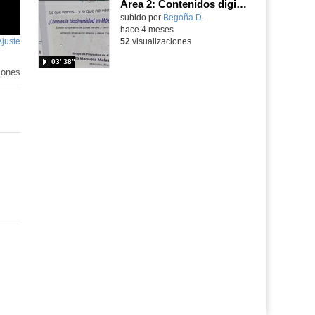
Área 2: Contenidos digitales
Contenido educativo.
subido por
Begoña D.
-
hace 4 meses
Ajuste
de
52
visualizaciones
pantalla
03′ 38″
iones