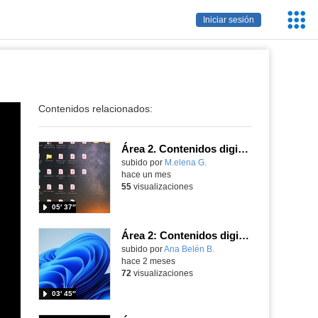
Servic
Iniciar sesión
Educa
Contenidos relacionados:
Área 2. Contenidos digitales
Contenido educativo.
subido por
M.elena G.
-
hace un mes
55
visualizaciones
05′ 37″
Área 2: Contenidos digitales
Contenido educativo.
subido por
Ana Belén B.
-
hace 2 meses
72
visualizaciones
03′ 45″