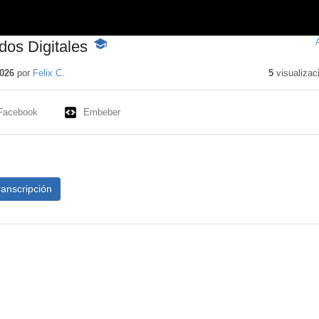
dos Digitales
-
Contenido
educativo
026
por
Felix C.
5
visualizac
Facebook
Embeber
ranscripción