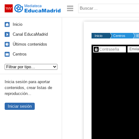
Mediateca de EducaMadrid
Saltar navegación
Palabra o frase:
Inicio
Canal EducaMadrid
Inicio
Centros
I
Últimos contenidos
Contenido protegido…
Centros
Tipo de contenido:
Inicia sesión para aportar
contenidos, crear listas de
reproducción...
Iniciar sesión