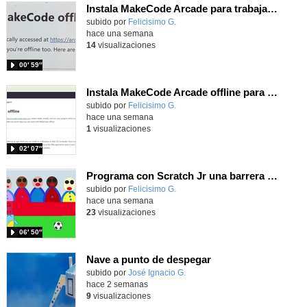
Instala MakeCode Arcade para trabajar offline en tu tablet, ordenador, Chromebook
Contenido educativo.
subido por
Felicisimo G.
-
hace una semana
14
visualizaciones
00′ 59″
Instala MakeCode Arcade offline para programar grandes juegos sin necesidad de Internet
Contenido educativo.
subido por
Felicisimo G.
-
hace una semana
1
visualizaciones
02′ 07″
Programa con Scratch Jr una barrera que se desplaza para dar sensación de movimiento
Contenido educativo.
subido por
Felicisimo G.
-
hace una semana
23
visualizaciones
06′ 50″
Nave a punto de despegar
Contenido educativo.
subido por
José Ignacio G.
-
hace 2 semanas
9
visualizaciones