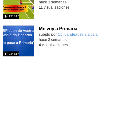
hace 3 semanas
11
visualizaciones
13′ 41″
Me voy a Primaria
Contenido educativo.
subido por
Cp juandeaustria alcala
-
hace 3 semanas
4
visualizaciones
03′ 41″