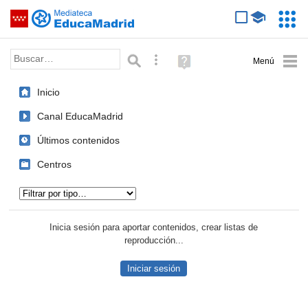
Mediateca de EducaMadrid
Saltar navegación
Servic
Educa
Palabra o frase:
Búsqueda avanzada
Ayuda
(en
ventana
Inicio
nueva)
Canal EducaMadrid
Últimos contenidos
Centros
Tipo de contenido:
Inicia sesión para aportar contenidos, crear listas de
reproducción...
Iniciar sesión