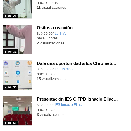
hace 7 horas
11
visualizaciones
00′ 21″
Ositos a reacción
Contenido educativo.
subido por
Luis M.
-
hace 8 horas
2
visualizaciones
00′ 32″
Dale una oportunidad a los Chromebooks y utiliza un proyector para realizar talleres si no tienes pantallas táctiles
Contenido educativo.
subido por
Felicisimo G.
-
hace 7 dias
15
visualizaciones
00′ 59″
Presentación IES CIFPD Ignacio Ellacuría
Contenido educativo.
subido por
IES Ignacio Ellacuria
-
hace 7 dias
3
visualizaciones
02′ 52″