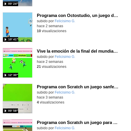
00′ 24″
Programa con Octostudio, un juego de 4 personajes ganando la copa del mundo saltando y esquivando rivales.
Contenido educativo.
subido por
Felicisimo G.
-
hace 2 semanas
10
visualizaciones
10′ 41″
Vive la emoción de la final del mundial programando con Scratch, un juego de toques y esquivar contrarios
Contenido educativo.
subido por
Felicisimo G.
-
hace 2 semanas
21
visualizaciones
12′ 30″
Programa con Scratch un juego sanferminero con Mikel Merino evitando toros y dando toques al balón.
Contenido educativo.
subido por
Felicisimo G.
-
hace 3 semanas
4
visualizaciones
00′ 58″
Programa con Scratch un juego para vivir la emoción de los centros desde la banda de España
Contenido educativo.
subido por
Felicisimo G.
-