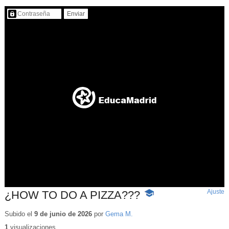
Contenido protegido…
Ajuste
d
¿HOW TO DO A PIZZA???
-
p
Contenido
educativo
Subido el
9 de junio de 2026
por
Gema M.
1
visualizaciones