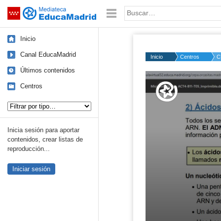
Mediateca de EducaMadrid
Saltar navegación
Palabra o frase:
Inicio
Canal EducaMadrid
Inicio
Centros
C
Últimos contenidos
Volume
50%
Centros
Tipo de contenido:
Inicia sesión para aportar
contenidos, crear listas de
reproducción...
Iniciar sesión