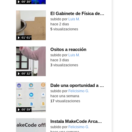
00′ 30″
El Gabinete de Física del IES Enrique Tierno Galván de Parla (Curso 25-26)
Contenido educativo.
subido por
Luis M.
-
hace 2 dias
5
visualizaciones
01′ 01″
Ositos a reacción
Contenido educativo.
subido por
Luis M.
-
hace 3 dias
3
visualizaciones
00′ 32″
Dale una oportunidad a los Chromebooks y utiliza un proyector para realizar talleres si no tienes pantallas táctiles
Contenido educativo.
subido por
Felicisimo G.
-
hace una semana
17
visualizaciones
00′ 59″
Instala MakeCode Arcade para trabajar offline en tu tablet, ordenador, Chromebook
Contenido educativo.
subido por
Felicisimo G.
-
hace una semana