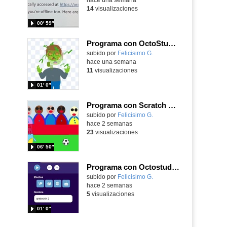
14
visualizaciones
00′ 59″
Programa con OctoStudio, un juego homenajeando al House of the dead con Zombies
Contenido educativo.
subido por
Felicisimo G.
-
hace una semana
11
visualizaciones
01′ 0″
Programa con Scratch Jr una barrera que se desplaza para dar sensación de movimiento
Contenido educativo.
subido por
Felicisimo G.
-
hace 2 semanas
23
visualizaciones
06′ 50″
Programa con Octostudio, una animación utilizando la cámara para una foto y audio y texto para comunicar.
Contenido educativo.
subido por
Felicisimo G.
-
hace 2 semanas
5
visualizaciones
01′ 0″