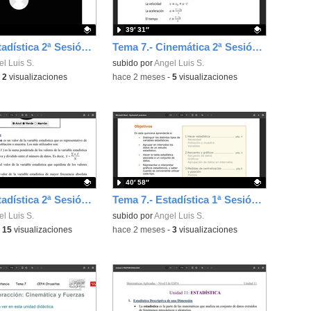
39′ 31″
Tema 7.- Estadística 2ª Sesión 21-05-2026
Tema 7.- Cinemática 2ª Sesión 21-05-2026
ativo.
l Luis S.
Contenido educativo.
subido por
Angel Luis S.
-
2
visualizaciones
-
hace 2 meses
-
5
visualizaciones
40′ 58″
Tema 9.- Estadística 2ª Sesión 19-05-2026
Tema 7.- Estadística 1ª Sesión 14-05-2026
ativo.
l Luis S.
Contenido educativo.
subido por
Angel Luis S.
-
15
visualizaciones
-
hace 2 meses
-
3
visualizaciones