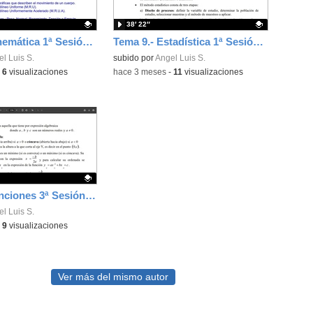
38′ 22″
Tema 7.- Cinemática 1ª Sesión 14-05-2026
Tema 9.- Estadística 1ª Sesión 12-05-2026
ativo.
l Luis S.
Contenido educativo.
subido por
Angel Luis S.
-
6
visualizaciones
-
hace 3 meses
-
11
visualizaciones
Tema 5.- Funciones 3ª Sesión 07-05-2026
ativo.
l Luis S.
-
9
visualizaciones
Ver más del mismo autor