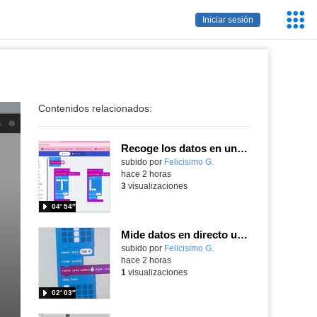
Servic
Iniciar sesión
Educa
Contenidos relacionados:
Recoge los datos en una gráfica programando tu placa microbit con MakeCode y conoce la Tª y nivel de luz en este eclipse
Contenido educativo.
subido por
Felicisimo G.
-
hace 2 horas
3
visualizaciones
04′ 54″
Mide datos en directo usando tu placa microbit y programando con MakeCode dos placas conectadas por radio
Contenido educativo.
subido por
Felicisimo G.
-
hace 2 horas
1
visualizaciones
02′ 03″