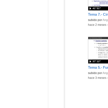
41′ 51″
Contenido educ
subido por
Ange
-
hace 2 meses
37′ 12″
Contenido educ
subido por
Ange
-
hace 3 meses