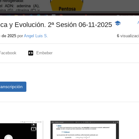
ca y Evolución. 2ª Sesión 06-11-2025
-
Contenido
educativo
 de 2025
por
Angel Luis S.
6
visualizac
Facebook
Embeber
ranscripción