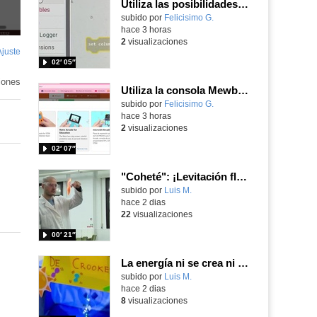
Utiliza las posibilidades de tu microbit programando com MakeCode para medir temperatura y nivel de luz con Datalogger
Contenido educativo.
subido por
Felicisimo G.
-
hace 3 horas
2
visualizaciones
Ajuste
de
02′ 05″
pantalla
iones
Utiliza la consola Mewbit de Kittenbot para llevar tus juegos arcade de MakeCode a tu mano
Contenido educativo.
subido por
Felicisimo G.
-
hace 3 horas
2
visualizaciones
02′ 07″
"Coheté": ¡Levitación flamígera!
Contenido educativo.
subido por
Luis M.
-
hace 2 dias
22
visualizaciones
00′ 21″
La energía ni se crea ni se destruye... ¡se experimenta! El Tierno en la Feria Madrid es Ciencia 2026
Contenido educativo.
subido por
Luis M.
-
hace 2 dias
8
visualizaciones