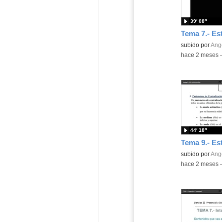
39′ 08″
Contenido educ
subido por
Ange
-
hace 2 meses
44′ 18″
Contenido educ
subido por
Ange
-
hace 2 meses