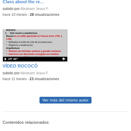
Class about the relief of Europe
Contenido educativo.
subido por
Abraham Jesus F.
-
hace 10 meses
-
28
visualizaciones
29′ 46″
VÍDEO ROCOCÓ
Contenido educativo.
subido por
Abraham Jesus F.
-
hace 11 meses
-
23
visualizaciones
Ver más del mismo autor
Contenidos relacionados: