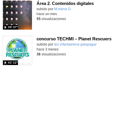
Área 2. Contenidos digitales
Contenido educativo.
subido por
M.elena G.
-
hace un mes
55
visualizaciones
05′ 37″
concurso TECHMI – Planet Rescuers
subido por
Ies infantaelena galapagar
-
hace 3 meses
36
visualizaciones
01′ 12″