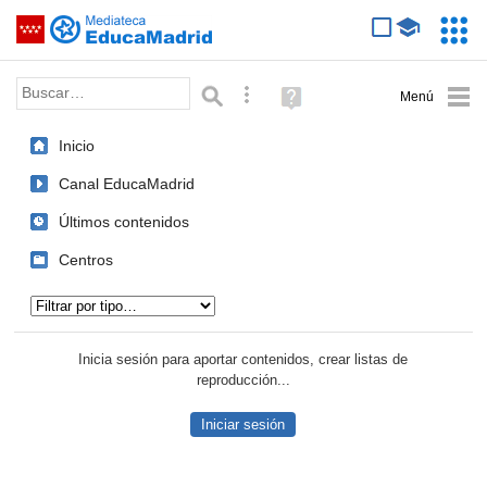
Mediateca de EducaMadrid
Saltar navegación
Servic
Educa
Palabra o frase:
Búsqueda avanzada
Ayuda
(en
ventana
Inicio
nueva)
Canal EducaMadrid
Últimos contenidos
Centros
Tipo de contenido:
Inicia sesión para aportar contenidos, crear listas de
reproducción...
Iniciar sesión