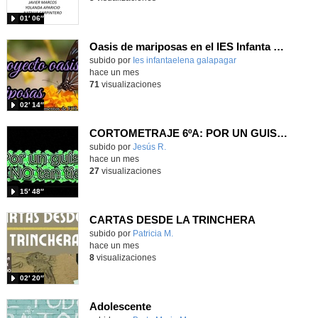
01′ 06″
Oasis de mariposas en el IES Infanta Elena
subido por
Ies infantaelena galapagar
-
hace un mes
71
visualizaciones
02′ 14″
CORTOMETRAJE 6ºA: POR UN GUISANTE NO TAN TIERNO
Contenido educativo.
subido por
Jesús R.
-
hace un mes
27
visualizaciones
15′ 48″
CARTAS DESDE LA TRINCHERA
Contenido educativo.
subido por
Patricia M.
-
hace un mes
8
visualizaciones
02′ 20″
Adolescente