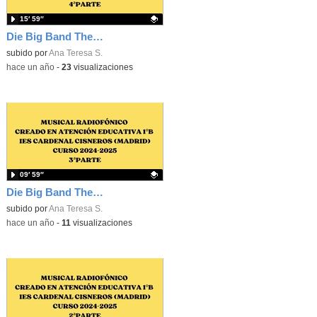
15′ 59″
Die Big Band Theorie 4
Contenido educativo.
subido por
Ana Teresa S.
-
hace un año
-
23
visualizaciones
09′ 59″
Die Big Band Theorie 3
Contenido educativo.
subido por
Ana Teresa S.
-
hace un año
-
11
visualizaciones