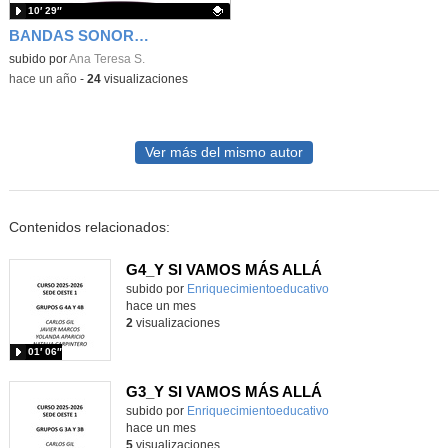
10′ 29″
BANDAS SONORAS 1C
- Contenido educativo
Contenido educativo.
subido por
Ana Teresa S.
-
hace un año
-
24
visualizaciones
Ver más del mismo autor
Contenidos relacionados:
G4_Y SI VAMOS MÁS ALLÁ
Contenido educativo.
subido por
Enriquecimientoeducativo
-
hace un mes
2
visualizaciones
01′ 06″
G3_Y SI VAMOS MÁS ALLÁ
Contenido educativo.
subido por
Enriquecimientoeducativo
-
hace un mes
5
visualizaciones