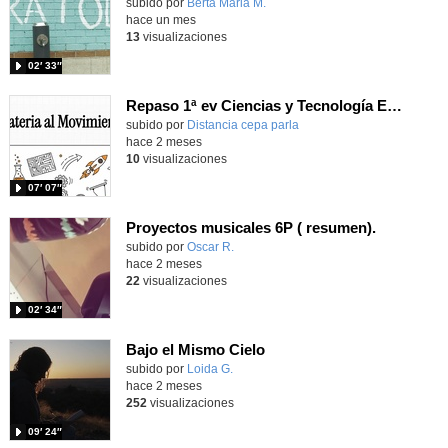
Contenido educativo.
subido por
Berta Maria M.
-
hace un mes
13
visualizaciones
02′ 33″
Repaso 1ª ev Ciencias y Tecnología ESO nivel1
Contenido educativo.
subido por
Distancia cepa parla
-
hace 2 meses
10
visualizaciones
07′ 07″
Proyectos musicales 6P ( resumen).
Contenido educativo.
subido por
Oscar R.
-
hace 2 meses
22
visualizaciones
02′ 34″
Bajo el Mismo Cielo
Contenido educativo.
subido por
Loida G.
-
hace 2 meses
252
visualizaciones
09′ 24″