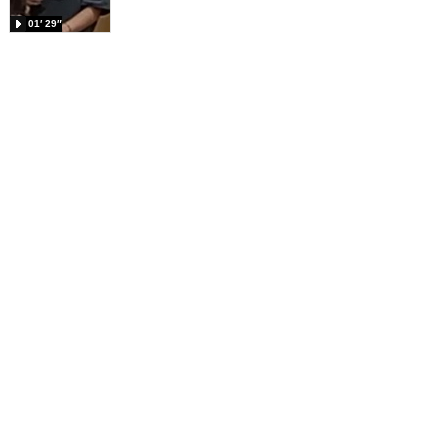
01′ 29″