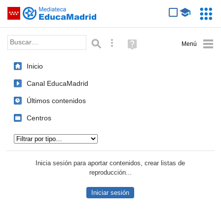
Mediateca de EducaMadrid
Saltar navegación
Servic
Educa
Palabra o frase:
Búsqueda avanzada
Ayuda
(en
ventana
Inicio
nueva)
Canal EducaMadrid
Últimos contenidos
Centros
Tipo de contenido:
Inicia sesión para aportar contenidos, crear listas de
reproducción...
Iniciar sesión