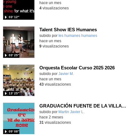
hace un mes
4
visualizaciones
03′ 12″
Talent Show IES Humanes
subido por
Ies humanes humanes
-
hace un mes
9
visualizaciones
03′ 25″
Orquesta Escolar Curso 2025 2026
subido por
Javier M.
-
hace un mes
43
visualizaciones
13′ 25″
GRADUACIÓN FUENTE DE LA VILLA 6º C 2026
Contenido educativo.
subido por
Martin Javier L.
-
hace 2 meses
31
visualizaciones
09′ 08″