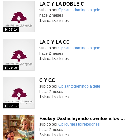
LA C Y LA DOBLE C
Contenido educativo.
subido por
Cp santodomingo algete
-
hace 2 meses
1
visualizaciones
01′ 14″
LA C Y LA CC
Contenido educativo.
subido por
Cp santodomingo algete
-
hace 2 meses
1
visualizaciones
01′ 39″
C Y CC
Contenido educativo.
subido por
Cp santodomingo algete
-
hace 2 meses
1
visualizaciones
02′ 17″
Paula y Dasha leyendo cuentos a los guapos y guapas de infantil :). Curso 2025/2026
Contenido educativo.
subido por
Cp lourdes torrelodones
-
hace 2 meses
3
visualizaciones