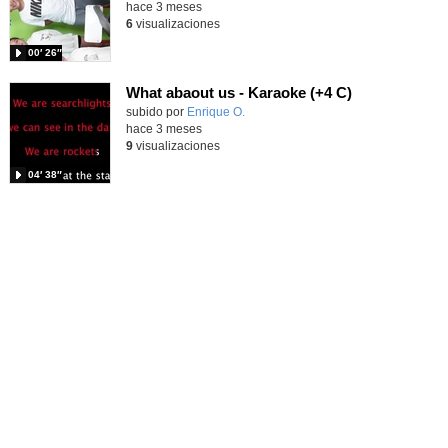
hace 3 meses
6
visualizaciones
00′ 26″
What abaout us - Karaoke (+4 C)
Contenido educativo.
subido por
Enrique O.
-
hace 3 meses
9
visualizaciones
04′ 38″