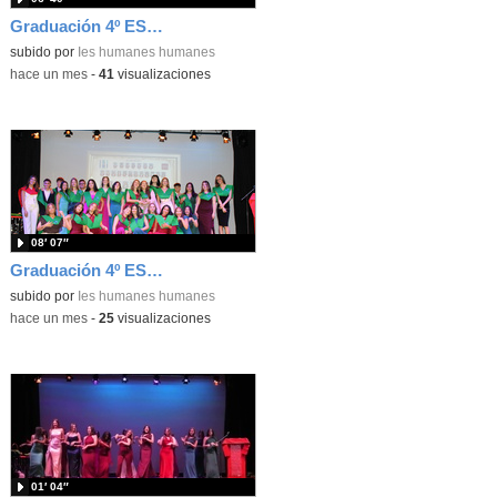
Graduación 4º ESO. Mejores expedientes
subido por
Ies humanes humanes
-
hace un mes
-
41
visualizaciones
08′ 07″
Graduación 4º ESO. Entrega de bandas 4ºA
subido por
Ies humanes humanes
-
hace un mes
-
25
visualizaciones
01′ 04″