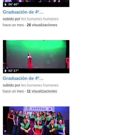
06′ 40″
Graduación de 4ªESO. Entrega de bandas 4ºE
subido por
Ies humanes humanes
-
hace un mes
-
26
visualizaciones
02′ 27″
Graduación de 4ªESO. Actuación de Erica Pérez
subido por
Ies humanes humanes
-
hace un mes
-
11
visualizaciones