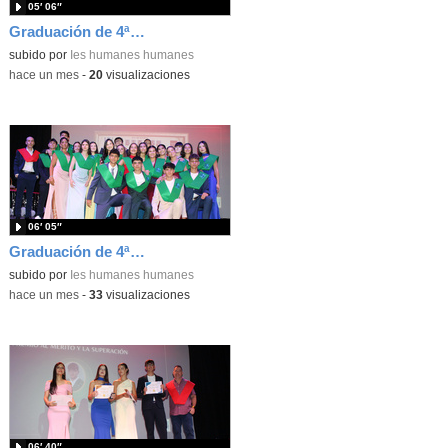
05′ 06″
Graduación de 4ªESO. Entrega de bandas 4ºD
subido por
Ies humanes humanes
-
hace un mes
-
20
visualizaciones
06′ 05″
Graduación de 4ªESO. Entrega de bandas 4ºC
subido por
Ies humanes humanes
-
hace un mes
-
33
visualizaciones
06′ 40″