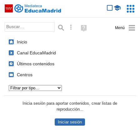
Mediateca de EducaMadrid
Saltar navegación
Servic
Educa
Palabra o frase:
Búsqueda avanzada
Ayuda
(en
ventana
Inicio
nueva)
Canal EducaMadrid
Últimos contenidos
Centros
Tipo de contenido:
Inicia sesión para aportar contenidos, crear listas de
reproducción...
Iniciar sesión