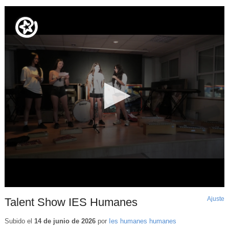
Ajuste
d
Talent Show IES Humanes
p
Subido el
14 de junio de 2026
por
Ies humanes humanes