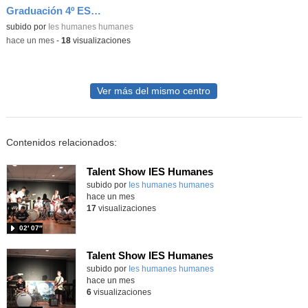
Graduación 4º ESO. Baile final alumnos
subido por
Ies humanes humanes
-
hace un mes
-
18
visualizaciones
Ver más del mismo centro
Contenidos relacionados:
Talent Show IES Humanes
subido por
Ies humanes humanes
-
hace un mes
17
visualizaciones
02′ 07″
Talent Show IES Humanes
subido por
Ies humanes humanes
-
hace un mes
6
visualizaciones