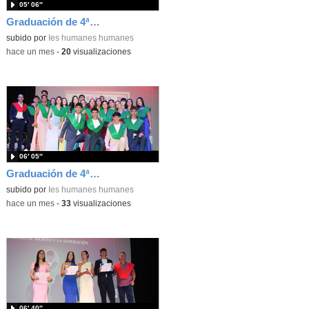
05′ 06″
Graduación de 4ªESO. Entrega de bandas 4ºD
subido por
Ies humanes humanes
-
hace un mes
-
20
visualizaciones
06′ 05″
Graduación de 4ªESO. Entrega de bandas 4ºC
subido por
Ies humanes humanes
-
hace un mes
-
33
visualizaciones
06′ 40″