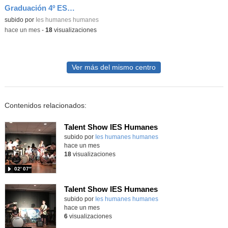
Graduación 4º ESO. Baile final alumnos
subido por
Ies humanes humanes
-
hace un mes
-
18
visualizaciones
Ver más del mismo centro
Contenidos relacionados:
Talent Show IES Humanes
subido por
Ies humanes humanes
-
hace un mes
18
visualizaciones
02′ 07″
Talent Show IES Humanes
subido por
Ies humanes humanes
-
hace un mes
6
visualizaciones