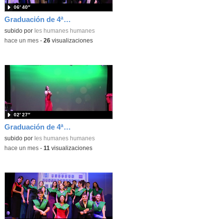
06′ 40″
Graduación de 4ªESO. Entrega de bandas 4ºE
subido por
Ies humanes humanes
-
hace un mes
-
26
visualizaciones
02′ 27″
Graduación de 4ªESO. Actuación de Erica Pérez
subido por
Ies humanes humanes
-
hace un mes
-
11
visualizaciones