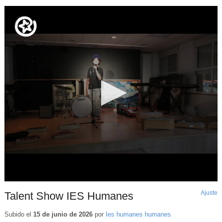
Ajuste
d
Talent Show IES Humanes
p
Subido el
15 de junio de 2026
por
Ies humanes humanes