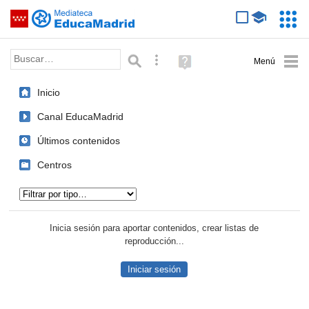
Mediateca de EducaMadrid
Saltar navegación
Servic
Educa
Palabra o frase:
Búsqueda avanzada
Ayuda
(en
ventana
Inicio
nueva)
Canal EducaMadrid
Últimos contenidos
Centros
Tipo de contenido:
Inicia sesión para aportar contenidos, crear listas de
reproducción...
Iniciar sesión