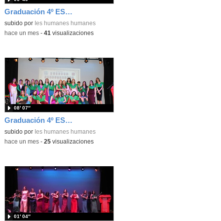
Graduación 4º ESO. Mejores expedientes
subido por
Ies humanes humanes
-
hace un mes
-
41
visualizaciones
08′ 07″
Graduación 4º ESO. Entrega de bandas 4ºA
subido por
Ies humanes humanes
-
hace un mes
-
25
visualizaciones
01′ 04″