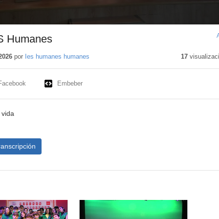
ES Humanes
2026
por
Ies humanes humanes
17
visualizac
Facebook
Embeber
 vida
ranscripción