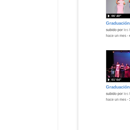
06′ 40″
subido por
Ies
-
hace un mes
-
01′ 04″
subido por
Ies
-
hace un mes
-