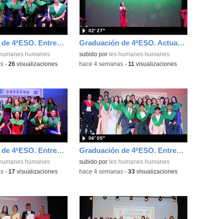
02′ 27″
Graduación de 4ªESO. Entrega de bandas 4ºE
Graduación de 4ªESO. Actuación de Erica Pérez
 humanes humanes
subido por
Ies humanes humanes
as
-
26
visualizaciones
-
hace 4 semanas
-
11
visualizaciones
06′ 05″
Graduación de 4ªESO. Entrega de bandas 4ºD
Graduación de 4ªESO. Entrega de bandas 4ºC
 humanes humanes
subido por
Ies humanes humanes
as
-
17
visualizaciones
-
hace 4 semanas
-
33
visualizaciones