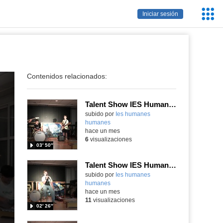
Servic
Iniciar sesión
Educa
Contenidos relacionados:
Talent Show IES Humanes
subido por
Ies humanes
humanes
-
hace un mes
6
visualizaciones
03′ 50″
Talent Show IES Humanes
subido por
Ies humanes
humanes
-
hace un mes
11
visualizaciones
02′ 26″