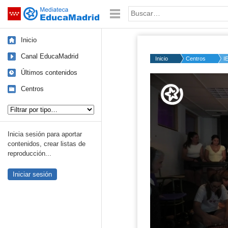
Mediateca de EducaMadrid
Saltar navegación
Palabra o frase:
Inicio
Canal EducaMadrid
Inicio
Centros
I
Últimos contenidos
Volume
50%
Centros
Tipo de contenido:
Inicia sesión para aportar
contenidos, crear listas de
reproducción...
Iniciar sesión