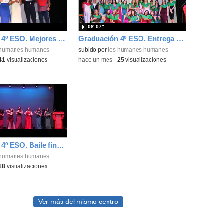
08′ 07″
Graduación 4º ESO. Mejores expedientes
Graduación 4º ESO. Entrega de bandas 4ºA
 humanes humanes
subido por
Ies humanes humanes
41
visualizaciones
-
hace un mes
-
25
visualizaciones
Graduación 4º ESO. Baile final alumnos
 humanes humanes
18
visualizaciones
Ver más del mismo centro