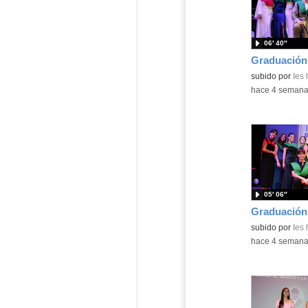
06′ 40″
subido por
Ies
-
hace 4 seman
05′ 06″
subido por
Ies
-
hace 4 seman