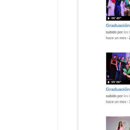
06′ 40″
subido por
Ies
-
hace un mes
-
05′ 06″
subido por
Ies
-
hace un mes
-