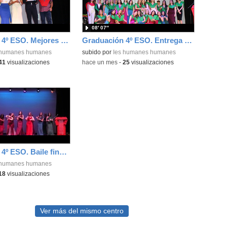
08′ 07″
Graduación 4º ESO. Mejores expedientes
Graduación 4º ESO. Entrega de bandas 4ºA
 humanes humanes
subido por
Ies humanes humanes
41
visualizaciones
-
hace un mes
-
25
visualizaciones
Graduación 4º ESO. Baile final alumnos
 humanes humanes
18
visualizaciones
Ver más del mismo centro