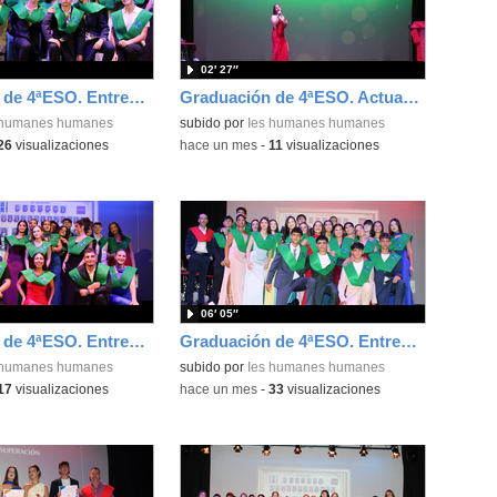
02′ 27″
Graduación de 4ªESO. Entrega de bandas 4ºE
Graduación de 4ªESO. Actuación de Erica Pérez
 humanes humanes
subido por
Ies humanes humanes
26
visualizaciones
-
hace un mes
-
11
visualizaciones
06′ 05″
Graduación de 4ªESO. Entrega de bandas 4ºD
Graduación de 4ªESO. Entrega de bandas 4ºC
 humanes humanes
subido por
Ies humanes humanes
17
visualizaciones
-
hace un mes
-
33
visualizaciones