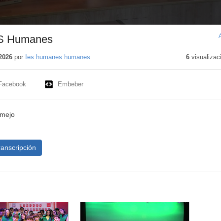
ES Humanes
2026
por
Ies humanes humanes
6
visualizac
Facebook
Embeber
rmejo
ranscripción