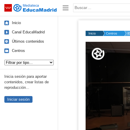
Mediateca de EducaMadrid
Saltar navegación
Palabra o frase:
Inicio
Canal EducaMadrid
Inicio
Centros
I
Últimos contenidos
Volume
50%
Centros
Tipo de contenido:
Inicia sesión para aportar
contenidos, crear listas de
reproducción...
Iniciar sesión