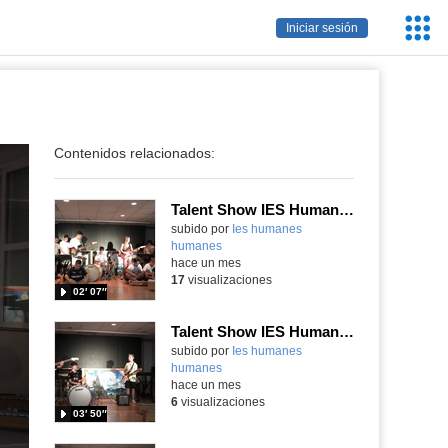
Servic
Iniciar sesión
Educa
Contenidos relacionados:
Talent Show IES Humanes
subido por
Ies humanes
humanes
-
hace un mes
17
visualizaciones
02′ 07″
Talent Show IES Humanes
subido por
Ies humanes
humanes
-
hace un mes
6
visualizaciones
03′ 50″