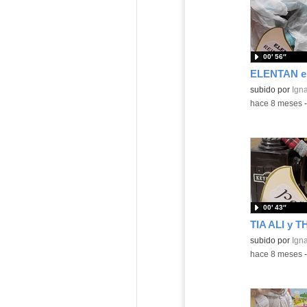
00′ 56″
Contenido educ
subido por
Igna
-
hace 8 meses
00′ 43″
Contenido educ
subido por
Igna
-
hace 8 meses