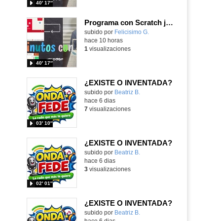
40′ 17″
Programa con Scratch juegos con los partidos del mundial 2026 ganados por España
Contenido educativo.
subido por
Felicisimo G.
-
hace 10 horas
1
visualizaciones
40′ 17″
¿EXISTE O INVENTADA?
Contenido educativo.
subido por
Beatriz B.
-
hace 6 dias
7
visualizaciones
03′ 10″
¿EXISTE O INVENTADA?
Contenido educativo.
subido por
Beatriz B.
-
hace 6 dias
3
visualizaciones
02′ 01″
¿EXISTE O INVENTADA?
Contenido educativo.
subido por
Beatriz B.
-
hace 6 dias