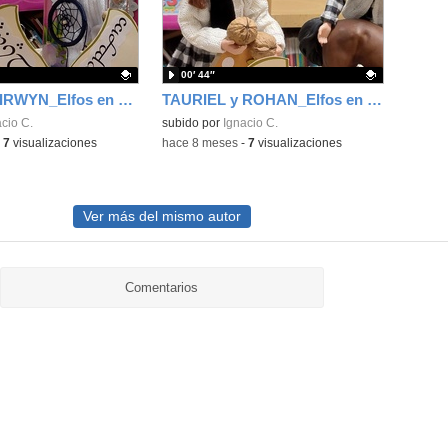
00′ 44″
ARISAL y EIRWYN_Elfos en el CEIP Luis De Góngora de Madrid
TAURIEL y ROHAN_Elfos en el CEIP Luis De Góngora de Madrid
ativo.
cio C.
Contenido educativo.
subido por
Ignacio C.
-
7
visualizaciones
-
hace 8 meses
-
7
visualizaciones
Ver más del mismo autor
Comentarios