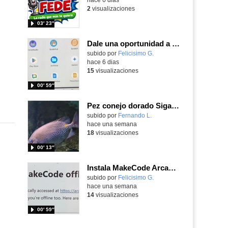
2
visualizaciones
03′ 23″
Dale una oportunidad a los Chromebooks y utiliza un proyector para realizar talleres si no tienes pantallas táctiles
Contenido educativo.
subido por
Felicisimo G.
-
hace 6 dias
15
visualizaciones
00′ 59″
Pez conejo dorado Siganus guttatus (Bloch, 1786)
Contenido educativo.
subido por
Fernando L.
-
hace una semana
18
visualizaciones
00′ 13″
Instala MakeCode Arcade para trabajar offline en tu tablet, ordenador, Chromebook
Contenido educativo.
subido por
Felicisimo G.
-
hace una semana
14
visualizaciones
00′ 59″