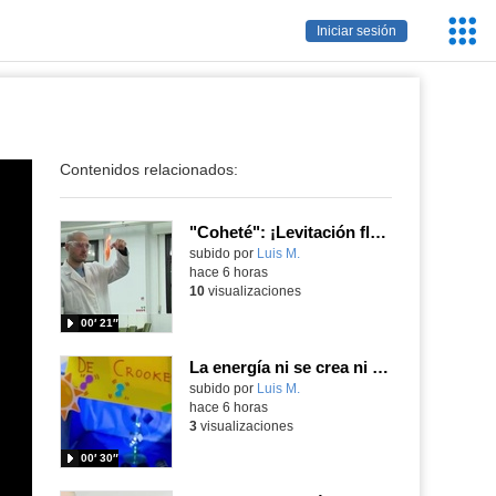
Servic
Iniciar sesión
Educa
Contenidos relacionados:
"Coheté": ¡Levitación flamígera!
Contenido educativo.
subido por
Luis M.
-
hace 6 horas
10
visualizaciones
00′ 21″
La energía ni se crea ni se destruye... ¡se experimenta! El Tierno en la Feria Madrid es Ciencia 2026
Contenido educativo.
subido por
Luis M.
-
hace 6 horas
3
visualizaciones
00′ 30″