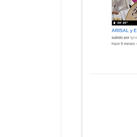
00′ 45″
Contenido educ
subido por
Igna
-
hace 8 meses