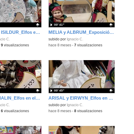
00′ 41″
ELENTAN e ISILDUR_Elfos en el CEIP Luis De Góngora de Madrid
MELIA y ALBRUM_Exposición de Elfos en el CEIP Luis De Góngora de Madrid
ativo.
cio C.
Contenido educativo.
subido por
Ignacio C.
-
9
visualizaciones
-
hace 8 meses
-
7
visualizaciones
00′ 45″
TIA ALI y THALIN_Elfos en el CEIP Luis De Góngora de Madrid.
ARISAL y EIRWYN_Elfos en el CEIP Luis De Góngora de Madrid
ativo.
cio C.
Contenido educativo.
subido por
Ignacio C.
-
6
visualizaciones
-
hace 8 meses
-
8
visualizaciones