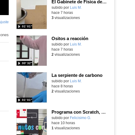
El Gabinete de Física del IES Enrique Tierno Galván de Parla (Curso 25-26)
Contenido educativo.
subido por
Luis M.
-
hace 7 horas
3
visualizaciones
Ajuste
de
01′ 01″
pantalla
enido
ativo
iones
Ositos a reacción
Contenido educativo.
subido por
Luis M.
-
hace 7 horas
2
visualizaciones
00′ 32″
La serpiente de carbono
Contenido educativo.
subido por
Luis M.
-
hace 8 horas
2
visualizaciones
01′ 01″
Programa con Scratch, 8 diferentes juegos para vivir la emoción de los partidos de España en el mundial 2026
Contenido educativo.
subido por
Felicisimo G.
-
hace 10 horas
1
visualizaciones