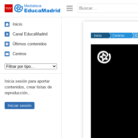
Mediateca de EducaMadrid
Saltar navegación
Palabra o frase:
Inicio
Canal EducaMadrid
Inicio
Centros
C
Últimos contenidos
Volume
50%
Centros
Tipo de contenido:
Inicia sesión para aportar
contenidos, crear listas de
reproducción...
Iniciar sesión