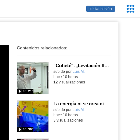
Servic
Iniciar sesión
Educa
Contenidos relacionados:
"Coheté": ¡Levitación flamígera!
Contenido educativo.
subido por
Luis M.
-
hace 10 horas
12
visualizaciones
00′ 21″
La energía ni se crea ni se destruye... ¡se experimenta! El Tierno en la Feria Madrid es Ciencia 2026
Contenido educativo.
subido por
Luis M.
-
hace 10 horas
3
visualizaciones
00′ 30″