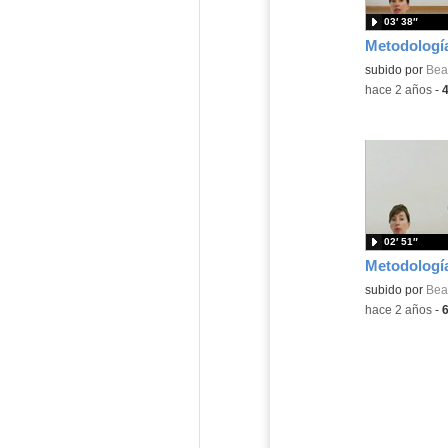
03′ 38″
Contenido educ
subido por
Beat
-
hace 2 años
-
02′ 51″
Contenido educ
subido por
Beat
-
hace 2 años
-