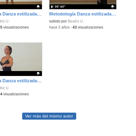
00′ 44″
Metodología Danza estilizada Rocío Espada y Beatriz Uría. Cuarta posición
Metodología Danza estilizada Rocío Espada y Beatriz Uría. Coordinación
ativo.
riz U.
Contenido educativo.
subido por
Beatriz U.
45
visualizaciones
-
hace 2 años
-
43
visualizaciones
Metodología Danza estilizada Rocío Espada y Beatriz Uría. Colocación
ativo.
riz U.
64
visualizaciones
Ver más del mismo autor