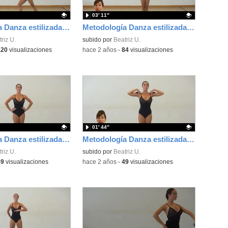
03′ 11″
Metodología Danza estilizada Rocío Espada y Beatriz Uría. Vuelta de pecho
Metodología Danza estilizada Rocío Espada y Beatriz Uría. Séptimas
ativo.
riz U.
Contenido educativo.
subido por
Beatriz U.
120
visualizaciones
-
hace 2 años
-
84
visualizaciones
01′ 44″
Metodología Danza estilizada Rocío Espada y Beatriz Uría. Marcajes sin desplazamiento sin braceos
Metodología Danza estilizada Rocío Espada y Beatriz Uría. Marcajes sin desplazamiento con braceos
ativo.
riz U.
Contenido educativo.
subido por
Beatriz U.
49
visualizaciones
-
hace 2 años
-
49
visualizaciones