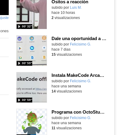
Ositos a reacción
Contenido educativo.
subido por
Luis M.
-
hace 10 horas
Ajuste
de
2
visualizaciones
pantalla
00′ 32″
iones
Dale una oportunidad a los Chromebooks y utiliza un proyector para realizar talleres si no tienes pantallas táctiles
Contenido educativo.
subido por
Felicisimo G.
-
hace 7 dias
15
visualizaciones
00′ 59″
Instala MakeCode Arcade para trabajar offline en tu tablet, ordenador, Chromebook
Contenido educativo.
subido por
Felicisimo G.
-
hace una semana
14
visualizaciones
00′ 59″
Programa con OctoStudio, un juego homenajeando al House of the dead con Zombies
Contenido educativo.
subido por
Felicisimo G.
-
hace una semana
11
visualizaciones