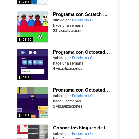
01′ 0″
Programa con Scratch Jr una barrera que se desplaza para dar sensación de movimiento
Contenido educativo.
subido por
Felicisimo G.
-
hace una semana
23
visualizaciones
06′ 50″
Programa con Octostudio, una animación utilizando la cámara para una foto y audio y texto para comunicar.
Contenido educativo.
subido por
Felicisimo G.
-
hace una semana
4
visualizaciones
01′ 0″
Programa con Octostudio, un juego de Educación Víal cruzando un paso de cebra.
Contenido educativo.
subido por
Felicisimo G.
-
hace 2 semanas
5
visualizaciones
01′ 0″
Conoce los bloques de la app Octostudio, gratuito, offline y para tu tablet y móvil - Contenido educativo
Contenido educativo.
subido por
Felicisimo G.
-
hace 2 semanas