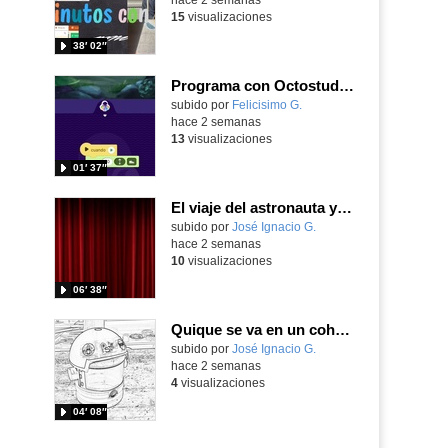
15
visualizaciones
38′ 02″
Programa con Octostudio de un modo sencillo, offline y gratuito
Contenido educativo.
subido por
Felicisimo G.
-
hace 2 semanas
13
visualizaciones
01′ 37″
El viaje del astronauta y la luna
Contenido educativo.
subido por
José Ignacio G.
-
hace 2 semanas
10
visualizaciones
06′ 38″
Quique se va en un cohete
Contenido educativo.
subido por
José Ignacio G.
-
hace 2 semanas
4
visualizaciones
04′ 08″