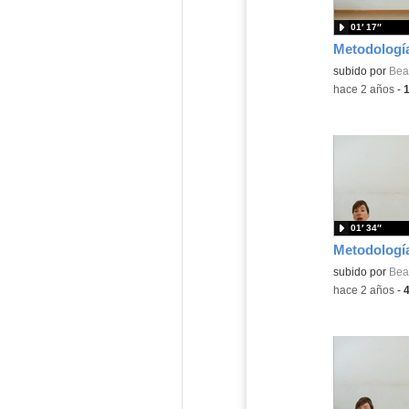
01′ 17″
Contenido educ
subido por
Beat
-
hace 2 años
-
01′ 34″
Contenido educ
subido por
Beat
-
hace 2 años
-