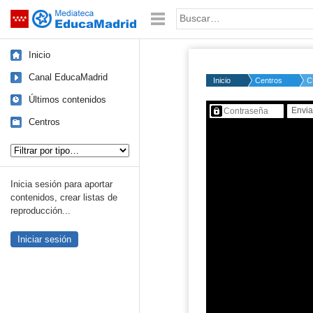
Mediateca de EducaMadrid
Saltar navegación
Palabra o frase:
Inicio
Canal EducaMadrid
Inicio
Centros
C
Últimos contenidos
Contenido protegido…
Centros
Tipo de contenido:
Inicia sesión para aportar
contenidos, crear listas de
reproducción...
Iniciar sesión