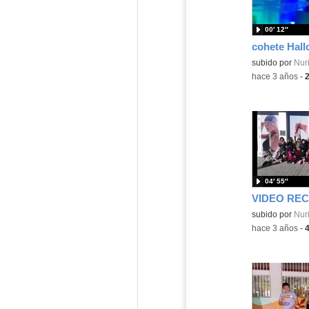
00′ 12″
cohete Hal
subido por
Nuri
-
hace 3 años
-
04′ 55″
VIDEO RE
subido por
Nuri
-
hace 3 años
-