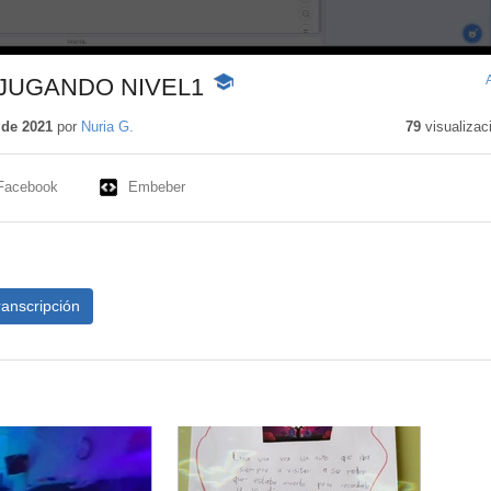
 JUGANDO NIVEL1
-
Contenido
educativo
 de 2021
por
Nuria G.
79
visualizac
Facebook
Embeber
ranscripción