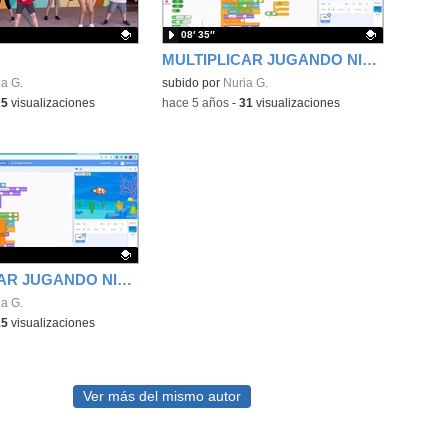
08′ 35″
MULTIPLICAR JUGANDO NIVEL 4
- Cont
ativo.
a G.
Contenido educativo.
subido por
Nuria G.
25
visualizaciones
-
hace 5 años
-
31
visualizaciones
MULTIPLICAR JUGANDO NIVEL 3
- Contenido educativo
ativo.
a G.
15
visualizaciones
Ver más del mismo autor