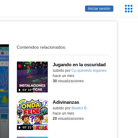
Servic
Iniciar sesión
Educa
Contenidos relacionados:
Jugando en la oscuridad
Contenido educativo.
subido por
Cp quevedo leganes
-
hace un mes
30
visualizaciones
03′ 10″
Adivinanzas
Contenido educativo.
subido por
Beatriz B.
-
hace un mes
20
visualizaciones
05′ 21″