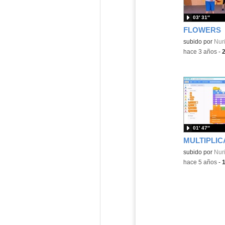
03′ 31″
FLOWERS
Contenido educ
subido por
Nuri
-
hace 3 años
-
01′ 47″
Contenido educ
subido por
Nuri
-
hace 5 años
-