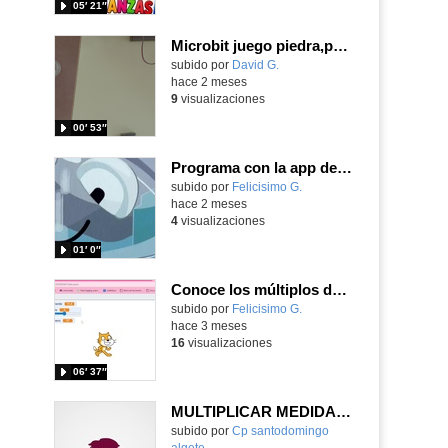
05′ 21″
Microbit juego piedra,papel o tijera.
Contenido educativo.
subido por
David G.
-
hace 2 meses
9
visualizaciones
00′ 53″
Programa con la app de BlueBot con tarjetas superando retos y distintos modos de conducción.
Contenido educativo.
subido por
Felicisimo G.
-
hace 2 meses
4
visualizaciones
01′ 0″
Conoce los múltiplos de un número programando con Scratch
Contenido educativo.
subido por
Felicisimo G.
-
hace 3 meses
16
visualizaciones
06′ 37″
MULTIPLICAR MEDIDAS DE TIEMPO
Contenido educativo.
subido por
Cp santodomingo
algete
-