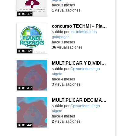
hace 3 meses
1
visualizaciones
01′ 17″
enido educativo
concurso TECHMI – Planet Rescuers
subido por
Ies infantaelena
galapagar
-
hace 3 meses
36
visualizaciones
01′ 12″
MULTIPLICAR Y DIVIDIR DECIMALES
Contenido educativo.
subido por
Cp santodomingo
algete
-
hace 4 meses
3
visualizaciones
01′ 31″
MULTIPLICAR DECIMALES
Contenido educativo.
subido por
Cp santodomingo
algete
-
hace 4 meses
2
visualizaciones
01′ 44″