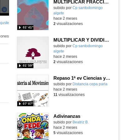
MULTIPLICAR FRACCIONES
Contenido educativo.
subido por
Cp santodomingo
algete
-
hace 2 meses
Ajuste
de
2
visualizaciones
01′ 41″
pantalla
iones
MULTIPLICAR Y DIVIDIR FRACCIONES
Contenido educativo.
subido por
Cp santodomingo
algete
-
hace 2 meses
2
visualizaciones
01′ 59″
Repaso 1ª ev Ciencias y Tecnología ESO nivel1
Contenido educativo.
subido por
Distancia cepa parla
-
hace 2 meses
11
visualizaciones
07′ 07″
Adivinanzas
Contenido educativo.
subido por
Beatriz B.
-
hace 2 meses
5
visualizaciones