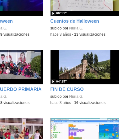
00′ 51″
loween
Cuentos de Halloween
a G.
subido por
Nuria G.
29
visualizaciones
-
hace 3 años
-
13
visualizaciones
04′ 15″
CUERDO PRIMARIA
FIN DE CURSO
a G.
subido por
Nuria G.
48
visualizaciones
-
hace 3 años
-
16
visualizaciones