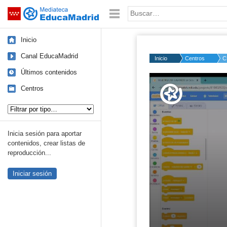
Mediateca de EducaMadrid
Saltar navegación
Palabra o frase:
Inicio
Canal EducaMadrid
Inicio
Centros
C
Últimos contenidos
Volume
50%
Centros
Tipo de contenido:
Inicia sesión para aportar
contenidos, crear listas de
reproducción...
Iniciar sesión