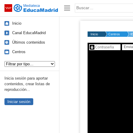
Mediateca de EducaMadrid
Saltar navegación
Palabra o frase:
Inicio
Canal EducaMadrid
Inicio
Centros
I
Últimos contenidos
Contenido protegido…
Centros
Tipo de contenido:
Inicia sesión para aportar
contenidos, crear listas de
reproducción...
Iniciar sesión