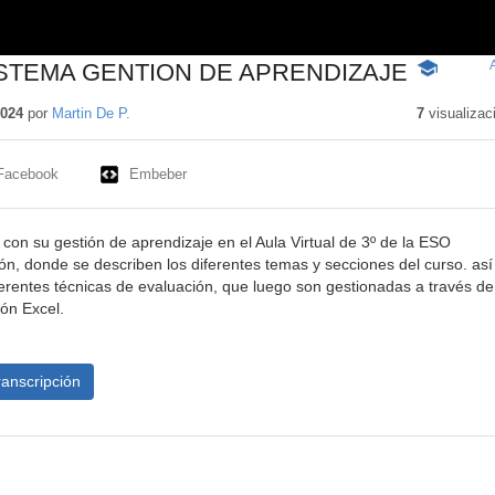
ISTEMA GENTION DE APRENDIZAJE
-
Contenido
educativo
2024
por
Martin De P.
7
visualizac
Facebook
Embeber
con su gestión de aprendizaje en el Aula Virtual de 3º de la ESO
ión, donde se describen los diferentes temas y secciones del curso. así
ferentes técnicas de evaluación, que luego son gestionadas a través de
ón Excel.
ranscripción