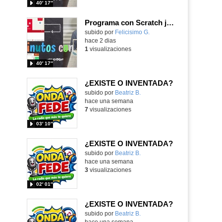
40′ 17″
Programa con Scratch juegos con los partidos del mundial 2026 ganados por España
Contenido educativo.
subido por
Felicisimo G.
-
hace 2 dias
1
visualizaciones
40′ 17″
¿EXISTE O INVENTADA?
Contenido educativo.
subido por
Beatriz B.
-
hace una semana
7
visualizaciones
03′ 10″
¿EXISTE O INVENTADA?
Contenido educativo.
subido por
Beatriz B.
-
hace una semana
3
visualizaciones
02′ 01″
¿EXISTE O INVENTADA?
Contenido educativo.
subido por
Beatriz B.
-
hace una semana