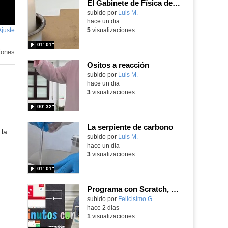
El Gabinete de Física del IES Enrique Tierno Galván de Parla (Curso 25-26)
Contenido educativo.
subido por
Luis M.
-
hace un dia
Ajuste
de
5
visualizaciones
pantalla
01′ 01″
iones
Ositos a reacción
Contenido educativo.
subido por
Luis M.
-
hace un dia
3
visualizaciones
00′ 32″
La serpiente de carbono
 la
Contenido educativo.
subido por
Luis M.
-
hace un dia
3
visualizaciones
01′ 01″
Programa con Scratch, 8 diferentes juegos para vivir la emoción de los partidos de España en el mundial 2026
Contenido educativo.
subido por
Felicisimo G.
-
hace 2 dias
1
visualizaciones