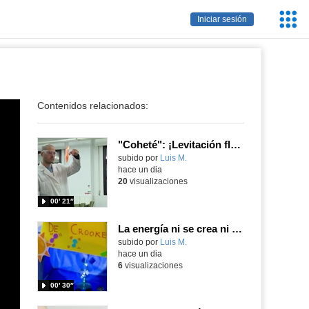
Servic
Iniciar sesión
Educa
Contenidos relacionados:
"Coheté": ¡Levitación flamígera!
Contenido educativo.
subido por
Luis M.
-
hace un dia
20
visualizaciones
00′ 21″
La energía ni se crea ni se destruye... ¡se experimenta! El Tierno en la Feria Madrid es Ciencia 2026
Contenido educativo.
subido por
Luis M.
-
hace un dia
6
visualizaciones
00′ 30″