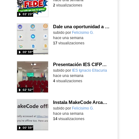
2
visualizaciones
03′ 23″
Dale una oportunidad a los Chromebooks y utiliza un proyector para realizar talleres si no tienes pantallas táctiles
Contenido educativo.
subido por
Felicisimo G.
-
hace una semana
17
visualizaciones
00′ 59″
Presentación IES CIFPD Ignacio Ellacuría
Contenido educativo.
subido por
IES Ignacio Ellacuria
-
hace una semana
4
visualizaciones
02′ 52″
Instala MakeCode Arcade para trabajar offline en tu tablet, ordenador, Chromebook
Contenido educativo.
subido por
Felicisimo G.
-
hace una semana
14
visualizaciones
00′ 59″