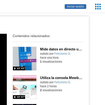
Servic
Iniciar sesión
Educa
Contenidos relacionados:
Mide datos en directo usando tu placa microbit y programando con MakeCode dos placas conectadas por radio
Contenido educativo.
subido por
Felicisimo G.
-
hace una hora
1
visualizaciones
02′ 03″
Utiliza la consola Mewbit de Kittenbot para llevar tus juegos arcade de MakeCode a tu mano
Contenido educativo.
subido por
Felicisimo G.
-
hace 2 horas
2
visualizaciones
02′ 07″