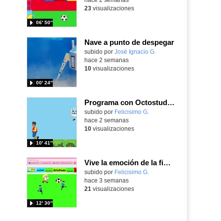
23
visualizaciones
06′ 50″
Nave a punto de despegar
Contenido educativo.
subido por
José Ignacio G.
-
hace 2 semanas
10
visualizaciones
00′ 24″
Programa con Octostudio, un juego de 4 personajes ganando la copa del mundo saltando y esquivando rivales.
Contenido educativo.
subido por
Felicisimo G.
-
hace 2 semanas
10
visualizaciones
10′ 41″
Vive la emoción de la final del mundial programando con Scratch, un juego de toques y esquivar contrarios
Contenido educativo.
subido por
Felicisimo G.
-
hace 3 semanas
21
visualizaciones
12′ 30″