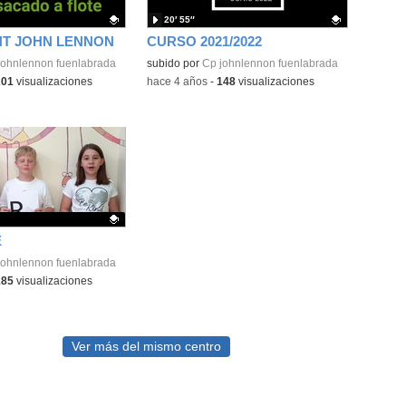
20′ 55″
NT JOHN LENNON
CURSO 2021/2022
ativo.
johnlennon fuenlabrada
Contenido educativo.
subido por
Cp johnlennon fuenlabrada
201
visualizaciones
-
hace 4 años
-
148
visualizaciones
E
ativo.
johnlennon fuenlabrada
185
visualizaciones
Ver más del mismo centro