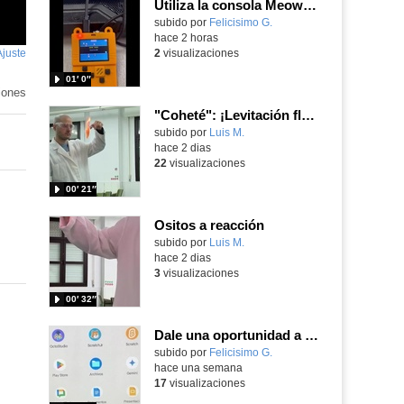
Utiliza la consola Meowbit de KIttenbot para jugar con tus programas MakeCode Arcade
Contenido educativo.
subido por
Felicisimo G.
-
hace 2 horas
Ajuste
de
2
visualizaciones
pantalla
01′ 0″
iones
"Coheté": ¡Levitación flamígera!
Contenido educativo.
subido por
Luis M.
-
hace 2 dias
22
visualizaciones
00′ 21″
Ositos a reacción
Contenido educativo.
subido por
Luis M.
-
hace 2 dias
3
visualizaciones
00′ 32″
Dale una oportunidad a los Chromebooks y utiliza un proyector para realizar talleres si no tienes pantallas táctiles
Contenido educativo.
subido por
Felicisimo G.
-
hace una semana
17
visualizaciones