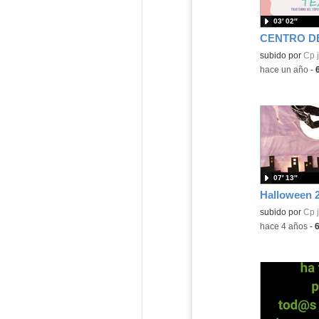
03′ 02″
subido por
Cp 
-
hace un año
-
07′ 13″
Contenido educ
subido por
Cp 
-
hace 4 años
-