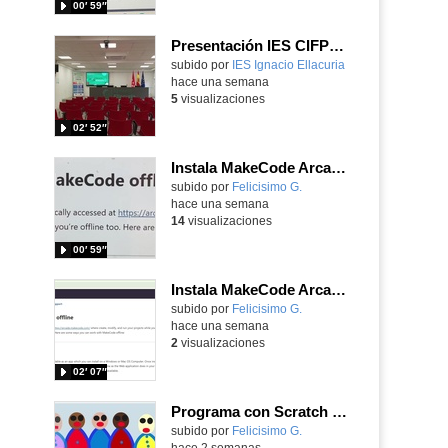
00′ 59″
Presentación IES CIFPD Ignacio Ellacuría
Contenido educativo.
subido por
IES Ignacio Ellacuria
-
hace una semana
5
visualizaciones
02′ 52″
Instala MakeCode Arcade para trabajar offline en tu tablet, ordenador, Chromebook
Contenido educativo.
subido por
Felicisimo G.
-
hace una semana
14
visualizaciones
00′ 59″
Instala MakeCode Arcade offline para programar grandes juegos sin necesidad de Internet
Contenido educativo.
subido por
Felicisimo G.
-
hace una semana
2
visualizaciones
02′ 07″
Programa con Scratch Jr una barrera que se desplaza para dar sensación de movimiento
Contenido educativo.
subido por
Felicisimo G.
-
hace 2 semanas