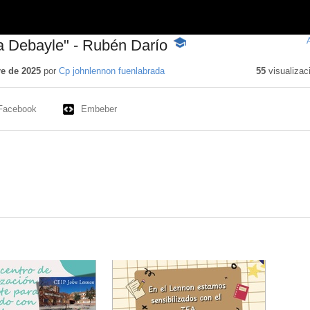
a Debayle" - Rubén Darío
-
Contenido
educativo
e de 2025
por
Cp johnlennon fuenlabrada
55
visualizac
Facebook
Embeber