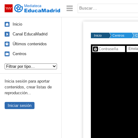
Mediateca de EducaMadrid
Saltar navegación
Palabra o frase:
Inicio
Canal EducaMadrid
Inicio
Centros
C
Últimos contenidos
Contenido protegido…
Centros
Tipo de contenido:
Inicia sesión para aportar
contenidos, crear listas de
reproducción...
Iniciar sesión