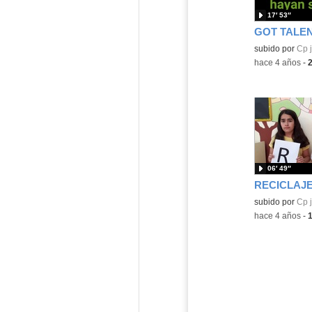
17′ 53″
GOT TALE
Contenido educ
subido por
Cp 
-
hace 4 años
-
06′ 49″
RECICLAJ
Contenido educ
subido por
Cp 
-
hace 4 años
-