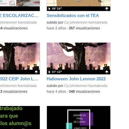
06′ 24″
CENTRO DE ESCOLARIZACIÓN PREFERENTE PARA ALUMNADO CON TEA - C.E.I.P. JOHN LENNON
Sensibilizados con el TEA
johnlennon fuenlabrada
Contenido educativo.
subido por
Cp johnlennon fuenlabrada
64
visualizaciones
-
hace 2 años
-
357
visualizaciones
07′ 13″
Halloween 2022 CEIP John Lennon
Halloween John Lennon 2022
ativo.
johnlennon fuenlabrada
Contenido educativo.
subido por
Cp johnlennon fuenlabrada
63
visualizaciones
-
hace 4 años
-
340
visualizaciones