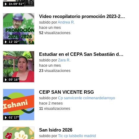
1h 09′ 51″
Video recopilatorio promoción 2023-2026 (I5A)
Contenido educativo.
subido por
Andrea R.
-
hace un mes
52
visualizaciones
11′ 32″
Estudiar en el CEPA San Sebastián de los Reyes
Contenido educativo.
subido por
Zara R.
-
hace un mes
23
visualizaciones
05′ 16″
CEIP SAN VICENTE RSG
Contenido educativo.
subido por
Cp sanvicente colmenardelarroyo
-
hace 2 meses
11
visualizaciones
01′ 17″
San Isidro 2026
subido por
Tic cp luisbello madrid
-