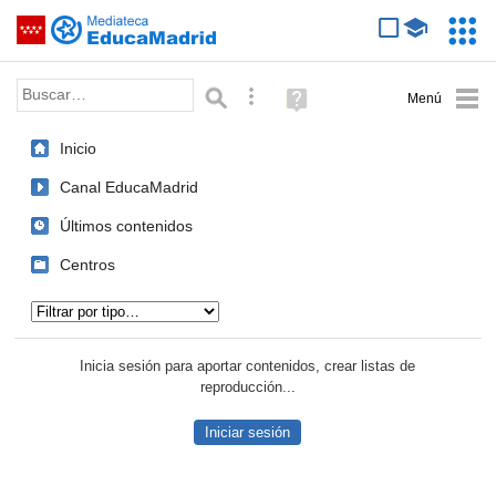
Mediateca de EducaMadrid
Saltar navegación
Servic
Educa
Palabra o frase:
Búsqueda avanzada
Ayuda
(en
ventana
Inicio
nueva)
Canal EducaMadrid
Últimos contenidos
Centros
Tipo de contenido:
Inicia sesión para aportar contenidos, crear listas de
reproducción...
Iniciar sesión