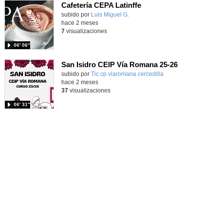
Cafetería CEPA Latinffe
Contenido educativo.
subido por
Luis Miguel G.
-
hace 2 meses
7
visualizaciones
06′ 06″
San Isidro CEIP Vía Romana 25-26
subido por
Tic cp viaromana cercedilla
-
hace 2 meses
37
visualizaciones
06′ 31″