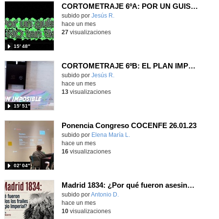
CORTOMETRAJE 6ºA: POR UN GUISANTE NO TAN TIERNO
Contenido educativo.
subido por
Jesús R.
-
hace un mes
27
visualizaciones
15′ 48″
CORTOMETRAJE 6ºB: EL PLAN IMPOSIBLE
Contenido educativo.
subido por
Jesús R.
-
hace un mes
13
visualizaciones
15′ 51″
Ponencia Congreso COCENFE 26.01.23
Contenido educativo.
subido por
Elena María L.
-
hace un mes
16
visualizaciones
02′ 04″
Madrid 1834: ¿Por qué fueron asesinados los frailes del Colegio Imperial?
Contenido educativo.
subido por
Antonio D.
-
hace un mes
10
visualizaciones