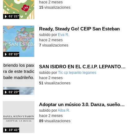
hace 2 meses
15
visualizaciones
01′ 21″
Ready, Steady Go! CEIP San Esteban
Contenido educativo.
subido por
Eva R.
-
hace 2 meses
7
visualizaciones
03′ 03″
SAN ISIDRO EN EL C.E.I.P. LEPANTO (LEGANÉS)
Contenido educativo.
subido por
Tic cp lepanto leganes
-
hace 2 meses
51
visualizaciones
01′ 23″
Adoptar un músico 3.0. Danza, sueño y pasión (2026)
subido por
Alba R.
-
hace 2 meses
89
visualizaciones
15′ 41″