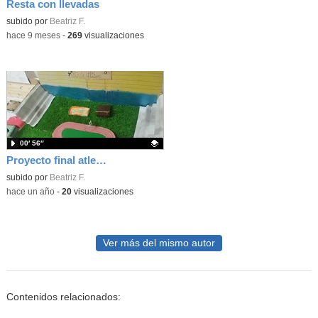
Resta con llevadas
Contenido educativo.
subido por
Beatriz F.
-
hace 9 meses
-
269
visualizaciones
00′ 56″
Proyecto final atletismo
Contenido educativo.
subido por
Beatriz F.
-
hace un año
-
20
visualizaciones
Ver más del mismo autor
Contenidos relacionados: