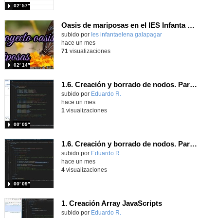
02′ 57″
Oasis de mariposas en el IES Infanta Elena
subido por
Ies infantaelena galapagar
-
hace un mes
71
visualizaciones
02′ 14″
1.6. Creación y borrado de nodos. Parte 2.
Contenido educativo.
subido por
Eduardo R.
-
hace un mes
1
visualizaciones
00′ 09″
1.6. Creación y borrado de nodos. Parte 1.
Contenido educativo.
subido por
Eduardo R.
-
hace un mes
4
visualizaciones
00′ 09″
1. Creación Array JavaScripts
Contenido educativo.
subido por
Eduardo R.
-