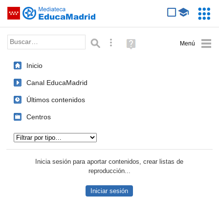
Mediateca de EducaMadrid
Saltar navegación
Servic
Educa
Palabra o frase:
Búsqueda avanzada
Ayuda
(en
ventana
Inicio
nueva)
Canal EducaMadrid
Últimos contenidos
Centros
Tipo de contenido:
Inicia sesión para aportar contenidos, crear listas de
reproducción...
Iniciar sesión