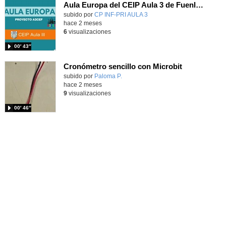
Aula Europa del CEIP Aula 3 de Fuenlabrada
Contenido educativo.
subido por
CP INF-PRI AULA 3
-
hace 2 meses
6
visualizaciones
00′ 43″
Cronómetro sencillo con Microbit
Contenido educativo.
subido por
Paloma P.
-
hace 2 meses
9
visualizaciones
00′ 46″