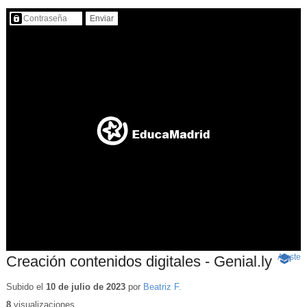
Contenido protegido…
Ajuste
d
Creación contenidos digitales - Genial.ly
-
p
Conten
educat
Subido el
10 de julio de 2023
por
Beatriz F.
8
visualizaciones