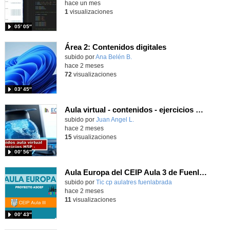
hace un mes
1
visualizaciones
05′ 05″
Área 2: Contenidos digitales
Contenido educativo.
subido por
Ana Belén B.
-
hace 2 meses
72
visualizaciones
03′ 45″
Aula virtual - contenidos - ejercicios H5P
Contenido educativo.
subido por
Juan Angel L.
-
hace 2 meses
15
visualizaciones
00′ 56″
Aula Europa del CEIP Aula 3 de Fuenlabrada
Contenido educativo.
subido por
Tic cp aulatres fuenlabrada
-
hace 2 meses
11
visualizaciones
00′ 43″