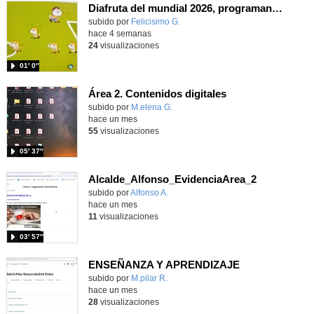
Diafruta del mundial 2026, programando con Scratch un juego de regates para el partido España contra Portugal
Contenido educativo.
subido por
Felicisimo G.
-
hace 4 semanas
24
visualizaciones
01′ 0″
Área 2. Contenidos digitales
Contenido educativo.
subido por
M.elena G.
-
hace un mes
55
visualizaciones
05′ 37″
Alcalde_Alfonso_EvidenciaArea_2
Contenido educativo.
subido por
Alfonso A.
-
hace un mes
11
visualizaciones
03′ 57″
ENSEÑANZA Y APRENDIZAJE
Contenido educativo.
subido por
M.pilar R.
-
hace un mes
28
visualizaciones