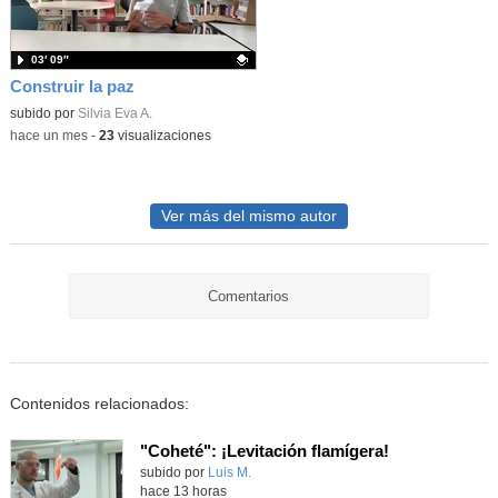
03′ 09″
Construir la paz
Contenido educativo.
subido por
Silvia Eva A.
-
hace un mes
-
23
visualizaciones
Ver más del mismo autor
Comentarios
Contenidos relacionados:
"Coheté": ¡Levitación flamígera!
Contenido educativo.
subido por
Luis M.
-
hace 13 horas