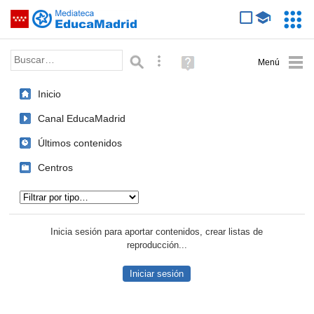
Mediateca de EducaMadrid
Saltar navegación
Servic
Educa
Palabra o frase:
Búsqueda avanzada
Ayuda
(en
ventana
Inicio
nueva)
Canal EducaMadrid
Últimos contenidos
Centros
Tipo de contenido:
Inicia sesión para aportar contenidos, crear listas de
reproducción...
Iniciar sesión