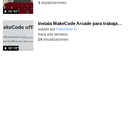
3
visualizaciones
02′ 52″
Instala MakeCode Arcade para trabajar offline en tu tablet, ordenador, Chromebook
Contenido educativo.
subido por
Felicisimo G.
-
hace una semana
14
visualizaciones
00′ 59″