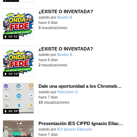
¿EXISTE O INVENTADA?
Contenido educativo.
subido por
Beatriz B.
-
hace 6 dias
3
visualizaciones
02′ 01″
¿EXISTE O INVENTADA?
Contenido educativo.
subido por
Beatriz B.
-
hace 6 dias
2
visualizaciones
03′ 23″
Dale una oportunidad a los Chromebooks y utiliza un proyector para realizar talleres si no tienes pantallas táctiles
Contenido educativo.
subido por
Felicisimo G.
-
hace 7 dias
15
visualizaciones
00′ 59″
Presentación IES CIFPD Ignacio Ellacuría
Contenido educativo.
subido por
IES Ignacio Ellacuria
-
hace 7 dias