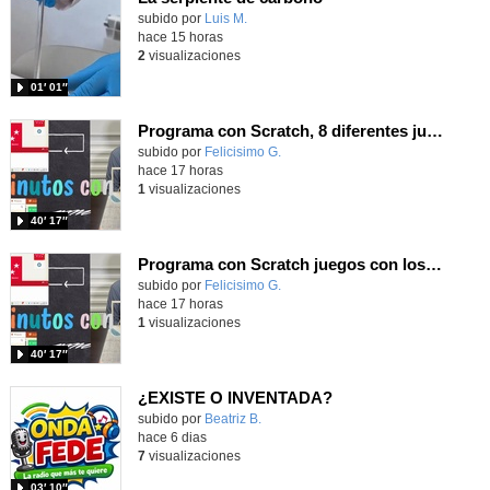
Contenido educativo.
subido por
Luis M.
-
hace 15 horas
2
visualizaciones
01′ 01″
Programa con Scratch, 8 diferentes juegos para vivir la emoción de los partidos de España en el mundial 2026
Contenido educativo.
subido por
Felicisimo G.
-
hace 17 horas
1
visualizaciones
40′ 17″
Programa con Scratch juegos con los partidos del mundial 2026 ganados por España
Contenido educativo.
subido por
Felicisimo G.
-
hace 17 horas
1
visualizaciones
40′ 17″
¿EXISTE O INVENTADA?
Contenido educativo.
subido por
Beatriz B.
-
hace 6 dias
7
visualizaciones
03′ 10″