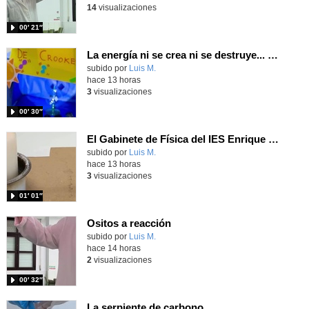
14
visualizaciones
00′ 21″
La energía ni se crea ni se destruye... ¡se experimenta! El Tierno en la Feria Madrid es Ciencia 2026
Contenido educativo.
subido por
Luis M.
-
hace 13 horas
3
visualizaciones
00′ 30″
El Gabinete de Física del IES Enrique Tierno Galván de Parla (Curso 25-26)
Contenido educativo.
subido por
Luis M.
-
hace 13 horas
3
visualizaciones
01′ 01″
Ositos a reacción
Contenido educativo.
subido por
Luis M.
-
hace 14 horas
2
visualizaciones
00′ 32″
La serpiente de carbono