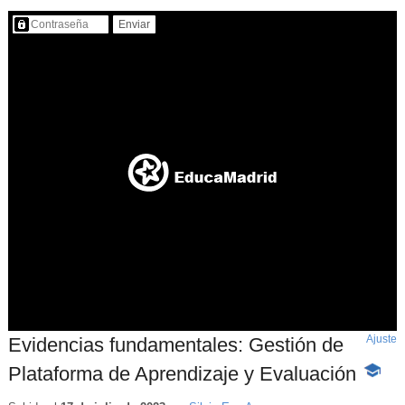
Contenido protegido…
Ajuste
d
Evidencias fundamentales: Gestión de
p
Plataforma de Aprendizaje y Evaluación
-
Conten