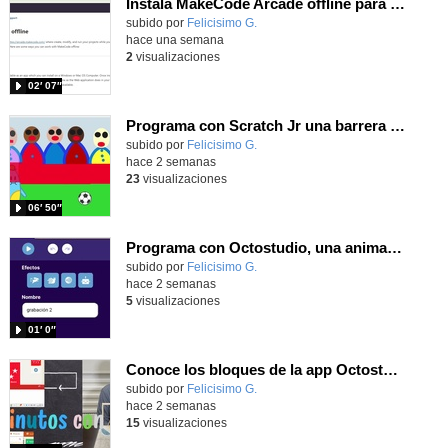
Instala MakeCode Arcade offline para programar grandes juegos sin necesidad de Internet
Contenido educativo.
subido por
Felicisimo G.
-
hace una semana
2
visualizaciones
02′ 07″
Programa con Scratch Jr una barrera que se desplaza para dar sensación de movimiento
Contenido educativo.
subido por
Felicisimo G.
-
hace 2 semanas
23
visualizaciones
06′ 50″
Programa con Octostudio, una animación utilizando la cámara para una foto y audio y texto para comunicar.
Contenido educativo.
subido por
Felicisimo G.
-
hace 2 semanas
5
visualizaciones
01′ 0″
Conoce los bloques de la app Octostudio, gratuito, offline y para tu tablet y móvil - Contenido educativo
Contenido educativo.
subido por
Felicisimo G.
-
hace 2 semanas
15
visualizaciones