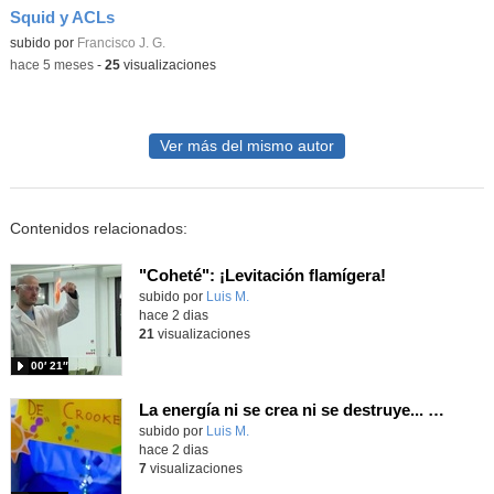
Squid y ACLs
Contenido educativo.
subido por
Francisco J. G.
-
hace 5 meses
-
25
visualizaciones
Ver más del mismo autor
Contenidos relacionados:
"Coheté": ¡Levitación flamígera!
Contenido educativo.
subido por
Luis M.
-
hace 2 dias
21
visualizaciones
00′ 21″
La energía ni se crea ni se destruye... ¡se experimenta! El Tierno en la Feria Madrid es Ciencia 2026
Contenido educativo.
subido por
Luis M.
-
hace 2 dias
7
visualizaciones