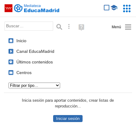
Mediateca de EducaMadrid
Saltar navegación
Servic
Educa
Palabra o frase:
Búsqueda avanzada
Ayuda
(en
ventana
Inicio
nueva)
Canal EducaMadrid
Últimos contenidos
Centros
Tipo de contenido:
Inicia sesión para aportar contenidos, crear listas de
reproducción...
Iniciar sesión