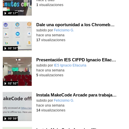
1
visualizaciones
40′ 17″
Dale una oportunidad a los Chromebooks y utiliza un proyector para realizar talleres si no tienes pantallas táctiles
Contenido educativo.
subido por
Felicisimo G.
-
hace una semana
17
visualizaciones
00′ 59″
Presentación IES CIFPD Ignacio Ellacuría
Contenido educativo.
subido por
IES Ignacio Ellacuria
-
hace una semana
5
visualizaciones
02′ 52″
Instala MakeCode Arcade para trabajar offline en tu tablet, ordenador, Chromebook
Contenido educativo.
subido por
Felicisimo G.
-
hace una semana
14
visualizaciones
00′ 59″