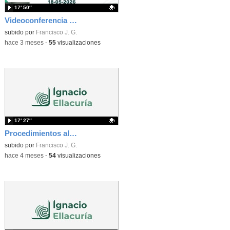
17′ 50″
Videoconferencia Información Examenes Ellacuria
Contenido educativo.
subido por
Francisco J. G.
-
hace 3 meses
-
55
visualizaciones
17′ 27″
Procedimientos almacenados y triggers. Vídeo 2
Contenido educativo.
subido por
Francisco J. G.
-
hace 4 meses
-
54
visualizaciones