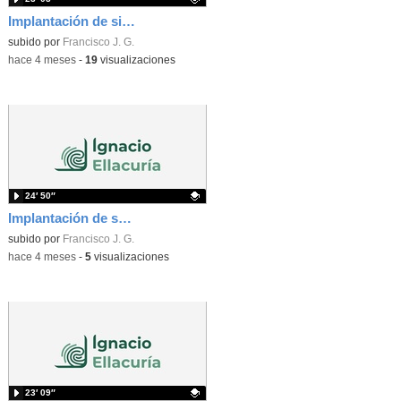
Implantación de sistemas de alta disponibilidad. Vídeo 2
Contenido educativo.
subido por
Francisco J. G.
-
hace 4 meses
-
19
visualizaciones
24′ 50″
Implantación de soluciones de alta disponibilidad
Contenido educativo.
subido por
Francisco J. G.
-
hace 4 meses
-
5
visualizaciones
23′ 09″