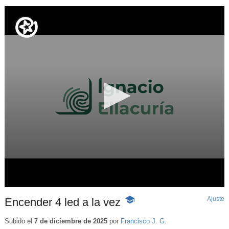
Ajuste
d
Encender 4 led a la vez
-
p
Contenido
educativo
Subido el
7 de diciembre de 2025
por
Francisco J. G.