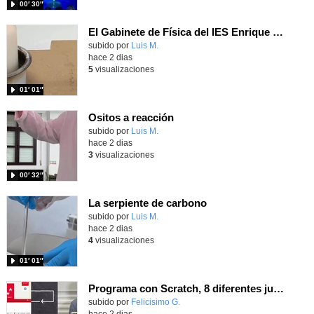
00′ 30″
El Gabinete de Física del IES Enrique Tierno Galván de Parla (Curso 25-26)
Contenido educativo.
subido por
Luis M.
-
hace 2 dias
5
visualizaciones
01′ 01″
Ositos a reacción
Contenido educativo.
subido por
Luis M.
-
hace 2 dias
3
visualizaciones
00′ 32″
La serpiente de carbono
Contenido educativo.
subido por
Luis M.
-
hace 2 dias
4
visualizaciones
01′ 01″
Programa con Scratch, 8 diferentes juegos para vivir la emoción de los partidos de España en el mundial 2026
Contenido educativo.
subido por
Felicisimo G.
-
hace 2 dias