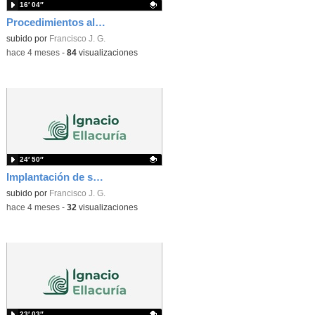
16′ 04″
Procedimientos almacenados y triggers. Vídeo 1
Contenido educativo.
subido por
Francisco J. G.
-
hace 4 meses
-
84
visualizaciones
24′ 50″
Implantación de soluciones de alta disponibilidad. Vídeo 1
Contenido educativo.
subido por
Francisco J. G.
-
hace 4 meses
-
32
visualizaciones
23′ 03″