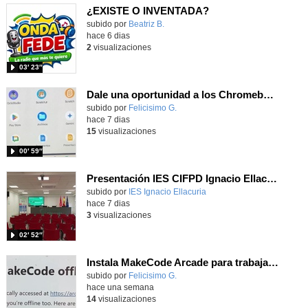
¿EXISTE O INVENTADA?
Contenido educativo.
subido por
Beatriz B.
-
hace 6 dias
2
visualizaciones
03′ 23″
Dale una oportunidad a los Chromebooks y utiliza un proyector para realizar talleres si no tienes pantallas táctiles
Contenido educativo.
subido por
Felicisimo G.
-
hace 7 dias
15
visualizaciones
00′ 59″
Presentación IES CIFPD Ignacio Ellacuría
Contenido educativo.
subido por
IES Ignacio Ellacuria
-
hace 7 dias
3
visualizaciones
02′ 52″
Instala MakeCode Arcade para trabajar offline en tu tablet, ordenador, Chromebook
Contenido educativo.
subido por
Felicisimo G.
-
hace una semana
14
visualizaciones