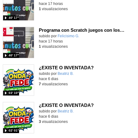
hace 17 horas
1
visualizaciones
40′ 17″
Programa con Scratch juegos con los partidos del mundial 2026 ganados por España
Contenido educativo.
subido por
Felicisimo G.
-
hace 17 horas
1
visualizaciones
40′ 17″
¿EXISTE O INVENTADA?
Contenido educativo.
subido por
Beatriz B.
-
hace 6 dias
7
visualizaciones
03′ 10″
¿EXISTE O INVENTADA?
Contenido educativo.
subido por
Beatriz B.
-
hace 6 dias
3
visualizaciones
02′ 01″