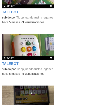
02′ 34″
TALEBOT
Contenido educativo.
subido por
Tic cp juandeaustria leganes
-
hace 5 meses
-
3
visualizaciones
02′ 34″
TALEBOT
Contenido educativo.
subido por
Tic cp juandeaustria leganes
-
hace 5 meses
-
4
visualizaciones