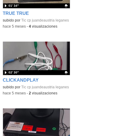
01′ 34″
TRUE TRUE
Contenido educativo.
subido por
Tic cp juandeaustria leganes
-
hace 5 meses
-
4
visualizaciones
02′ 30″
CLICKANDPLAY
Contenido educativo.
subido por
Tic cp juandeaustria leganes
-
hace 5 meses
-
2
visualizaciones