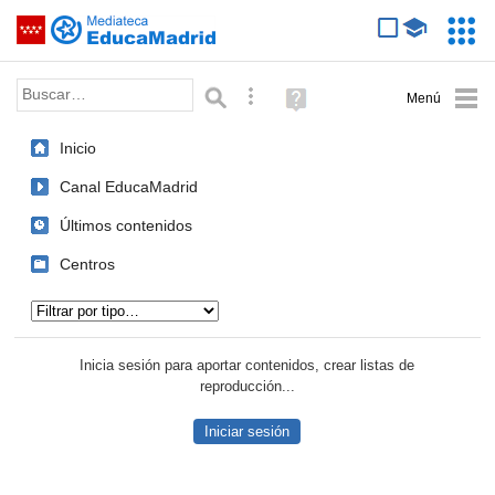
Mediateca de EducaMadrid
Saltar navegación
Servic
Educa
Palabra o frase:
Búsqueda avanzada
Ayuda
(en
ventana
Inicio
nueva)
Canal EducaMadrid
Últimos contenidos
Centros
Tipo de contenido:
Inicia sesión para aportar contenidos, crear listas de
reproducción...
Iniciar sesión