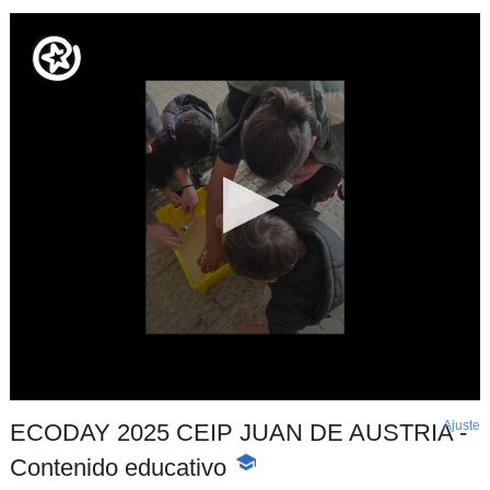
Ajuste
d
ECODAY 2025 CEIP JUAN DE AUSTRIA -
p
Contenido educativo
-
Contenido