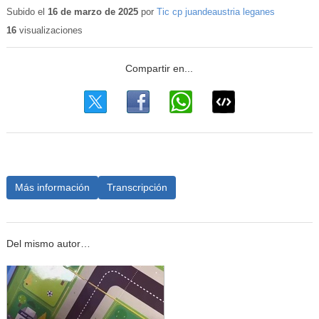
educativo
Subido el
16 de marzo de 2025
por
Tic cp juandeaustria leganes
16
visualizaciones
Más información
Transcripción
Del mismo autor…