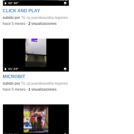
02′ 30″
CLICK AND PLAY
Contenido educativo.
subido por
Tic cp juandeaustria leganes
-
hace 5 meses
-
2
visualizaciones
01′ 23″
MICROBIT
Contenido educativo.
subido por
Tic cp juandeaustria leganes
-
hace 5 meses
-
1
visualizaciones