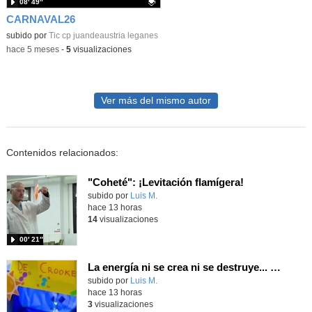
08′ 49″
CARNAVAL26
Contenido educativo.
subido por
Tic cp juandeaustria leganes
-
hace 5 meses
-
5
visualizaciones
Ver más del mismo autor
Contenidos relacionados:
"Coheté": ¡Levitación flamígera!
Contenido educativo.
subido por
Luis M.
-
hace 13 horas
14
visualizaciones
00′ 21″
La energía ni se crea ni se destruye... ¡se experimenta! El Tierno en la Feria Madrid es Ciencia 2026
Contenido educativo.
subido por
Luis M.
-
hace 13 horas
3
visualizaciones