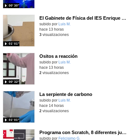
00′ 30″
El Gabinete de Física del IES Enrique Tierno Galván de Parla (Curso 25-26)
Contenido educativo.
subido por
Luis M.
-
hace 13 horas
3
visualizaciones
01′ 01″
Ositos a reacción
Contenido educativo.
subido por
Luis M.
-
hace 13 horas
2
visualizaciones
00′ 32″
La serpiente de carbono
Contenido educativo.
subido por
Luis M.
-
hace 14 horas
2
visualizaciones
01′ 01″
Programa con Scratch, 8 diferentes juegos para vivir la emoción de los partidos de España en el mundial 2026
Contenido educativo.
subido por
Felicisimo G.
-