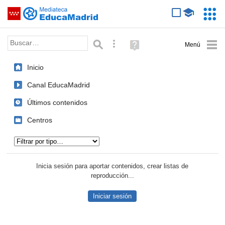
Mediateca de EducaMadrid
Saltar navegación
Servic
Educa
Palabra o frase:
Búsqueda avanzada
Ayuda
(en
ventana
Inicio
nueva)
Canal EducaMadrid
Últimos contenidos
Centros
Tipo de contenido:
Inicia sesión para aportar contenidos, crear listas de
reproducción...
Iniciar sesión