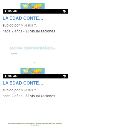
05′ 46″
LA EDAD CONTEMPORÁNEA
Contenido educativo.
subido por
M.jesus Y.
-
hace 2 años
-
33
visualizaciones
05′ 46″
LA EDAD CONTEMPORÁNEA
Contenido educativo.
subido por
M.jesus Y.
-
hace 2 años
-
22
visualizaciones