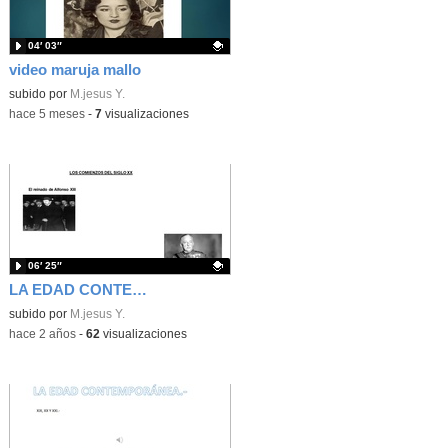
04′ 03″
video maruja mallo
Contenido educativo.
subido por
M.jesus Y.
-
hace 5 meses
-
7
visualizaciones
06′ 25″
LA EDAD CONTEMPORÁNEA
Contenido educativo.
subido por
M.jesus Y.
-
hace 2 años
-
62
visualizaciones