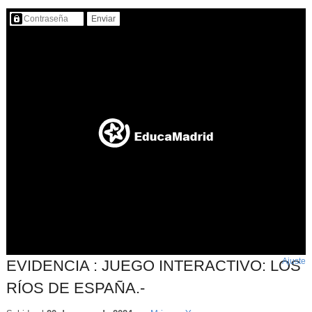
Contenido protegido…
Ajuste
d
EVIDENCIA : JUEGO INTERACTIVO: LOS
p
RÍOS DE ESPAÑA.-