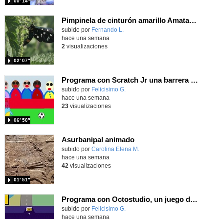
00′ 14″
Pimpinela de cinturón amarillo Amata phegea (Linnaeus, 1758)
Contenido educativo.
subido por
Fernando L.
-
hace una semana
2
visualizaciones
02′ 07″
Programa con Scratch Jr una barrera que se desplaza para dar sensación de movimiento
Contenido educativo.
subido por
Felicisimo G.
-
hace una semana
23
visualizaciones
06′ 50″
Asurbanipal animado
Contenido educativo.
subido por
Carolina Elena M.
-
hace una semana
42
visualizaciones
01′ 51″
Programa con Octostudio, un juego de Educación Víal cruzando un paso de cebra.
Contenido educativo.
subido por
Felicisimo G.
-
hace una semana