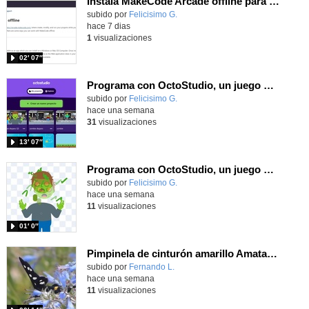
Instala MakeCode Arcade offline para programar grandes juegos sin necesidad de Internet
Contenido educativo.
subido por
Felicisimo G.
-
hace 7 dias
1
visualizaciones
02′ 07″
Programa con OctoStudio, un juego de disparos contra Zombies con un cargador basado en el House of the dead
Contenido educativo.
subido por
Felicisimo G.
-
hace una semana
31
visualizaciones
13′ 07″
Programa con OctoStudio, un juego homenajeando al House of the dead con Zombies
Contenido educativo.
subido por
Felicisimo G.
-
hace una semana
11
visualizaciones
01′ 0″
Pimpinela de cinturón amarillo Amata phegea (Linnaeus, 1758)
Contenido educativo.
subido por
Fernando L.
-
hace una semana
11
visualizaciones