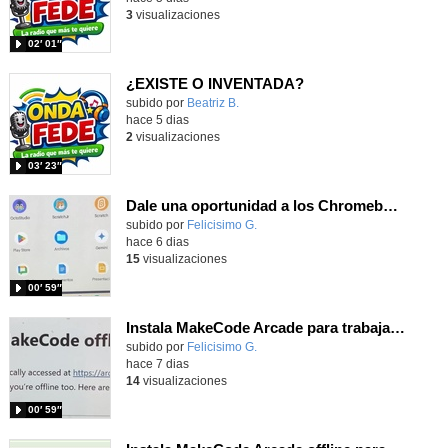
3
visualizaciones
02′ 01″
¿EXISTE O INVENTADA?
Contenido educativo.
subido por
Beatriz B.
-
hace 5 dias
2
visualizaciones
03′ 23″
Dale una oportunidad a los Chromebooks y utiliza un proyector para realizar talleres si no tienes pantallas táctiles
Contenido educativo.
subido por
Felicisimo G.
-
hace 6 dias
15
visualizaciones
00′ 59″
Instala MakeCode Arcade para trabajar offline en tu tablet, ordenador, Chromebook
Contenido educativo.
subido por
Felicisimo G.
-
hace 7 dias
14
visualizaciones
00′ 59″