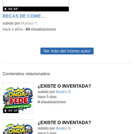
04′ 44″
BECAS DE COMEDOR 2023 /2024
subido por
M.jesus Y.
-
hace 2 años
-
84
visualizaciones
Ver más del mismo autor
Contenidos relacionados:
¿EXISTE O INVENTADA?
Contenido educativo.
subido por
Beatriz B.
-
hace 5 dias
4
visualizaciones
03′ 10″
¿EXISTE O INVENTADA?
Contenido educativo.
subido por
Beatriz B.
-
hace 5 dias