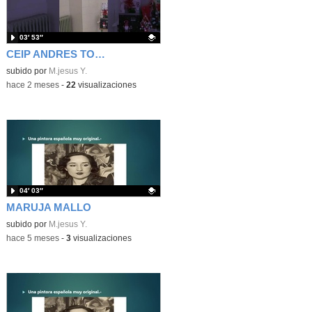
03′ 53″
CEIP ANDRES TORREJON MOSTOLES
Contenido educativo.
subido por
M.jesus Y.
-
hace 2 meses
-
22
visualizaciones
04′ 03″
MARUJA MALLO
Contenido educativo.
subido por
M.jesus Y.
-
hace 5 meses
-
3
visualizaciones