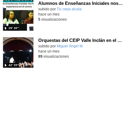
Alumnos de Enseñanzas Iniciales nos cuentan su experiencia en el centro
subido por
Tic cepa alcala
-
hace un mes
5
visualizaciones
29′ 30″
Orquestas del CEIP Valle Inclán en el IES Ramiro de Maeztu
Contenido educativo.
subido por
Miguel Ángel M.
-
hace un mes
89
visualizaciones
42′ 35″