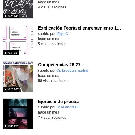
hace un mes
4
visualizaciones
02′ 14″
Explicación Teoría el entrenamiento 1º Bachillerato (IA)
Contenido educativo.
subido por
Iñigo C.
-
hace un mes
5
visualizaciones
08′ 05″
Competencias 26-27
- Contenido educativo
Contenido educativo.
subido por
Cp breogan madrid
-
hace un mes
58
visualizaciones
02′ 36″
Ejercicio de prueba
Contenido educativo.
subido por
Jose Andres G.
-
hace un mes
7
visualizaciones
00′ 49″