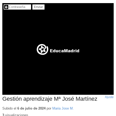
Contenido protegido…
Ajuste
d
Gestión aprendizaje Mª José Martínez
p
Subido el
6 de julio de 2024
por
Maria Jose M.
3
visualizaciones