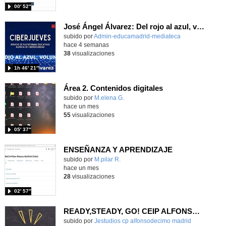
00′ 52″
José Ángel Álvarez: Del rojo al azul, volumen III
subido por
Admin-educamadrid-mediateca
-
hace 4 semanas
38
visualizaciones
1h 46′ 21″
Área 2. Contenidos digitales
Contenido educativo.
subido por
M.elena G.
-
hace un mes
55
visualizaciones
05′ 37″
ENSEÑANZA Y APRENDIZAJE
Contenido educativo.
subido por
M.pilar R.
-
hace un mes
28
visualizaciones
02′ 57″
READY,STEADY, GO! CEIP ALFONSO X EL SABIO
Contenido educativo.
subido por
Jestudios cp alfonsodecimo madrid
-