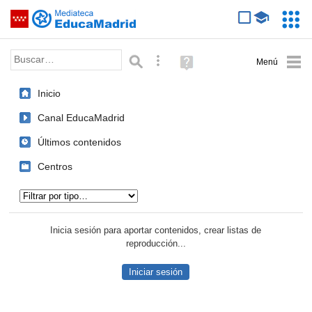
Mediateca de EducaMadrid
Saltar navegación
Servic
Educa
Palabra o frase:
Búsqueda avanzada
Ayuda
(en
ventana
Inicio
nueva)
Canal EducaMadrid
Últimos contenidos
Centros
Tipo de contenido:
Inicia sesión para aportar contenidos, crear listas de
reproducción...
Iniciar sesión