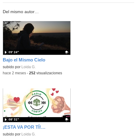
Del mismo autor…
09′ 24″
Bajo el Mismo Cielo
Contenido educativo.
subido por
Loida G.
-
hace 2 meses
-
252
visualizaciones
08′ 31″
¡ESTA VA POR TÍ! EPISODIO 3 ALEX, LOIDA Y GEMA
Contenido educativo.
subido por
Loida G.