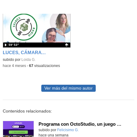
59′ 53″
LUCES, CÁMARA Y ACCIÓN: MIREYA MARTÍNEZ Y CLAUDIA GRACIA
Contenido educativo.
subido por
Loida G.
-
hace 4 meses
-
67
visualizaciones
Ver más del mismo autor
Contenidos relacionados:
Programa con OctoStudio, un juego de disparos contra Zombies con un cargador basado en el House of the dead
Contenido educativo.
subido por
Felicisimo G.
-
hace una semana