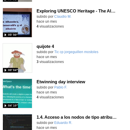
Exploring UNESCO Heritage - The Alhambra
Contenido educativo.
subido por
Claudio M.
-
hace un mes
4
visualizaciones
05′ 50″
quijote 4
subido por
Tic cp jorgeguillen mostoles
-
hace un mes
3
visualizaciones
00′ 04″
Etwinning day interview
Contenido educativo.
subido por
Pablo F.
-
hace un mes
4
visualizaciones
04′ 10″
1.4. Acceso a los nodos de tipo atributo. Parte 4.
Contenido educativo.
subido por
Eduardo R.
-
hace un mes