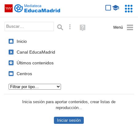
Mediateca de EducaMadrid
Saltar navegación
Servic
Educa
Palabra o frase:
Búsqueda avanzada
Ayuda
(en
ventana
Inicio
nueva)
Canal EducaMadrid
Últimos contenidos
Centros
Tipo de contenido:
Inicia sesión para aportar contenidos, crear listas de
reproducción...
Iniciar sesión