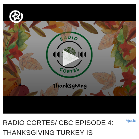
Ajuste
d
RADIO CORTES/ CBC EPISODE 4:
p
THANKSGIVING TURKEY IS