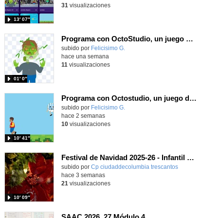
31
visualizaciones
13′ 07″
Programa con OctoStudio, un juego homenajeando al House of the dead con Zombies
Contenido educativo.
subido por
Felicisimo G.
-
hace una semana
11
visualizaciones
01′ 0″
Programa con Octostudio, un juego de 4 personajes ganando la copa del mundo saltando y esquivando rivales.
Contenido educativo.
subido por
Felicisimo G.
-
hace 2 semanas
10
visualizaciones
10′ 41″
Festival de Navidad 2025-26 - Infantil 4 años
subido por
Cp ciudaddecolumbia trescantos
-
hace 3 semanas
21
visualizaciones
10′ 09″
SAAC 2026_27 Módulo 4