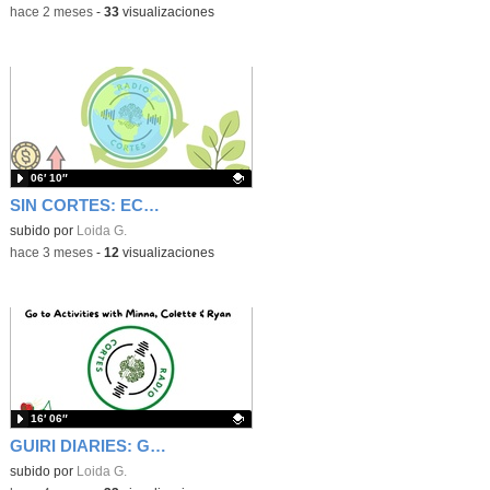
-
hace 2 meses
-
33
visualizaciones
06′ 10″
SIN CORTES: ECONOMÍA CIRCULAR
Contenido educativo.
subido por
Loida G.
-
hace 3 meses
-
12
visualizaciones
16′ 06″
GUIRI DIARIES: Go to Activities with Minna, Colette & Ryan
Contenido educativo.
subido por
Loida G.