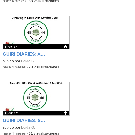
-
hace 4 meses
-
33
visualizaciones
05′ 57″
GUIRI DIARIES: Arriving in Spain with Kendall and Will
Contenido educativo.
subido por
Loida G.
-
hace 4 meses
-
23
visualizaciones
28′ 27″
GUIRI DIARIES: Spanish Reflections with Ryan & Colette
Contenido educativo.
subido por
Loida G.
-
hace 4 meses
-
31
visualizaciones