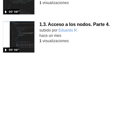
1
visualizaciones
00′ 08″
1.3. Acceso a los nodos. Parte 4.
Contenido educativo.
subido por
Eduardo R.
-
hace un mes
1
visualizaciones
00′ 06″