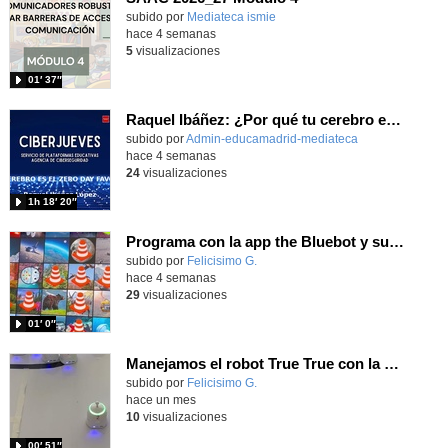
subido por
Mediateca ismie
-
hace 4 semanas
5
visualizaciones
01′ 37″
Raquel Ibáñez: ¿Por qué tu cerebro es el Zero-Day favorito de la IA
subido por
Admin-educamadrid-mediateca
-
hace 4 semanas
24
visualizaciones
1h 18′ 20″
Programa con la app the Bluebot y supera los retos usando las tarjetas
Contenido educativo.
subido por
Felicisimo G.
-
hace 4 semanas
29
visualizaciones
01′ 0″
Manejamos el robot True True con la app y hacemos carreras
Contenido educativo.
subido por
Felicisimo G.
-
hace un mes
10
visualizaciones
00′ 51″