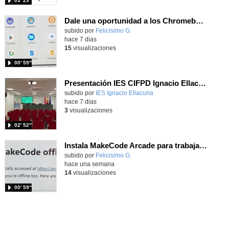
03′ 23″
Dale una oportunidad a los Chromebooks y utiliza un proyector para realizar talleres si no tienes pantallas táctiles
Contenido educativo.
subido por
Felicisimo G.
-
hace 7 dias
15
visualizaciones
00′ 59″
Presentación IES CIFPD Ignacio Ellacuría
Contenido educativo.
subido por
IES Ignacio Ellacuria
-
hace 7 dias
3
visualizaciones
02′ 52″
Instala MakeCode Arcade para trabajar offline en tu tablet, ordenador, Chromebook
Contenido educativo.
subido por
Felicisimo G.
-
hace una semana
14
visualizaciones
00′ 59″