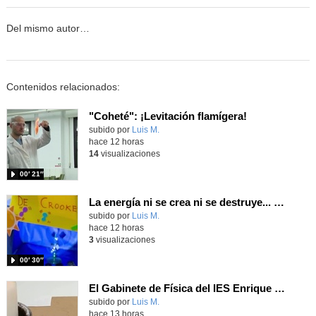
Del mismo autor…
Contenidos relacionados:
"Coheté": ¡Levitación flamígera!
Contenido educativo.
subido por
Luis M.
-
hace 12 horas
14
visualizaciones
00′ 21″
La energía ni se crea ni se destruye... ¡se experimenta! El Tierno en la Feria Madrid es Ciencia 2026
Contenido educativo.
subido por
Luis M.
-
hace 12 horas
3
visualizaciones
00′ 30″
El Gabinete de Física del IES Enrique Tierno Galván de Parla (Curso 25-26)
Contenido educativo.
subido por
Luis M.
-
hace 13 horas