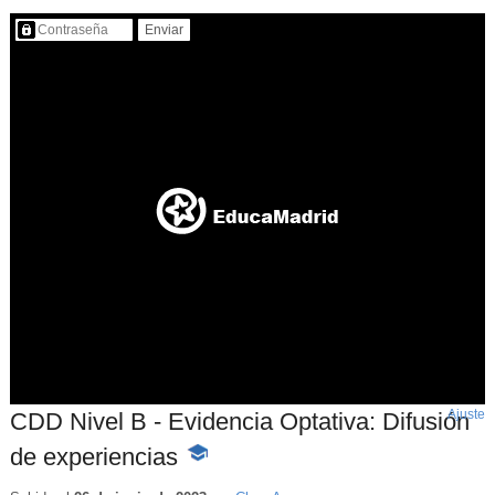
Contenido protegido…
Ajuste
d
CDD Nivel B - Evidencia Optativa: Difusión
p
de experiencias
-
Contenido