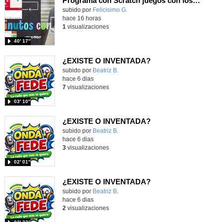
Programa con Scratch juegos con los partidos del mundial 2026 ganados por España
Contenido educativo.
subido por
Felicisimo G.
-
hace 16 horas
1
visualizaciones
40′ 17″
¿EXISTE O INVENTADA?
Contenido educativo.
subido por
Beatriz B.
-
hace 6 dias
7
visualizaciones
03′ 10″
¿EXISTE O INVENTADA?
Contenido educativo.
subido por
Beatriz B.
-
hace 6 dias
3
visualizaciones
02′ 01″
¿EXISTE O INVENTADA?
Contenido educativo.
subido por
Beatriz B.
-
hace 6 dias
2
visualizaciones