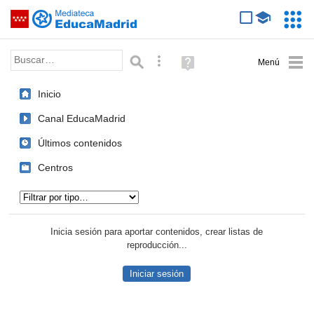
Mediateca de EducaMadrid
Saltar navegación
Servic
Educa
Palabra o frase:
Búsqueda avanzada
Ayuda
(en
ventana
Inicio
nueva)
Canal EducaMadrid
Últimos contenidos
Centros
Tipo de contenido:
Inicia sesión para aportar contenidos, crear listas de
reproducción...
Iniciar sesión