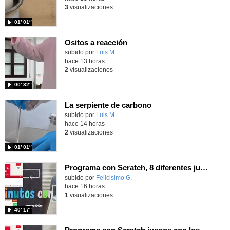
3
visualizaciones
01′ 01″
Ositos a reacción
Contenido educativo.
subido por
Luis M.
-
hace 13 horas
2
visualizaciones
00′ 32″
La serpiente de carbono
Contenido educativo.
subido por
Luis M.
-
hace 14 horas
2
visualizaciones
01′ 01″
Programa con Scratch, 8 diferentes juegos para vivir la emoción de los partidos de España en el mundial 2026
Contenido educativo.
subido por
Felicisimo G.
-
hace 16 horas
1
visualizaciones
40′ 17″