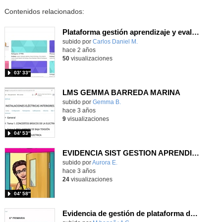
Contenidos relacionados:
Plataforma gestión aprendizaje y evaluación. MOODLE
Contenido educativo.
subido por
Carlos Daniel M.
-
hace 2 años
50
visualizaciones
03′ 33″
LMS GEMMA BARREDA MARINA
subido por
Gemma B.
-
hace 3 años
9
visualizaciones
04′ 53″
EVIDENCIA SIST GESTION APRENDIZAJE
Contenido educativo.
subido por
Aurora E.
-
hace 3 años
24
visualizaciones
04′ 58″
Evidencia de gestión de plataforma de aprendizaje y evaluación.