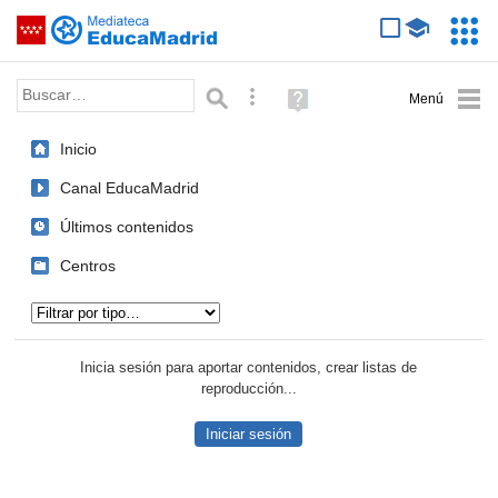
Mediateca de EducaMadrid
Saltar navegación
Servic
Educa
Palabra o frase:
Búsqueda avanzada
Ayuda
(en
ventana
Inicio
nueva)
Canal EducaMadrid
Últimos contenidos
Centros
Tipo de contenido:
Inicia sesión para aportar contenidos, crear listas de
reproducción...
Iniciar sesión