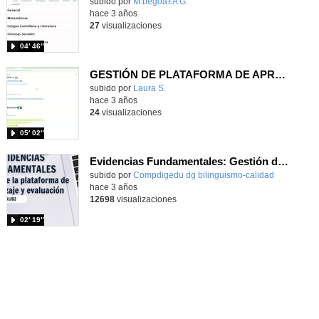
subido por
M.begoã±A G.
-
hace 3 años
27
visualizaciones
04′ 46″
GESTIÓN DE PLATAFORMA DE APRENDIZAJE Y EVALUACIÓN
subido por
Laura S.
-
hace 3 años
24
visualizaciones
05′ 02″
Evidencias Fundamentales: Gestión de la plataforma de aprendizaje y evaluación: google classroom
subido por
Compdigedu dg bilinguismo-calidad
-
hace 3 años
12698
visualizaciones
02′ 19″