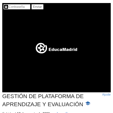
Contenido protegido…
Ajuste
d
GESTIÓN DE PLATAFORMA DE
p
APRENDIZAJE Y EVALUACIÓN
-
Contenido