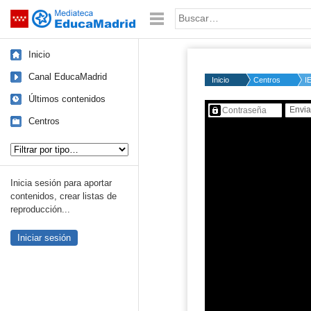
Mediateca de EducaMadrid
Saltar navegación
Palabra o frase:
Inicio
Canal EducaMadrid
Inicio
Centros
I
Últimos contenidos
Contenido protegido…
Centros
Tipo de contenido:
Inicia sesión para aportar
contenidos, crear listas de
reproducción...
Iniciar sesión