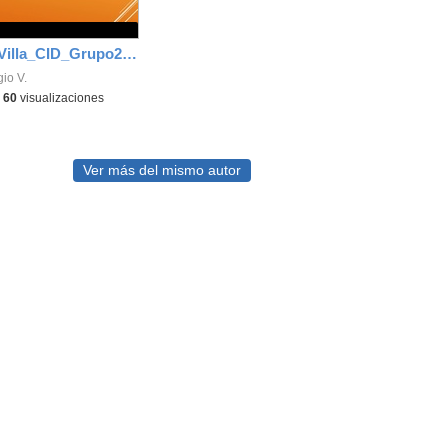
SergioVegaVilla_CID_Grupo20_Defensa final del Portafolio
io V.
-
60
visualizaciones
Ver más del mismo autor