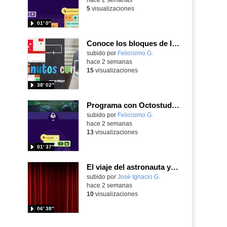
5
visualizaciones
01′ 0″
Conoce los bloques de la app Octostudio, gratuito, offline y para tu tablet y móvil - Contenido educativo
Contenido educativo.
subido por
Felicisimo G.
-
hace 2 semanas
15
visualizaciones
38′ 02″
Programa con Octostudio de un modo sencillo, offline y gratuito
Contenido educativo.
subido por
Felicisimo G.
-
hace 2 semanas
13
visualizaciones
01′ 37″
El viaje del astronauta y la luna
Contenido educativo.
subido por
José Ignacio G.
-
hace 2 semanas
10
visualizaciones
06′ 38″