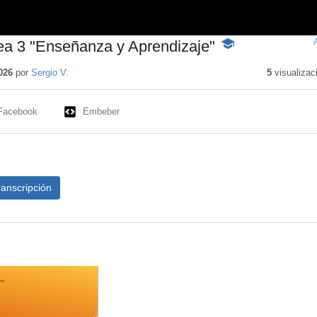
ea 3 "Enseñanza y Aprendizaje"
-
Contenido
educativo
026
por
Sergio V.
5
visualizac
Facebook
Embeber
ranscripción