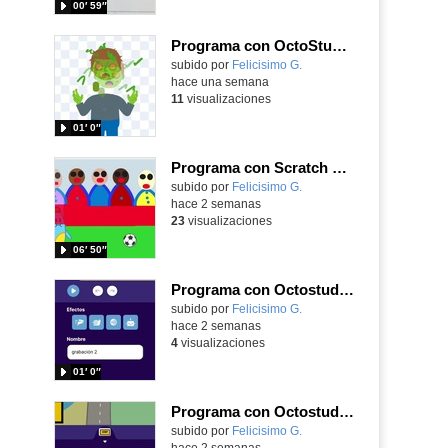
00′ 59″
Programa con OctoStudio, un juego homenajeando al House of the dead con Zombies
Contenido educativo.
subido por
Felicisimo G.
-
hace una semana
11
visualizaciones
01′ 0″
Programa con Scratch Jr una barrera que se desplaza para dar sensación de movimiento
Contenido educativo.
subido por
Felicisimo G.
-
hace 2 semanas
23
visualizaciones
06′ 50″
Programa con Octostudio, una animación utilizando la cámara para una foto y audio y texto para comunicar.
Contenido educativo.
subido por
Felicisimo G.
-
hace 2 semanas
4
visualizaciones
01′ 0″
Programa con Octostudio, un juego de Educación Víal cruzando un paso de cebra.
Contenido educativo.
subido por
Felicisimo G.
-
hace 2 semanas