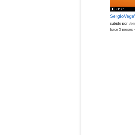
01′ 0″
subido por
Serg
-
hace 3 meses