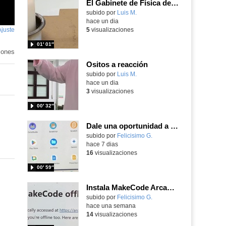
El Gabinete de Física del IES Enrique Tierno Galván de Parla (Curso 25-26)
Contenido educativo.
subido por
Luis M.
-
hace un dia
Ajuste
de
5
visualizaciones
pantalla
01′ 01″
iones
Ositos a reacción
Contenido educativo.
subido por
Luis M.
-
hace un dia
3
visualizaciones
00′ 32″
Dale una oportunidad a los Chromebooks y utiliza un proyector para realizar talleres si no tienes pantallas táctiles
Contenido educativo.
subido por
Felicisimo G.
-
hace 7 dias
16
visualizaciones
00′ 59″
Instala MakeCode Arcade para trabajar offline en tu tablet, ordenador, Chromebook
Contenido educativo.
subido por
Felicisimo G.
-
hace una semana
14
visualizaciones