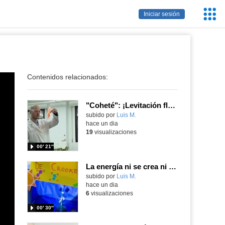
Servic
Iniciar sesión
Educa
Contenidos relacionados:
"Coheté": ¡Levitación flamígera!
Contenido educativo.
subido por
Luis M.
-
hace un dia
19
visualizaciones
00′ 21″
La energía ni se crea ni se destruye... ¡se experimenta! El Tierno en la Feria Madrid es Ciencia 2026
Contenido educativo.
subido por
Luis M.
-
hace un dia
6
visualizaciones
00′ 30″