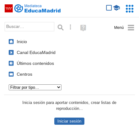
Mediateca de EducaMadrid
Saltar navegación
Servic
Educa
Palabra o frase:
Búsqueda avanzada
Ayuda
(en
ventana
Inicio
nueva)
Canal EducaMadrid
Últimos contenidos
Centros
Tipo de contenido:
Inicia sesión para aportar contenidos, crear listas de
reproducción...
Iniciar sesión