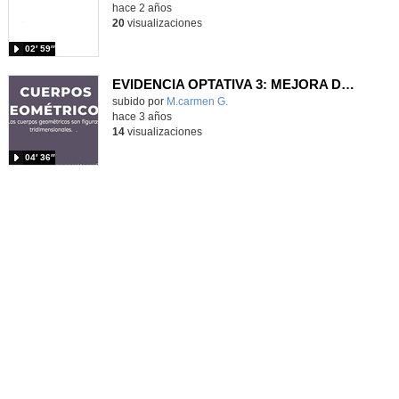
hace 2 años
20
visualizaciones
02′ 59″
EVIDENCIA OPTATIVA 3: MEJORA DE LA ACCESIBILIDAD Y EMPODERAMIENTO
Contenido educativo.
subido por
M.carmen G.
-
hace 3 años
14
visualizaciones
04′ 36″