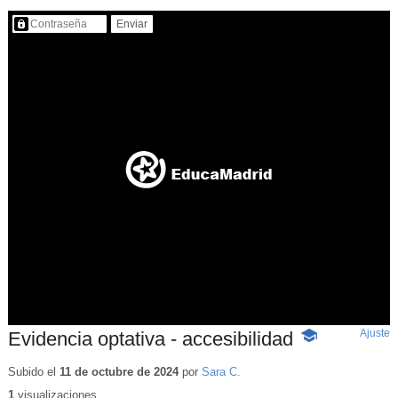
Contenido protegido…
Ajuste
d
Evidencia optativa - accesibilidad
-
p
Contenido
educativo
Subido el
11 de octubre de 2024
por
Sara C.
1
visualizaciones