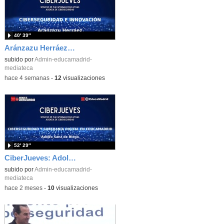
40′ 39″
Aránzazu Herráez: Ciberseguridad e innovación: Protegiendo y transformando la vida digital
subido por
Admin-educamadrid-
mediateca
-
hace 4 semanas
-
12
visualizaciones
52′ 29″
CiberJueves: Adolfo Sanz de Diego
subido por
Admin-educamadrid-
mediateca
-
hace 2 meses
-
10
visualizaciones