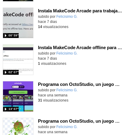
Instala MakeCode Arcade para trabajar offline en tu tablet, ordenador, Chromebook
Contenido educativo.
subido por
Felicisimo G.
-
hace 7 dias
14
visualizaciones
00′ 59″
Instala MakeCode Arcade offline para programar grandes juegos sin necesidad de Internet
Contenido educativo.
subido por
Felicisimo G.
-
hace 7 dias
1
visualizaciones
02′ 07″
Programa con OctoStudio, un juego de disparos contra Zombies con un cargador basado en el House of the dead
Contenido educativo.
subido por
Felicisimo G.
-
hace una semana
31
visualizaciones
13′ 07″
Programa con OctoStudio, un juego homenajeando al House of the dead con Zombies
Contenido educativo.
subido por
Felicisimo G.
-
hace una semana