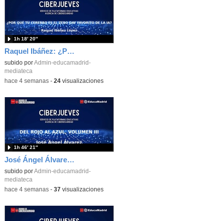
1h 18′ 20″
Raquel Ibáñez: ¿Por qué tu cerebro es el Zero-Day favorito de la IA
subido por
Admin-educamadrid-
mediateca
-
hace 4 semanas
-
24
visualizaciones
1h 46′ 21″
José Ángel Álvarez: Del rojo al azul, volumen III
subido por
Admin-educamadrid-
mediateca
-
hace 4 semanas
-
37
visualizaciones