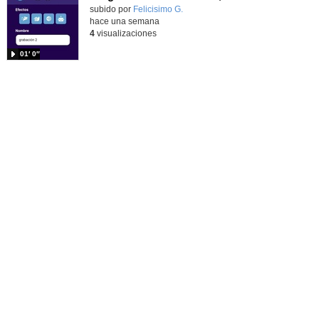
Contenido educativo.
subido por
Felicisimo G.
-
hace una semana
4
visualizaciones
01′ 0″