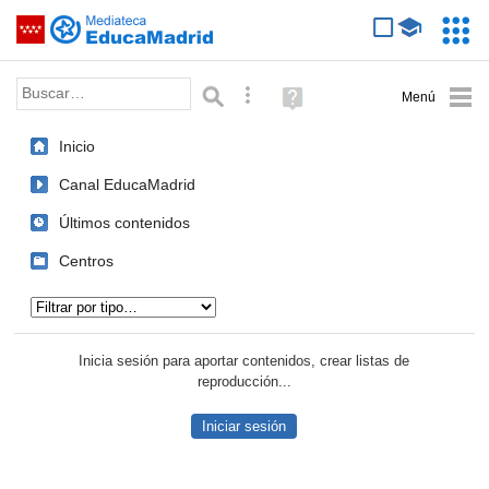
Mediateca de EducaMadrid
Saltar navegación
Servic
Educa
Palabra o frase:
Búsqueda avanzada
Ayuda
(en
ventana
Inicio
nueva)
Canal EducaMadrid
Últimos contenidos
Centros
Tipo de contenido:
Inicia sesión para aportar contenidos, crear listas de
reproducción...
Iniciar sesión