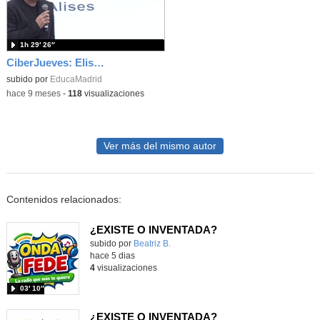
1h 29′ 26″
CiberJueves: Elisa Alises "Dos años, mil retos: una historia real de crecimiento en Ciberseguridad
subido por
EducaMadrid
-
hace 9 meses
-
118
visualizaciones
Ver más del mismo autor
Contenidos relacionados:
¿EXISTE O INVENTADA?
Contenido educativo.
subido por
Beatriz B.
-
hace 5 dias
4
visualizaciones
03′ 10″
¿EXISTE O INVENTADA?