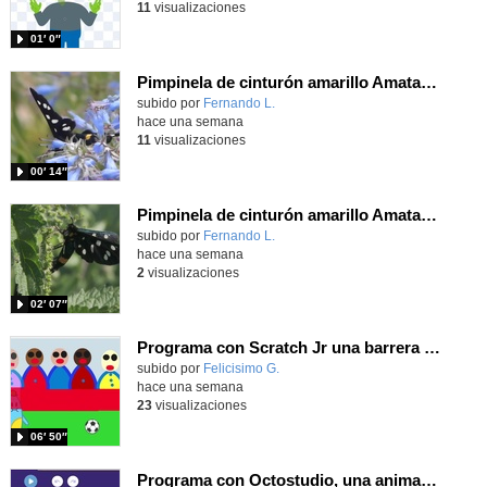
11
visualizaciones
01′ 0″
Pimpinela de cinturón amarillo Amata phegea (Linnaeus, 1758)
Contenido educativo.
subido por
Fernando L.
-
hace una semana
11
visualizaciones
00′ 14″
Pimpinela de cinturón amarillo Amata phegea (Linnaeus, 1758)
Contenido educativo.
subido por
Fernando L.
-
hace una semana
2
visualizaciones
02′ 07″
Programa con Scratch Jr una barrera que se desplaza para dar sensación de movimiento
Contenido educativo.
subido por
Felicisimo G.
-
hace una semana
23
visualizaciones
06′ 50″
Programa con Octostudio, una animación utilizando la cámara para una foto y audio y texto para comunicar.