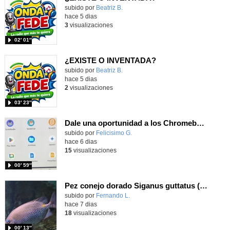
Contenido educativo.
subido por
Beatriz B.
-
hace 5 dias
3
visualizaciones
02′ 01″
¿EXISTE O INVENTADA?
Contenido educativo.
subido por
Beatriz B.
-
hace 5 dias
2
visualizaciones
03′ 23″
Dale una oportunidad a los Chromebooks y utiliza un proyector para realizar talleres si no tienes pantallas táctiles
Contenido educativo.
subido por
Felicisimo G.
-
hace 6 dias
15
visualizaciones
00′ 59″
Pez conejo dorado Siganus guttatus (Bloch, 1786)
Contenido educativo.
subido por
Fernando L.
-
hace 7 dias
18
visualizaciones
00′ 13″