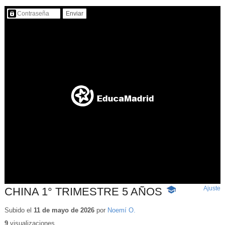
Contenido protegido…
Ajuste
d
CHINA 1° TRIMESTRE 5 AÑOS
-
p
Contenido
educativo
Subido el
11 de mayo de 2026
por
Noemí O.
9
visualizaciones