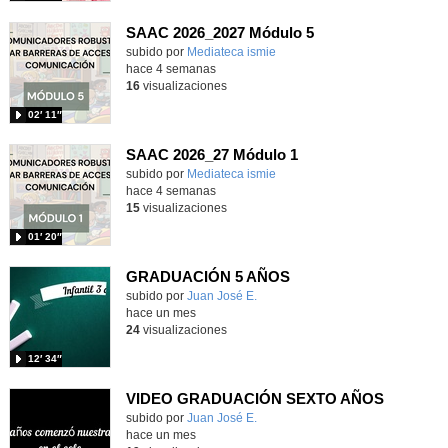
SAAC 2026_2027 Módulo 5
subido por
Mediateca ismie
-
hace 4 semanas
16
visualizaciones
02′ 11″
SAAC 2026_27 Módulo 1
subido por
Mediateca ismie
-
hace 4 semanas
15
visualizaciones
01′ 20″
GRADUACIÓN 5 AÑOS
Contenido educativo.
subido por
Juan José E.
-
hace un mes
24
visualizaciones
12′ 34″
VIDEO GRADUACIÓN SEXTO AÑOS
Contenido educativo.
subido por
Juan José E.
-
hace un mes