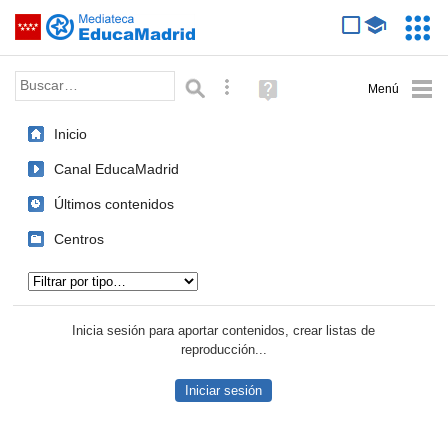
Mediateca de EducaMadrid
Saltar navegación
Servic
Educa
Palabra o frase:
Búsqueda avanzada
Ayuda
(en
ventana
Inicio
nueva)
Canal EducaMadrid
Últimos contenidos
Centros
Tipo de contenido:
Inicia sesión para aportar contenidos, crear listas de
reproducción...
Iniciar sesión