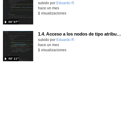
Contenido educativo.
subido por
Eduardo R.
-
hace un mes
1
visualizaciones
00′ 07″
1.4. Acceso a los nodos de tipo atributo. Parte 5.
Contenido educativo.
subido por
Eduardo R.
-
hace un mes
1
visualizaciones
00′ 11″