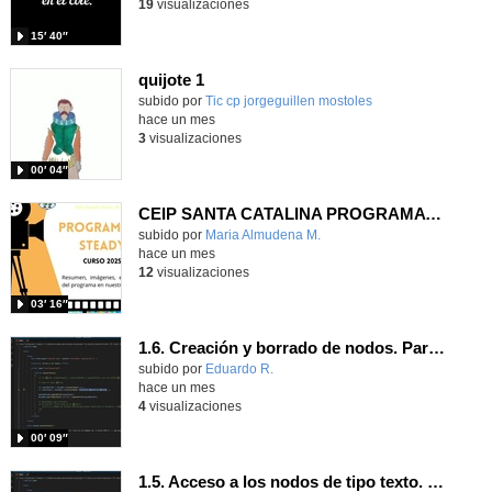
19
visualizaciones
15′ 40″
quijote 1
subido por
Tic cp jorgeguillen mostoles
-
hace un mes
3
visualizaciones
00′ 04″
CEIP SANTA CATALINA PROGRAMA READY, STEADY, GO! 2025-26
Contenido educativo.
subido por
Maria Almudena M.
-
hace un mes
12
visualizaciones
03′ 16″
1.6. Creación y borrado de nodos. Parte 1.
Contenido educativo.
subido por
Eduardo R.
-
hace un mes
4
visualizaciones
00′ 09″
1.5. Acceso a los nodos de tipo texto. Parte 1.