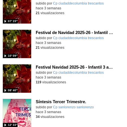
subido por
Cp ciudaddecolumbia trescantos
-
hace 3 semanas
21
visualizaciones
07′ 15″
Festival de Navidad 2025-26 - Infantil 4 años
subido por
Cp ciudaddecolumbia trescantos
-
hace 3 semanas
21
visualizaciones
10′ 09″
Festival Navidad 2025-26 - Infantil 3 años
subido por
Cp ciudaddecolumbia trescantos
-
hace 3 semanas
119
visualizaciones
08′ 40″
Síntesis Tercer Trimestre.
Contenido educativo.
subido por
Cp sanlorenzo sanlorenzo
-
hace 3 semanas
34
visualizaciones
12′ 33″