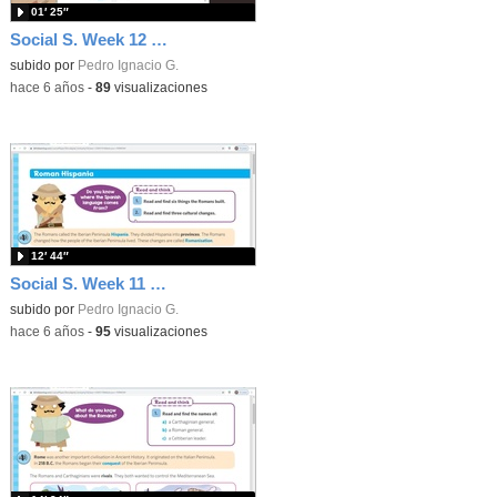
01′ 25″
Social S. Week 12 Plan. Thursday, 18th of June
subido por
Pedro Ignacio G.
-
hace 6 años
-
89
visualizaciones
12′ 44″
Social S. Week 11 Plan. Thursday, 11th of June
subido por
Pedro Ignacio G.
-
hace 6 años
-
95
visualizaciones