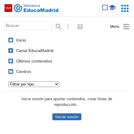
Mediateca de EducaMadrid
Saltar navegación
Servic
Educa
Palabra o frase:
Búsqueda avanzada
Ayuda
(en
ventana
Inicio
nueva)
Canal EducaMadrid
Últimos contenidos
Centros
Tipo de contenido:
Inicia sesión para aportar contenidos, crear listas de
reproducción...
Iniciar sesión