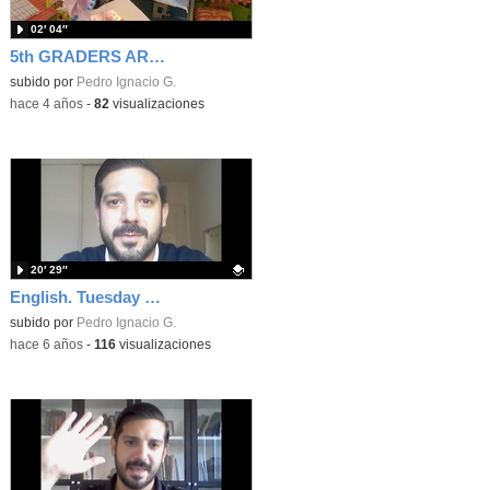
02′ 04″
5th GRADERS ART PROJECT
subido por
Pedro Ignacio G.
-
hace 4 años
-
82
visualizaciones
20′ 29″
English. Tuesday 19th of January
Contenido educativo.
subido por
Pedro Ignacio G.
-
hace 6 años
-
116
visualizaciones