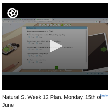
Ajuste
d
Natural S. Week 12 Plan. Monday, 15th of
p
June