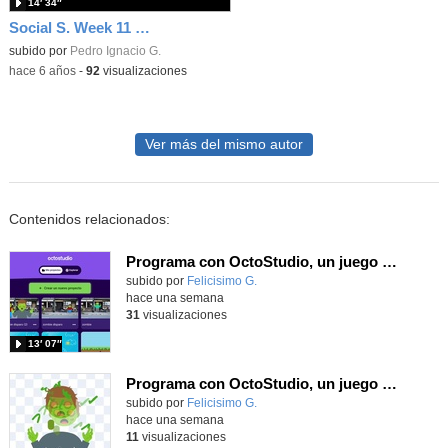
14′ 34″
Social S. Week 11 Plan. Tuesday, 9th of June
subido por
Pedro Ignacio G.
-
hace 6 años
-
92
visualizaciones
Ver más del mismo autor
Contenidos relacionados:
Programa con OctoStudio, un juego de disparos contra Zombies con un cargador basado en el House of the dead
Contenido educativo.
subido por
Felicisimo G.
-
hace una semana
31
visualizaciones
13′ 07″
Programa con OctoStudio, un juego homenajeando al House of the dead con Zombies
Contenido educativo.
subido por
Felicisimo G.
-
hace una semana
11
visualizaciones