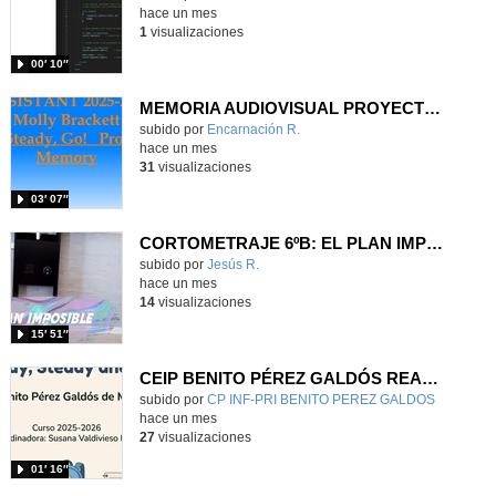
hace un mes
1
visualizaciones
00′ 10″
MEMORIA AUDIOVISUAL PROYECTO READY, STEADY, GO CEIP LA LATINA
Contenido educativo.
subido por
Encarnación R.
-
hace un mes
31
visualizaciones
03′ 07″
CORTOMETRAJE 6ºB: EL PLAN IMPOSIBLE
Contenido educativo.
subido por
Jesús R.
-
hace un mes
14
visualizaciones
15′ 51″
CEIP BENITO PÉREZ GALDÓS READY, STEADY & GO
Contenido educativo.
subido por
CP INF-PRI BENITO PEREZ GALDOS
-
hace un mes
27
visualizaciones
01′ 16″