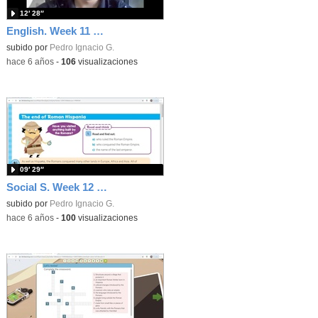
12′ 28″
English. Week 11 Plan. Monday, 8th of June
subido por
Pedro Ignacio G.
-
hace 6 años
-
106
visualizaciones
09′ 29″
Social S. Week 12 Plan. Tuesday, 16th of June
subido por
Pedro Ignacio G.
-
hace 6 años
-
100
visualizaciones