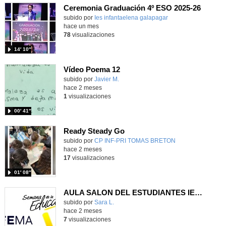
Ceremonia Graduación 4º ESO 2025-26
subido por
Ies infantaelena galapagar
-
hace un mes
78
visualizaciones
14′ 10″
Vídeo Poema 12
subido por
Javier M.
-
hace 2 meses
1
visualizaciones
00′ 41″
Ready Steady Go
Contenido educativo.
subido por
CP INF-PRI TOMAS BRETON
-
hace 2 meses
17
visualizaciones
01′ 08″
AULA SALON DEL ESTUDIANTES IES VALLECAS I BACHILLERATO ARTES
Contenido educativo.
subido por
Sara L.
-
hace 2 meses
7
visualizaciones