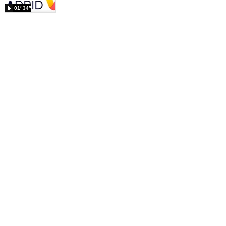
01′ 34″