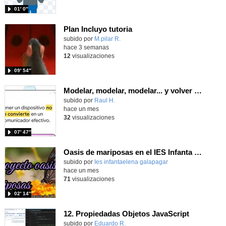
01′ 0″
Plan Incluyo tutoria
Contenido educativo.
subido por
M.pilar R.
-
hace 3 semanas
12
visualizaciones
09′ 54″
Modelar, modelar, modelar... y volver a modelar
Contenido educativo.
subido por
Raul H.
-
hace un mes
32
visualizaciones
07′ 47″
Oasis de mariposas en el IES Infanta Elena
subido por
Ies infantaelena galapagar
-
hace un mes
71
visualizaciones
02′ 14″
12. Propiedadas Objetos JavaScript
Contenido educativo.
subido por
Eduardo R.
-