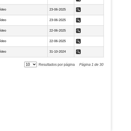
ídeo
NaN23-06-2025
23-06-2025
Ver
ídeo
NaN23-06-2025
23-06-2025
Ver
ídeo
NaN22-06-2025
22-06-2025
Ver
ídeo
NaN22-06-2025
22-06-2025
Ver
ídeo
NaN31-10-2024
31-10-2024
Ver
Resultados por página
Página
1
de
30