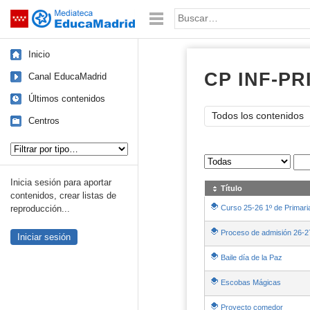
Mediateca de EducaMadrid
Saltar navegación
Palabra o frase:
Inicio
CP INF-P
Canal EducaMadrid
Últimos contenidos
Todos los contenidos
Centros
Tipo de contenido:
Sus archivos
:
Inicia sesión para aportar
Título
contenidos, crear listas de
Curso 25-26 1º de Primari
reproducción...
Proceso de admisión 26-2
Iniciar sesión
Baile día de la Paz
Escobas Mágicas
Proyecto comedor