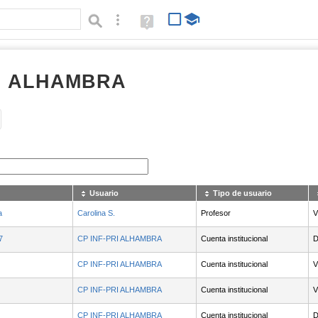
Búsqueda avanzada
Ayuda
(en
ventana
nueva)
RI ALHAMBRA
Tipo de contenido:
Usuario
Tipo de usuario
a
Carolina S.
Profesor
V
7
CP INF-PRI ALHAMBRA
Cuenta institucional
D
CP INF-PRI ALHAMBRA
Cuenta institucional
V
CP INF-PRI ALHAMBRA
Cuenta institucional
V
CP INF-PRI ALHAMBRA
Cuenta institucional
D