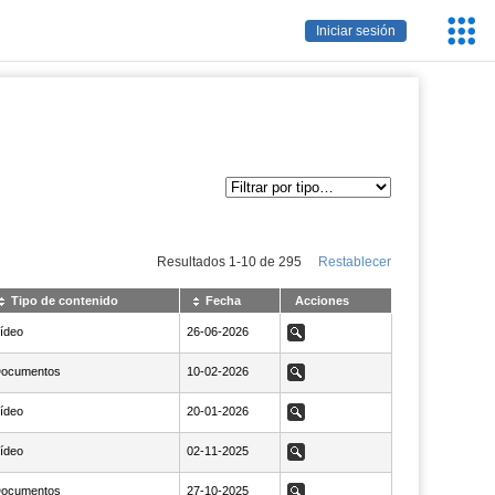
Servic
Iniciar sesión
Educa
Resultados
1
-
10
de
295
Restablecer
Tipo de contenido
Fecha
Acciones
ídeo
NaN26-06-2026
26-06-2026
Ver
ocumentos
NaN10-02-2026
10-02-2026
Ver
ídeo
NaN20-01-2026
20-01-2026
Ver
ídeo
NaN02-11-2025
02-11-2025
Ver
ocumentos
NaN27-10-2025
27-10-2025
Ver