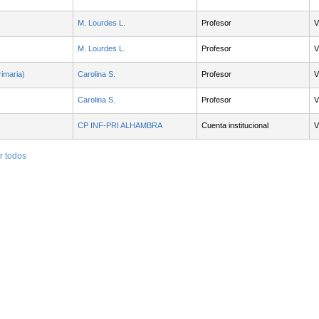
M. Lourdes L.
Profesor
V
M. Lourdes L.
Profesor
V
imaria)
Carolina S.
Profesor
V
Carolina S.
Profesor
V
CP INF-PRI ALHAMBRA
Cuenta institucional
V
r todos