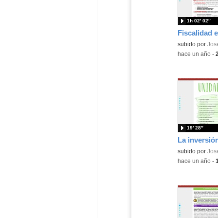
1h 02′ 02″
Fiscalidad 
subido por
Jos
-
hace un año
-
19′ 28″
subido por
Jos
-
hace un año
-