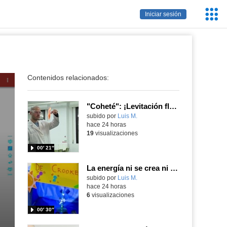
Servic
Iniciar sesión
Educa
Contenidos relacionados:
"Coheté": ¡Levitación flamígera!
Contenido educativo.
subido por
Luis M.
-
hace 24 horas
19
visualizaciones
00′ 21″
La energía ni se crea ni se destruye... ¡se experimenta! El Tierno en la Feria Madrid es Ciencia 2026
Contenido educativo.
subido por
Luis M.
-
hace 24 horas
6
visualizaciones
00′ 30″