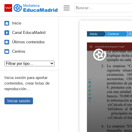
Mediateca de EducaMadrid
Saltar navegación
Palabra o frase:
Inicio
Canal EducaMadrid
Inicio
Centros
C
Últimos contenidos
Volume
50%
Centros
Tipo de contenido:
Inicia sesión para aportar
contenidos, crear listas de
reproducción...
Iniciar sesión