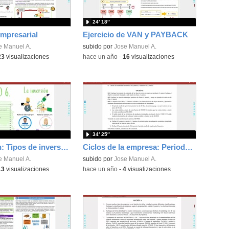
24′ 18″
empresarial
Ejercicio de VAN y PAYBACK
e Manuel A.
subido por
Jose Manuel A.
23
visualizaciones
-
hace un año
-
16
visualizaciones
34′ 25″
La inversión: Tipos de inversión. Inversión económica e inversión financiera
Ciclos de la empresa: Periodo de maduración económico y financiero 2
e Manuel A.
subido por
Jose Manuel A.
13
visualizaciones
-
hace un año
-
4
visualizaciones