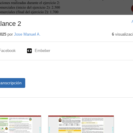
alance 2
2025
por
Jose Manuel A.
6
visualizac
Facebook
Embeber
ranscripción