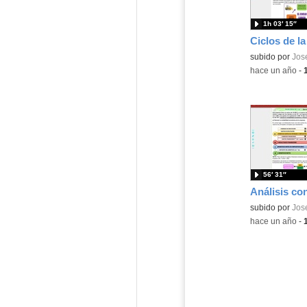
1h 03′ 15″
subido por
Jos
-
hace un año
-
56′ 31″
Análisis con
subido por
Jos
-
hace un año
-