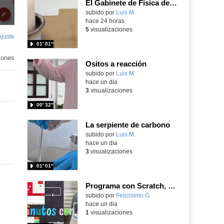
El Gabinete de Física del IES Enrique Tierno Galván de Parla (Curso 25-26)
Contenido educativo.
subido por
Luis M.
-
hace 24 horas
5
visualizaciones
Ajuste
de
01′ 01″
pantalla
iones
Ositos a reacción
Contenido educativo.
subido por
Luis M.
-
hace un dia
3
visualizaciones
00′ 32″
La serpiente de carbono
Contenido educativo.
subido por
Luis M.
-
hace un dia
3
visualizaciones
01′ 01″
Programa con Scratch, 8 diferentes juegos para vivir la emoción de los partidos de España en el mundial 2026
Contenido educativo.
subido por
Felicisimo G.
-
hace un dia
1
visualizaciones