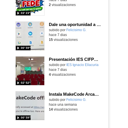
2
visualizaciones
03′ 23″
Dale una oportunidad a los Chromebooks y utiliza un proyector para realizar talleres si no tienes pantallas táctiles
Contenido educativo.
subido por
Felicisimo G.
-
hace 7 dias
15
visualizaciones
00′ 59″
Presentación IES CIFPD Ignacio Ellacuría
Contenido educativo.
subido por
IES Ignacio Ellacuria
-
hace 7 dias
4
visualizaciones
02′ 52″
Instala MakeCode Arcade para trabajar offline en tu tablet, ordenador, Chromebook
Contenido educativo.
subido por
Felicisimo G.
-
hace una semana
14
visualizaciones
00′ 59″