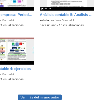
47′ 04″
Ciclos de la empresa: Periodo medio de maduración económica y financiera 1
Análisis contable 5: Análisis económico, un ejercicio de VAN y TIR
e Manuel A.
subido por
Jose Manuel A.
12
visualizaciones
-
hace un año
-
10
visualizaciones
table 4: ejercicios
e Manuel A.
13
visualizaciones
Ver más del mismo autor