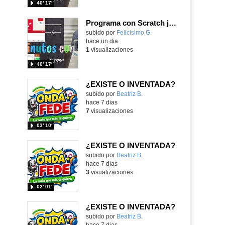
40′ 17″
Programa con Scratch juegos con los partidos del mundial 2026 ganados por España
Contenido educativo.
subido por
Felicisimo G.
-
hace un dia
1
visualizaciones
40′ 17″
¿EXISTE O INVENTADA?
Contenido educativo.
subido por
Beatriz B.
-
hace 7 dias
7
visualizaciones
03′ 10″
¿EXISTE O INVENTADA?
Contenido educativo.
subido por
Beatriz B.
-
hace 7 dias
3
visualizaciones
02′ 01″
¿EXISTE O INVENTADA?
Contenido educativo.
subido por
Beatriz B.
-
hace 7 dias