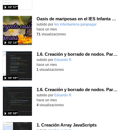
02′ 57″
Oasis de mariposas en el IES Infanta Elena
subido por
Ies infantaelena galapagar
-
hace un mes
71
visualizaciones
02′ 14″
1.6. Creación y borrado de nodos. Parte 2.
Contenido educativo.
subido por
Eduardo R.
-
hace un mes
1
visualizaciones
00′ 09″
1.6. Creación y borrado de nodos. Parte 1.
Contenido educativo.
subido por
Eduardo R.
-
hace un mes
4
visualizaciones
00′ 09″
1. Creación Array JavaScripts