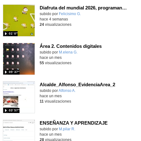
Diafruta del mundial 2026, programando con Scratch un juego de regates para el partido España contra Portugal
Contenido educativo.
subido por
Felicisimo G.
-
hace 4 semanas
24
visualizaciones
01′ 0″
Área 2. Contenidos digitales
Contenido educativo.
subido por
M.elena G.
-
hace un mes
55
visualizaciones
05′ 37″
Alcalde_Alfonso_EvidenciaArea_2
Contenido educativo.
subido por
Alfonso A.
-
hace un mes
11
visualizaciones
03′ 57″
ENSEÑANZA Y APRENDIZAJE
Contenido educativo.
subido por
M.pilar R.
-
hace un mes
28
visualizaciones