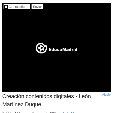
Contenido protegido…
Ajuste
d
Creación contenidos digitales - León
p
Martínez Duque