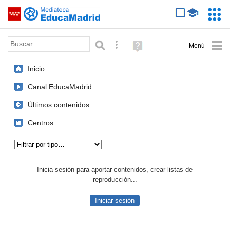
Mediateca de EducaMadrid
Saltar navegación
Servic
Educa
Palabra o frase:
Búsqueda avanzada
Ayuda
(en
ventana
Inicio
nueva)
Canal EducaMadrid
Últimos contenidos
Centros
Tipo de contenido:
Inicia sesión para aportar contenidos, crear listas de
reproducción...
Iniciar sesión