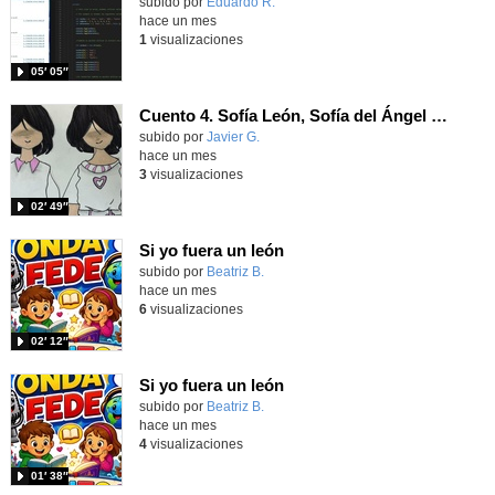
Contenido educativo.
subido por
Eduardo R.
-
hace un mes
1
visualizaciones
05′ 05″
Cuento 4. Sofía León, Sofía del Ángel y Cristina.
Contenido educativo.
subido por
Javier G.
-
hace un mes
3
visualizaciones
02′ 49″
Si yo fuera un león
Contenido educativo.
subido por
Beatriz B.
-
hace un mes
6
visualizaciones
02′ 12″
Si yo fuera un león
Contenido educativo.
subido por
Beatriz B.
-
hace un mes
4
visualizaciones
01′ 38″