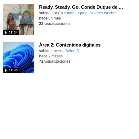
Ready, Steady, Go. Conde Duque de Olivares
Contenido educativo.
subido por
Cp condeduquedeolivares loeches
-
hace un mes
22
visualizaciones
03′ 34″
Área 2: Contenidos digitales
Contenido educativo.
subido por
Ana Belén B.
-
hace 2 meses
72
visualizaciones
03′ 45″