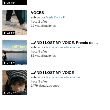
08′ 48″
VOCES
subido por
Marta De La F.
-
hace 2 años
19
visualizaciones
02′ 55″
...AND I LOST MY VOICE. Premio de Distribución VII Concurso de Cortometrajes de Lengua Extranjera ECAM. concursocortos7
Contenido educativo.
subido por
Ies cortesdecadiz elmolar
-
hace 3 años
82
visualizaciones
07′ 57″
...AND I LOST MY VOICE
Contenido educativo.
subido por
Ies cortesdecadiz elmolar
-
hace 3 años
1470
visualizaciones
08′ 37″