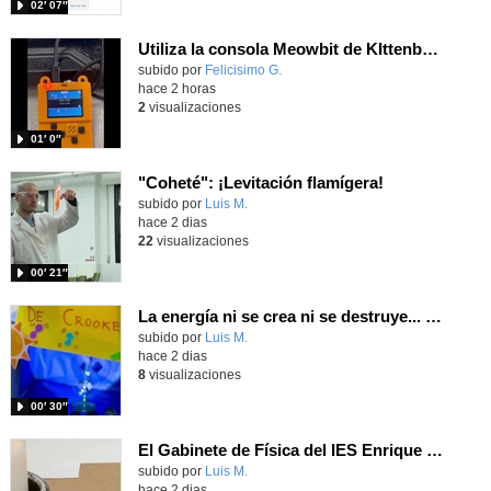
02′ 07″
Utiliza la consola Meowbit de KIttenbot para jugar con tus programas MakeCode Arcade
Contenido educativo.
subido por
Felicisimo G.
-
hace 2 horas
2
visualizaciones
01′ 0″
"Coheté": ¡Levitación flamígera!
Contenido educativo.
subido por
Luis M.
-
hace 2 dias
22
visualizaciones
00′ 21″
La energía ni se crea ni se destruye... ¡se experimenta! El Tierno en la Feria Madrid es Ciencia 2026
Contenido educativo.
subido por
Luis M.
-
hace 2 dias
8
visualizaciones
00′ 30″
El Gabinete de Física del IES Enrique Tierno Galván de Parla (Curso 25-26)
Contenido educativo.
subido por
Luis M.
-
hace 2 dias