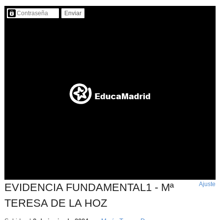
Contenido protegido…
Ajuste
d
EVIDENCIA FUNDAMENTAL1 - Mª
p
TERESA DE LA HOZ