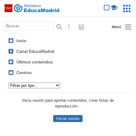
Mediateca de EducaMadrid
Saltar navegación
Servic
Educa
Palabra o frase:
Búsqueda avanzada
Ayuda
(en
ventana
Inicio
nueva)
Canal EducaMadrid
Últimos contenidos
Centros
Tipo de contenido:
Inicia sesión para aportar contenidos, crear listas de
reproducción...
Iniciar sesión