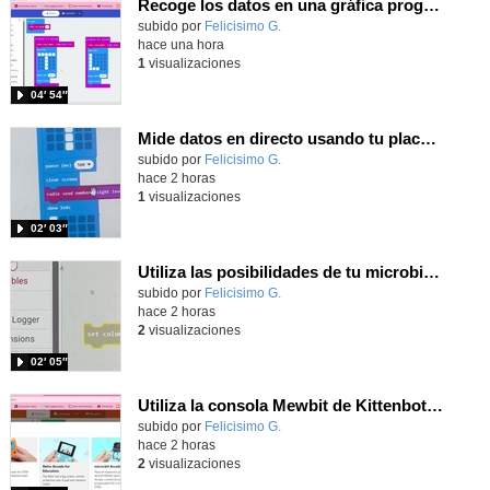
Recoge los datos en una gráfica programando tu placa microbit con MakeCode y conoce la Tª y nivel de luz en este eclipse
Contenido educativo.
subido por
Felicisimo G.
-
hace una hora
1
visualizaciones
04′ 54″
Mide datos en directo usando tu placa microbit y programando con MakeCode dos placas conectadas por radio
Contenido educativo.
subido por
Felicisimo G.
-
hace 2 horas
1
visualizaciones
02′ 03″
Utiliza las posibilidades de tu microbit programando com MakeCode para medir temperatura y nivel de luz con Datalogger
Contenido educativo.
subido por
Felicisimo G.
-
hace 2 horas
2
visualizaciones
02′ 05″
Utiliza la consola Mewbit de Kittenbot para llevar tus juegos arcade de MakeCode a tu mano
Contenido educativo.
subido por
Felicisimo G.
-
hace 2 horas
2
visualizaciones