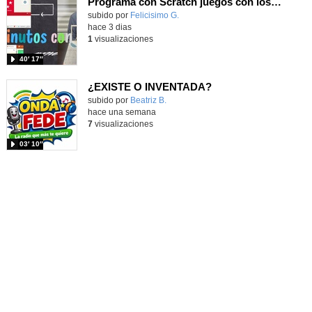
Programa con Scratch juegos con los partidos del mundial 2026 ganados por España
Contenido educativo.
subido por
Felicisimo G.
-
hace 3 dias
1
visualizaciones
40′ 17″
¿EXISTE O INVENTADA?
Contenido educativo.
subido por
Beatriz B.
-
hace una semana
7
visualizaciones
03′ 10″