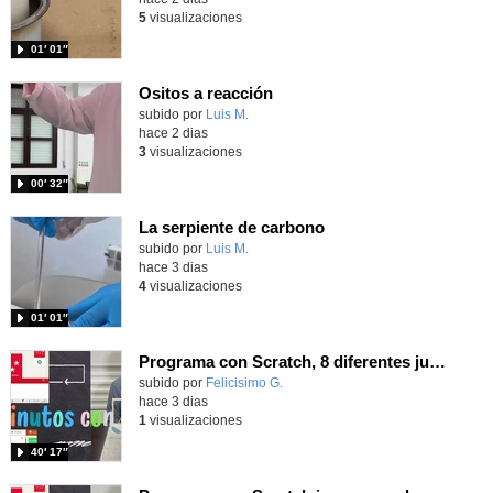
5
visualizaciones
01′ 01″
Ositos a reacción
Contenido educativo.
subido por
Luis M.
-
hace 2 dias
3
visualizaciones
00′ 32″
La serpiente de carbono
Contenido educativo.
subido por
Luis M.
-
hace 3 dias
4
visualizaciones
01′ 01″
Programa con Scratch, 8 diferentes juegos para vivir la emoción de los partidos de España en el mundial 2026
Contenido educativo.
subido por
Felicisimo G.
-
hace 3 dias
1
visualizaciones
40′ 17″