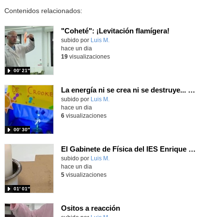
Contenidos relacionados:
"Coheté": ¡Levitación flamígera!
Contenido educativo.
subido por
Luis M.
-
hace un dia
19
visualizaciones
00′ 21″
La energía ni se crea ni se destruye... ¡se experimenta! El Tierno en la Feria Madrid es Ciencia 2026
Contenido educativo.
subido por
Luis M.
-
hace un dia
6
visualizaciones
00′ 30″
El Gabinete de Física del IES Enrique Tierno Galván de Parla (Curso 25-26)
Contenido educativo.
subido por
Luis M.
-
hace un dia
5
visualizaciones
01′ 01″
Ositos a reacción