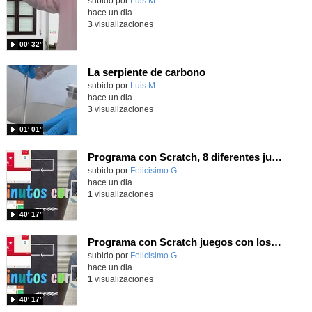
Contenido educativo.
subido por
Luis M.
-
hace un dia
3
visualizaciones
00′ 32″
La serpiente de carbono
Contenido educativo.
subido por
Luis M.
-
hace un dia
3
visualizaciones
01′ 01″
Programa con Scratch, 8 diferentes juegos para vivir la emoción de los partidos de España en el mundial 2026
Contenido educativo.
subido por
Felicisimo G.
-
hace un dia
1
visualizaciones
40′ 17″
Programa con Scratch juegos con los partidos del mundial 2026 ganados por España
Contenido educativo.
subido por
Felicisimo G.
-
hace un dia
1
visualizaciones
40′ 17″