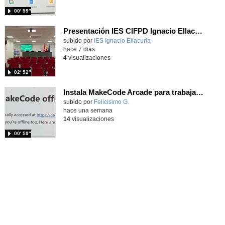
00′ 59″
Presentación IES CIFPD Ignacio Ellacuría
Contenido educativo.
subido por
IES Ignacio Ellacuria
-
hace 7 dias
4
visualizaciones
02′ 52″
Instala MakeCode Arcade para trabajar offline en tu tablet, ordenador, Chromebook
Contenido educativo.
subido por
Felicisimo G.
-
hace una semana
14
visualizaciones
00′ 59″