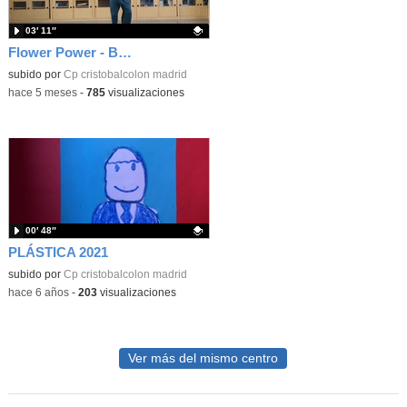
03′ 11″
Flower Power - Baile 8 de marzo
Contenido educativo.
subido por
Cp cristobalcolon madrid
-
hace 5 meses
-
785
visualizaciones
00′ 48″
PLÁSTICA 2021
Contenido educativo.
subido por
Cp cristobalcolon madrid
-
hace 6 años
-
203
visualizaciones
Ver más del mismo centro