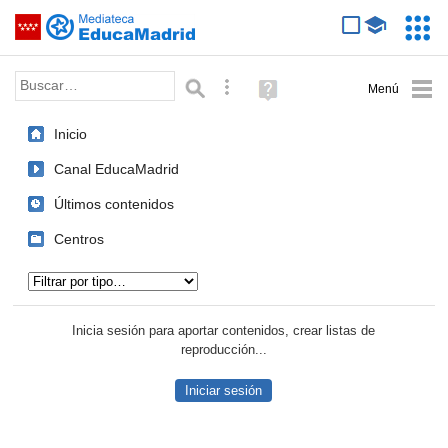
Mediateca de EducaMadrid
Saltar navegación
Servic
Educa
Palabra o frase:
Búsqueda avanzada
Ayuda
(en
ventana
Inicio
nueva)
Canal EducaMadrid
Últimos contenidos
Centros
Tipo de contenido:
Inicia sesión para aportar contenidos, crear listas de
reproducción...
Iniciar sesión