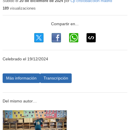
educativo
Subido el
20 de diciembre de 2024
por
Cp cristobalcolon madrid
189
visualizaciones
Celebrado el 19/12/2024
Más información
Transcripción
Del mismo autor…