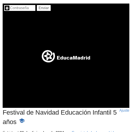
Contenido protegido…
Ajuste
d
Festival de Navidad Educación Infantil 5
p
años
-
Contenido