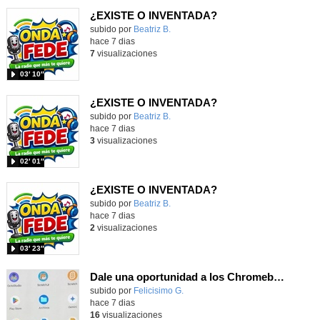
¿EXISTE O INVENTADA?
Contenido educativo.
subido por
Beatriz B.
-
hace 7 dias
7
visualizaciones
03′ 10″
¿EXISTE O INVENTADA?
Contenido educativo.
subido por
Beatriz B.
-
hace 7 dias
3
visualizaciones
02′ 01″
¿EXISTE O INVENTADA?
Contenido educativo.
subido por
Beatriz B.
-
hace 7 dias
2
visualizaciones
03′ 23″
Dale una oportunidad a los Chromebooks y utiliza un proyector para realizar talleres si no tienes pantallas táctiles
Contenido educativo.
subido por
Felicisimo G.
-
hace 7 dias
16
visualizaciones