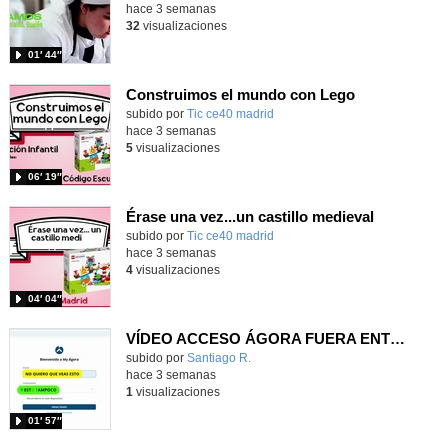
hace 3 semanas
32
visualizaciones
01′ 44″
Construimos el mundo con Lego
subido por
Tic ce40 madrid
-
hace 3 semanas
5
visualizaciones
06′ 19″
Érase una vez...un castillo medieval
subido por
Tic ce40 madrid
-
hace 3 semanas
4
visualizaciones
04′ 04″
VÍDEO ACCESO ÁGORA FUERA ENTORNO ESCUELA
Contenido educativo.
subido por
Santiago R.
-
hace 3 semanas
1
visualizaciones
01′ 57″