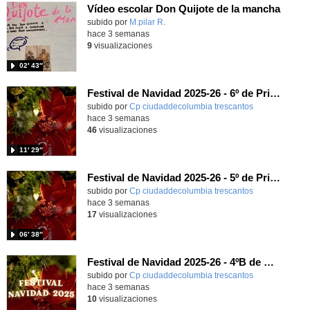
Vídeo escolar Don Quijote de la mancha
Contenido educativo.
subido por
M.pilar R.
-
hace 3 semanas
9
visualizaciones
02′ 43″
Festival de Navidad 2025-26 - 6º de Primaria
subido por
Cp ciudaddecolumbia trescantos
-
hace 3 semanas
46
visualizaciones
11′ 29″
Festival de Navidad 2025-26 - 5º de Primaria
subido por
Cp ciudaddecolumbia trescantos
-
hace 3 semanas
17
visualizaciones
06′ 38″
Festival de Navidad 2025-26 - 4ºB de Primaria
subido por
Cp ciudaddecolumbia trescantos
-
hace 3 semanas
10
visualizaciones