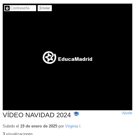
Contenido protegido…
Ajuste
d
VÍDEO NAVIDAD 2024
-
p
Contenido
educativo
Subido el
19 de enero de 2025
por
Virginia I.
3
visualizaciones