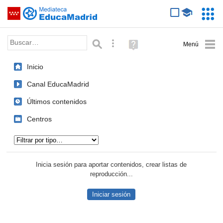
Mediateca de EducaMadrid
Saltar navegación
Servic
Educa
Palabra o frase:
Búsqueda avanzada
Ayuda
(en
ventana
Inicio
nueva)
Canal EducaMadrid
Últimos contenidos
Centros
Tipo de contenido:
Inicia sesión para aportar contenidos, crear listas de
reproducción...
Iniciar sesión