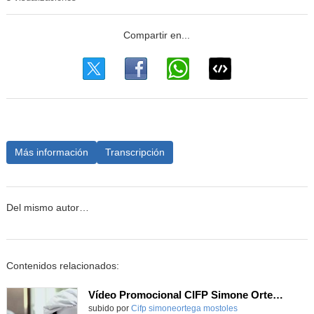
Más información
Transcripción
Del mismo autor…
Contenidos relacionados:
Vídeo Promocional CIFP Simone Ortega
Contenido educativo.
subido por
Cifp simoneortega mostoles
-