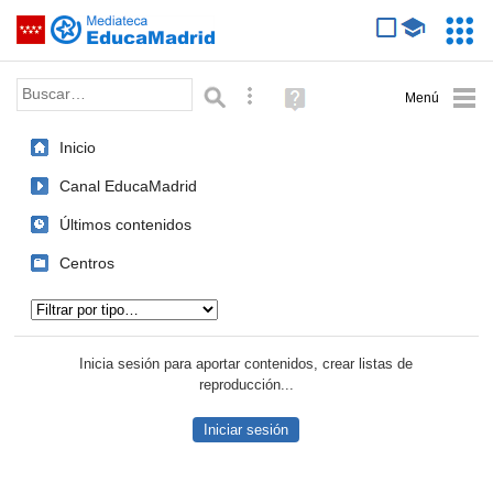
Mediateca de EducaMadrid
Saltar navegación
Servic
Educa
Palabra o frase:
Búsqueda avanzada
Ayuda
(en
ventana
Inicio
nueva)
Canal EducaMadrid
Últimos contenidos
Centros
Tipo de contenido:
Inicia sesión para aportar contenidos, crear listas de
reproducción...
Iniciar sesión