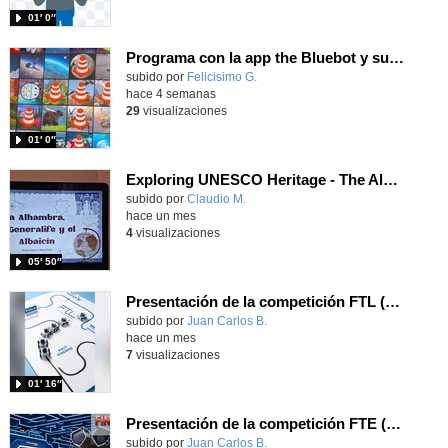
01′ 0″
Programa con la app the Bluebot y supera los retos usando las tarjetas
Contenido educativo.
subido por
Felicisimo G.
-
hace 4 semanas
29
visualizaciones
01′ 0″
Exploring UNESCO Heritage - The Alhambra
Contenido educativo.
subido por
Claudio M.
-
hace un mes
4
visualizaciones
05′ 50″
Presentación de la competición FTL (Follow the Line) del Juan Pablo II de Parla
Contenido educativo.
subido por
Juan Carlos B.
-
hace un mes
7
visualizaciones
01′ 16″
Presentación de la competición FTE (Find tje Exit) del Juan Pablo II de Parla
Contenido educativo.
subido por
Juan Carlos B.
-