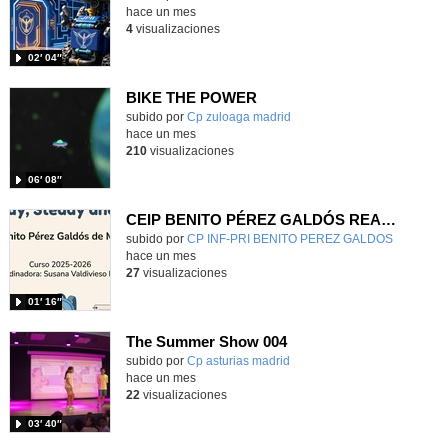
hace un mes
4
visualizaciones
02′ 04″
BIKE THE POWER
Contenido educativo.
subido por
Cp zuloaga madrid
-
hace un mes
210
visualizaciones
06′ 08″
CEIP BENITO PÉREZ GALDÓS READY, STEADY & GO
Contenido educativo.
subido por
CP INF-PRI BENITO PEREZ GALDOS
-
hace un mes
27
visualizaciones
01′ 16″
The Summer Show 004
Contenido educativo.
subido por
Cp asturias madrid
-
hace un mes
22
visualizaciones
03′ 40″