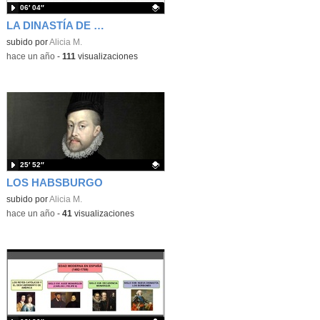
06′ 04″
LA DINASTÍA DE LOS AUSTRIAS
Contenido educativo.
subido por
Alicia M.
-
hace un año
-
111
visualizaciones
25′ 52″
LOS HABSBURGO
Contenido educativo.
subido por
Alicia M.
-
hace un año
-
41
visualizaciones