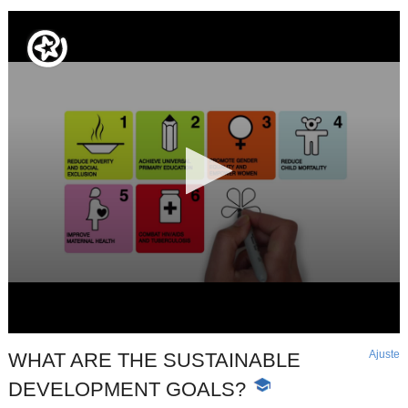
Ajuste
d
WHAT ARE THE SUSTAINABLE
p
DEVELOPMENT GOALS?
-
Contenido