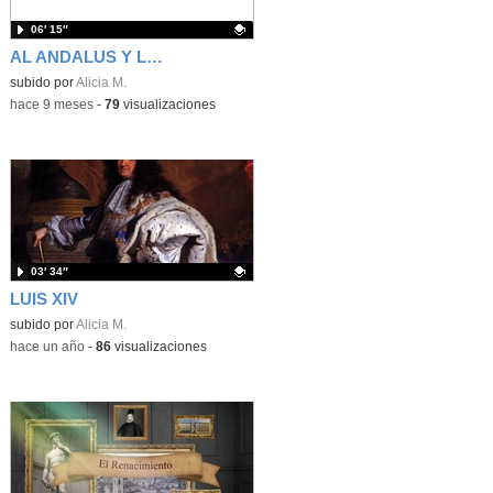
06′ 15″
AL ANDALUS Y LA RECONQUISTA
Contenido educativo.
subido por
Alicia M.
-
hace 9 meses
-
79
visualizaciones
03′ 34″
LUIS XIV
Contenido educativo.
subido por
Alicia M.
-
hace un año
-
86
visualizaciones