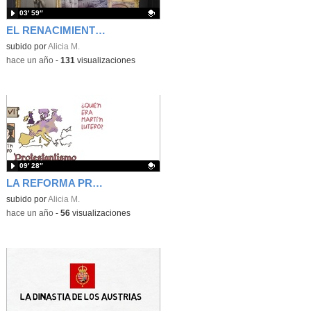
03′ 59″
EL RENACIMIENTO HISPÁNICO
Contenido educativo.
subido por
Alicia M.
-
hace un año
-
131
visualizaciones
09′ 28″
LA REFORMA PROTESTANTE Y LUTERO
Contenido educativo.
subido por
Alicia M.
-
hace un año
-
56
visualizaciones