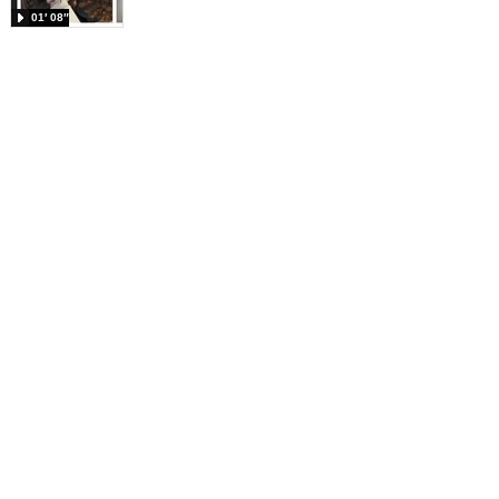
01′ 08″