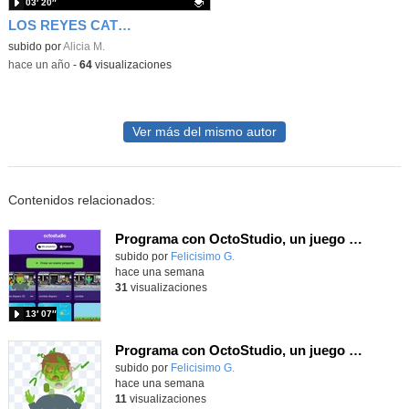
03′ 20″
LOS REYES CATÓLICOS
Contenido educativo.
subido por
Alicia M.
-
hace un año
-
64
visualizaciones
Ver más del mismo autor
Contenidos relacionados:
Programa con OctoStudio, un juego de disparos contra Zombies con un cargador basado en el House of the dead
Contenido educativo.
subido por
Felicisimo G.
-
hace una semana
31
visualizaciones
13′ 07″
Programa con OctoStudio, un juego homenajeando al House of the dead con Zombies
Contenido educativo.
subido por
Felicisimo G.
-
hace una semana
11
visualizaciones