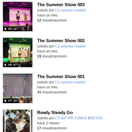
The Summer Show 003
Contenido educativo.
subido por
Cp asturias madrid
-
hace un mes
12
visualizaciones
06′ 16″
The Summer Show 002
Contenido educativo.
subido por
Cp asturias madrid
-
hace un mes
19
visualizaciones
06′ 47″
The Summer Show 001
Contenido educativo.
subido por
Cp asturias madrid
-
hace un mes
31
visualizaciones
07′ 22″
Ready Steady Go
Contenido educativo.
subido por
CP INF-PRI TOMAS BRETON
-
hace 2 meses
17
visualizaciones