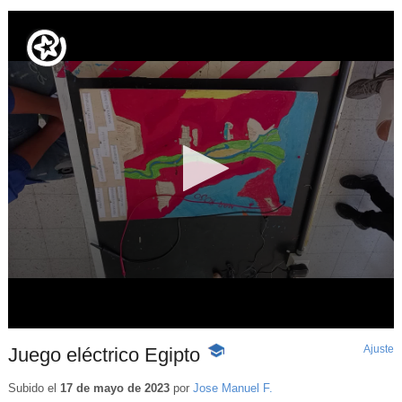
Ajuste
d
Juego eléctrico Egipto
-
p
Contenido
educativo
Subido el
17 de mayo de 2023
por
Jose Manuel F.