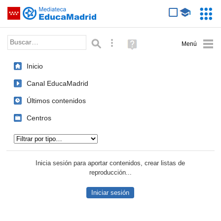
Mediateca de EducaMadrid
Saltar navegación
Servic
Educa
Palabra o frase:
Búsqueda avanzada
Ayuda
(en
ventana
Inicio
nueva)
Canal EducaMadrid
Últimos contenidos
Centros
Tipo de contenido:
Inicia sesión para aportar contenidos, crear listas de
reproducción...
Iniciar sesión