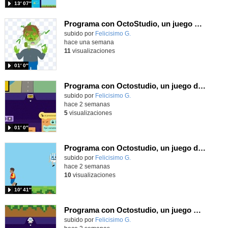
13′ 07″
Programa con OctoStudio, un juego homenajeando al House of the dead con Zombies
Contenido educativo.
subido por
Felicisimo G.
-
hace una semana
11
visualizaciones
01′ 0″
Programa con Octostudio, un juego de Educación Víal cruzando un paso de cebra.
Contenido educativo.
subido por
Felicisimo G.
-
hace 2 semanas
5
visualizaciones
01′ 0″
Programa con Octostudio, un juego de 4 personajes ganando la copa del mundo saltando y esquivando rivales.
Contenido educativo.
subido por
Felicisimo G.
-
hace 2 semanas
10
visualizaciones
10′ 41″
Programa con Octostudio, un juego moviendo la tablet para ganar con España, el mundial 2026
Contenido educativo.
subido por
Felicisimo G.
-