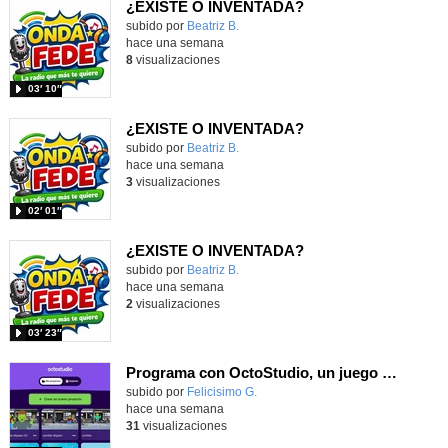
¿EXISTE O INVENTADA?
Contenido educativo.
subido por
Beatriz B.
-
hace una semana
8
visualizaciones
03′ 10″
¿EXISTE O INVENTADA?
Contenido educativo.
subido por
Beatriz B.
-
hace una semana
3
visualizaciones
02′ 01″
¿EXISTE O INVENTADA?
Contenido educativo.
subido por
Beatriz B.
-
hace una semana
2
visualizaciones
03′ 23″
Programa con OctoStudio, un juego de disparos contra Zombies con un cargador basado en el House of the dead
Contenido educativo.
subido por
Felicisimo G.
-
hace una semana
31
visualizaciones