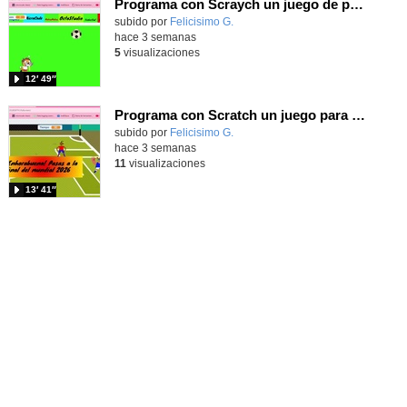
Programa con Scraych un juego de persecuciones sanfermineras y añade dificultad conduciendo un balón.
Contenido educativo.
subido por
Felicisimo G.
-
hace 3 semanas
5
visualizaciones
12′ 49″
Programa con Scratch un juego para vivir la emoción de los centros desde la banda de España
Contenido educativo.
subido por
Felicisimo G.
-
hace 3 semanas
11
visualizaciones
13′ 41″