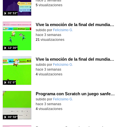
hace 2 semanas
5
visualizaciones
00′ 53″
Vive la emoción de la final del mundial programando con Scratch, un juego de toques y esquivar contrarios
Contenido educativo.
subido por
Felicisimo G.
-
hace 3 semanas
21
visualizaciones
12′ 30″
Vive la emoción de la final del mundial 2026, programando con Scratch un juego de toques.
Contenido educativo.
subido por
Felicisimo G.
-
hace 3 semanas
4
visualizaciones
01′ 0″
Programa con Scratch un juego sanferminero con Mikel Merino evitando toros y dando toques al balón.
Contenido educativo.
subido por
Felicisimo G.
-
hace 3 semanas
4
visualizaciones
00′ 58″