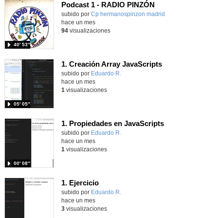
Podcast 1 - RADIO PINZÓN
Contenido educativo.
subido por
Cp hermanospinzon madrid
-
hace un mes
94
visualizaciones
40′ 53″
1. Creación Array JavaScripts
Contenido educativo.
subido por
Eduardo R.
-
hace un mes
1
visualizaciones
05′ 05″
1. Propiedades en JavaScripts
Contenido educativo.
subido por
Eduardo R.
-
hace un mes
1
visualizaciones
00′ 08″
1. Ejercicio
Contenido educativo.
subido por
Eduardo R.
-
hace un mes
3
visualizaciones