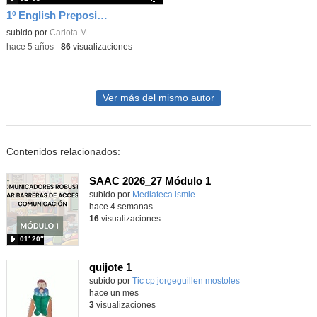
1º English Prepositions
Contenido educativo.
subido por
Carlota M.
-
hace 5 años
-
86
visualizaciones
Ver más del mismo autor
Contenidos relacionados:
SAAC 2026_27 Módulo 1
subido por
Mediateca ismie
-
hace 4 semanas
16
visualizaciones
01′ 20″
quijote 1
subido por
Tic cp jorgeguillen mostoles
-
hace un mes
3
visualizaciones