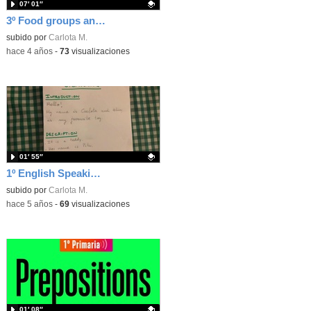
07′ 01″
3º Food groups and Digestive System
Contenido educativo.
subido por
Carlota M.
-
hace 4 años
-
73
visualizaciones
01′ 55″
1º English Speaking project. Favourite toy
Contenido educativo.
subido por
Carlota M.
-
hace 5 años
-
69
visualizaciones
01′ 08″