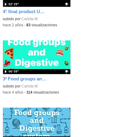
02′ 29″
4° final product Unit 2
Contenido educativo.
subido por
Carlota M.
-
hace 2 años
-
83
visualizaciones
06′ 59″
3º Food groups and digestive system
Contenido educativo.
subido por
Carlota M.
-
hace 4 años
-
114
visualizaciones