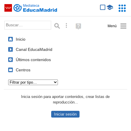
Mediateca de EducaMadrid
Saltar navegación
Servic
Educa
Palabra o frase:
Búsqueda avanzada
Ayuda
(en
ventana
Inicio
nueva)
Canal EducaMadrid
Últimos contenidos
Centros
Tipo de contenido:
Inicia sesión para aportar contenidos, crear listas de
reproducción...
Iniciar sesión