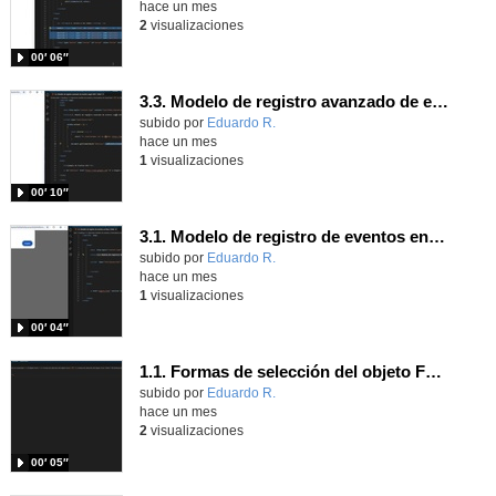
hace un mes
2
visualizaciones
00′ 06″
3.3. Modelo de registro avanzado de eventos según W3C 1.
Contenido educativo.
subido por
Eduardo R.
-
hace un mes
1
visualizaciones
00′ 10″
3.1. Modelo de registro de eventos en línea 1.
Contenido educativo.
subido por
Eduardo R.
-
hace un mes
1
visualizaciones
00′ 04″
1.1. Formas de selección del objeto Form 1.
Contenido educativo.
subido por
Eduardo R.
-
hace un mes
2
visualizaciones
00′ 05″