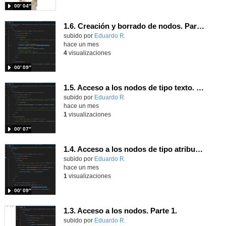
00′ 04″
1.6. Creación y borrado de nodos. Parte 1.
Contenido educativo.
subido por
Eduardo R.
-
hace un mes
4
visualizaciones
00′ 09″
1.5. Acceso a los nodos de tipo texto. Parte 1.
Contenido educativo.
subido por
Eduardo R.
-
hace un mes
1
visualizaciones
00′ 07″
1.4. Acceso a los nodos de tipo atributo. Parte 1.
Contenido educativo.
subido por
Eduardo R.
-
hace un mes
1
visualizaciones
00′ 09″
1.3. Acceso a los nodos. Parte 1.
Contenido educativo.
subido por
Eduardo R.
-