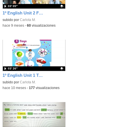
03′ 05″
1º English Unit 2 Family
Contenido educativo.
subido por
Carlota M.
-
hace 9 meses
-
60
visualizaciones
03′ 26″
1º English Unit 1 Toys
Contenido educativo.
subido por
Carlota M.
-
hace 10 meses
-
177
visualizaciones