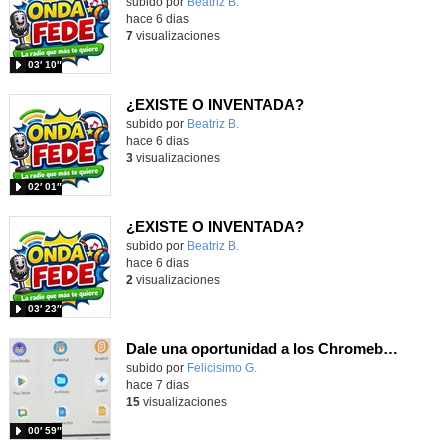
Contenido educativo.
subido por
Beatriz B.
-
hace 6 dias
7
visualizaciones
03′ 10″
¿EXISTE O INVENTADA?
Contenido educativo.
subido por
Beatriz B.
-
hace 6 dias
3
visualizaciones
02′ 01″
¿EXISTE O INVENTADA?
Contenido educativo.
subido por
Beatriz B.
-
hace 6 dias
2
visualizaciones
03′ 23″
Dale una oportunidad a los Chromebooks y utiliza un proyector para realizar talleres si no tienes pantallas táctiles
Contenido educativo.
subido por
Felicisimo G.
-
hace 7 dias
15
visualizaciones
00′ 59″