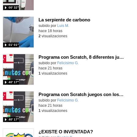
00′ 32″
La serpiente de carbono
Contenido educativo.
subido por
Luis M.
-
hace 18 horas
2
visualizaciones
01′ 01″
Programa con Scratch, 8 diferentes juegos para vivir la emoción de los partidos de España en el mundial 2026
Contenido educativo.
subido por
Felicisimo G.
-
hace 21 horas
1
visualizaciones
40′ 17″
Programa con Scratch juegos con los partidos del mundial 2026 ganados por España
Contenido educativo.
subido por
Felicisimo G.
-
hace 21 horas
1
visualizaciones
40′ 17″
¿EXISTE O INVENTADA?