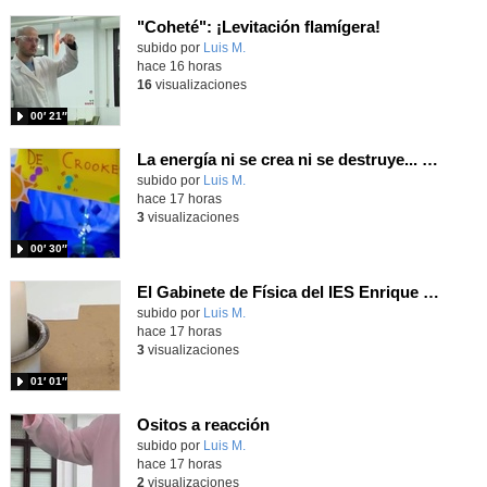
"Coheté": ¡Levitación flamígera!
Contenido educativo.
subido por
Luis M.
-
hace 16 horas
16
visualizaciones
00′ 21″
La energía ni se crea ni se destruye... ¡se experimenta! El Tierno en la Feria Madrid es Ciencia 2026
Contenido educativo.
subido por
Luis M.
-
hace 17 horas
3
visualizaciones
00′ 30″
El Gabinete de Física del IES Enrique Tierno Galván de Parla (Curso 25-26)
Contenido educativo.
subido por
Luis M.
-
hace 17 horas
3
visualizaciones
01′ 01″
Ositos a reacción
Contenido educativo.
subido por
Luis M.
-
hace 17 horas
2
visualizaciones