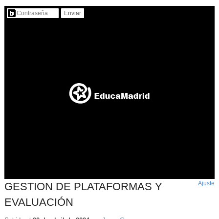
Contenido protegido…
Ajuste
d
GESTION DE PLATAFORMAS Y
p
EVALUACIÓN