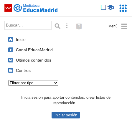
Mediateca de EducaMadrid
Saltar navegación
Servic
Educa
Palabra o frase:
Búsqueda avanzada
Ayuda
(en
ventana
Inicio
nueva)
Canal EducaMadrid
Últimos contenidos
Centros
Tipo de contenido:
Inicia sesión para aportar contenidos, crear listas de
reproducción...
Iniciar sesión