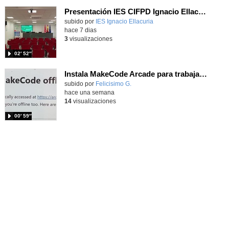
Presentación IES CIFPD Ignacio Ellacuría
Contenido educativo.
subido por
IES Ignacio Ellacuria
-
hace 7 dias
3
visualizaciones
02′ 52″
Instala MakeCode Arcade para trabajar offline en tu tablet, ordenador, Chromebook
Contenido educativo.
subido por
Felicisimo G.
-
hace una semana
14
visualizaciones
00′ 59″