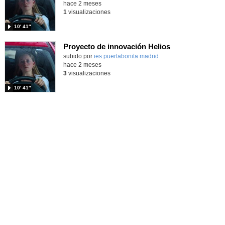
hace 2 meses
1
visualizaciones
10′ 41″
Proyecto de innovación Helios
Contenido educativo.
subido por
ies puertabonita madrid
-
hace 2 meses
3
visualizaciones
10′ 41″