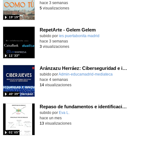
hace 3 semanas
5
visualizaciones
19′ 19″
RepetArte - Gelem Gelem
subido por
ies puertabonita madrid
-
hace 3 semanas
3
visualizaciones
11′ 33″
Aránzazu Herráez: Ciberseguridad e innovación: Protegiendo y transformando la vida digital
subido por
Admin-educamadrid-mediateca
-
hace 4 semanas
14
visualizaciones
40′ 39″
Repaso de fundamentos e identificación de ángulos
Contenido educativo.
subido por
Eva L.
-
hace un mes
13
visualizaciones
01′ 05″