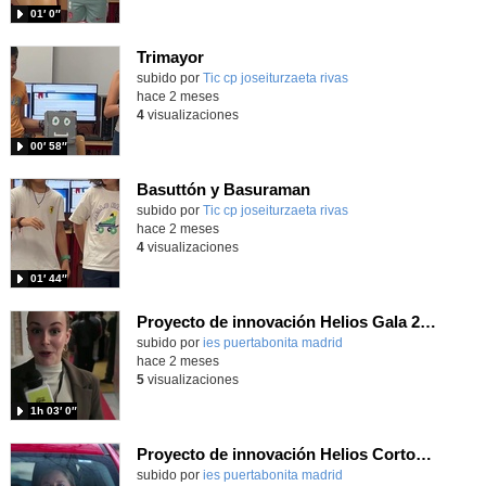
01′ 0″
Trimayor
Contenido educativo.
subido por
Tic cp joseiturzaeta rivas
-
hace 2 meses
4
visualizaciones
00′ 58″
Basuttón y Basuraman
Contenido educativo.
subido por
Tic cp joseiturzaeta rivas
-
hace 2 meses
4
visualizaciones
01′ 44″
Proyecto de innovación Helios Gala 2026
Contenido educativo.
subido por
ies puertabonita madrid
-
hace 2 meses
5
visualizaciones
1h 03′ 0″
Proyecto de innovación Helios Cortometraje
Contenido educativo.
subido por
ies puertabonita madrid
-