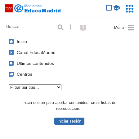
Mediateca de EducaMadrid
Saltar navegación
Servic
Educa
Palabra o frase:
Búsqueda avanzada
Ayuda
(en
ventana
Inicio
nueva)
Canal EducaMadrid
Últimos contenidos
Centros
Tipo de contenido:
Inicia sesión para aportar contenidos, crear listas de
reproducción...
Iniciar sesión