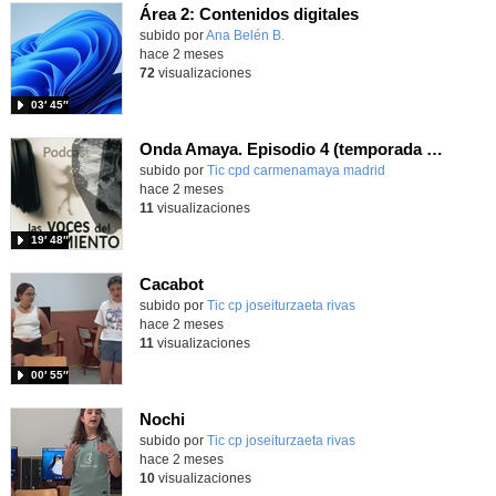
Área 2: Contenidos digitales
Contenido educativo.
subido por
Ana Belén B.
-
hace 2 meses
72
visualizaciones
03′ 45″
Onda Amaya. Episodio 4 (temporada 2): "La Capitana"
Contenido educativo.
subido por
Tic cpd carmenamaya madrid
-
hace 2 meses
11
visualizaciones
19′ 48″
Cacabot
Contenido educativo.
subido por
Tic cp joseiturzaeta rivas
-
hace 2 meses
11
visualizaciones
00′ 55″
Nochi
Contenido educativo.
subido por
Tic cp joseiturzaeta rivas
-
hace 2 meses
10
visualizaciones